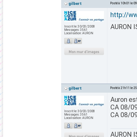
gilbert
Posté à 10h01 le 0
http://w
AURON IS
Inscrit le:
30/03/2008
Messages:
3561
Localisation:
AURON
gilbert
Posté à 21h11 le 2
Auron est
CA 08/09
Inscrit le:
30/03/2008
CA 08/09
Messages:
3561
Localisation:
AURON
AURON IS