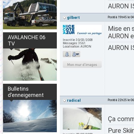
AURON IS
gilbert
Posté à 19h45 le 0
Mise en 
AURON e
AVALANCHE 06
Inscrit le:
30/03/2008
TV
Messages:
3561
AURON IS
Localisation:
AURON
Bulletins
d'enneigement
radical
Posté à 22h25 le 0
Ça comme
Pure Skii