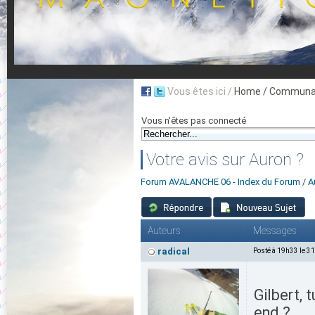
Vous êtes ici /
Home
/ Communau
Vous n'êtes pas connecté
Votre avis sur Auron ?
Forum AVALANCHE 06 - Index du Forum
/
A
Auteurs
Messages
radical
Posté à 19h33 le 3
Gilbert, 
end ?