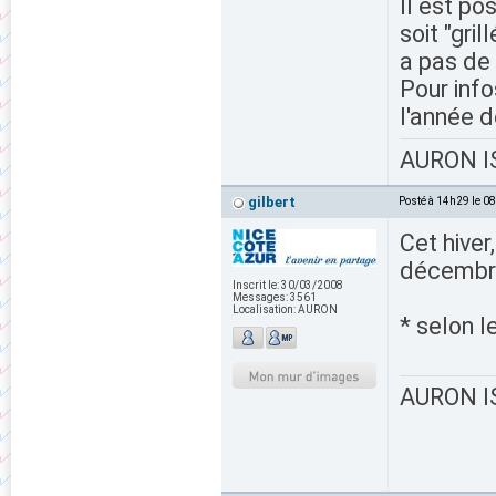
Il est po
soit "gril
a pas de 
Pour info
l'année d
AURON IS
gilbert
Posté à 14h29 le 0
Cet hiver
décembr
Inscrit le:
30/03/2008
Messages:
3561
Localisation:
AURON
* selon 
AURON IS