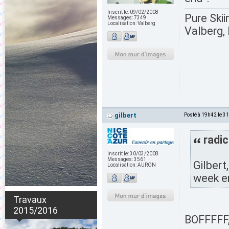
Inscrit le:
09/02/2008
Pure Skii
Messages:
7349
Localisation:
Valberg
Valberg, 
gilbert
Posté à 19h42 le 3
radic
Inscrit le:
30/03/2008
Messages:
3561
Gilbert
Localisation:
AURON
week e
Travaux
2015/2016
BOFFFFF,