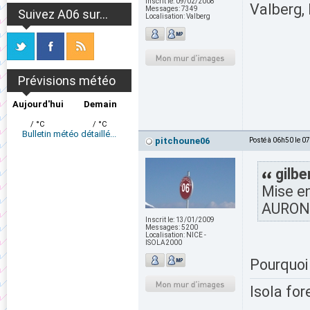
Inscrit le:
09/02/2008
Valberg, 
Messages:
7349
Suivez A06 sur...
Localisation:
Valberg
Prévisions météo
Aujourd'hui
Demain
/ °C
/ °C
Bulletin météo détaillé...
pitchoune06
Posté à 06h50 le 0
gilbe
Mise en
AURON 
Inscrit le:
13/01/2009
Messages:
5200
Localisation:
NICE -
ISOLA2000
Pourquoi 
Isola for