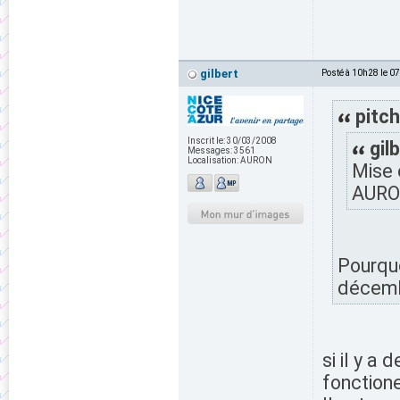
gilbert
Posté à 10h28 le 0
pitch
Inscrit le:
30/03/2008
gilb
Messages:
3561
Localisation:
AURON
Mise 
AURO
Pourquo
décemb
si il y a
fonctione