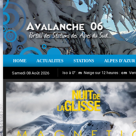
HOME
ACTUALITES
STATIONS
ALPES D'AZUR
Iso à 0° :
m
Neige sur 12 heures :
cm
Vent
Samedi 08 Août 2026
Nuit de la Glisse 2018
Aujourd'hui : T° Min :
Suivez en direct l'actualité des stations
°C
T° Max :
°C
|
Pr