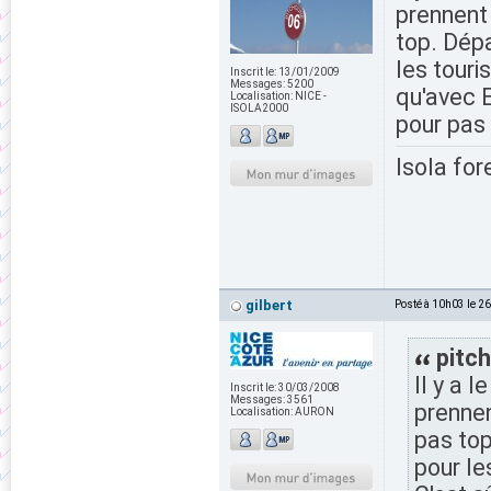
prennent 
top. Dépa
les touri
Inscrit le:
13/01/2009
Messages:
5200
qu'avec E
Localisation:
NICE -
ISOLA2000
pour pas 
Isola for
gilbert
Posté à 10h03 le 2
pitch
Il y a 
Inscrit le:
30/03/2008
Messages:
3561
prennen
Localisation:
AURON
pas top
pour le