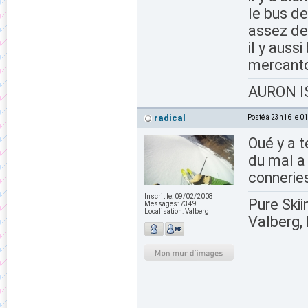
le bus de
assez de 
il y auss
mercant
AURON IS
radical
Posté à 23h16 le 0
Oué y a t
du mal a 
connerie
Inscrit le:
09/02/2008
Pure Skii
Messages:
7349
Localisation:
Valberg
Valberg, 