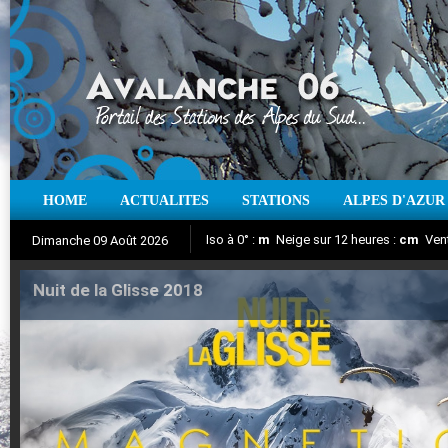
HOME
ACTUALITES
STATIONS
ALPES D'AZUR
Iso à 0° :
m
Neige sur 12 heures :
cm
Vent
Dimanche 09 Août 2026
Nuit de la Glisse 2018
Aujourd'hui : T° Min :
Suivez en direct l'actualité des stations
°C
T° Max :
°C
|
Pr