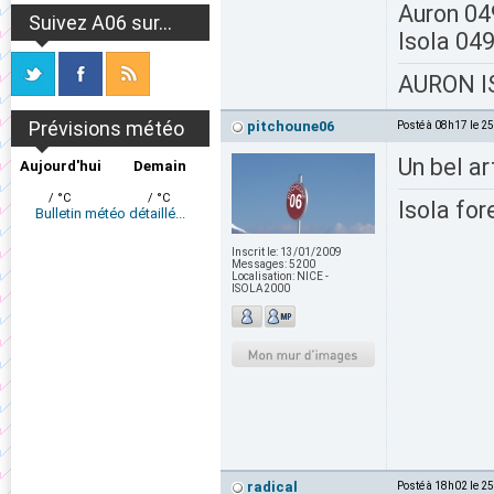
Auron 0
Suivez A06 sur...
Isola 04
AURON IS
Prévisions météo
pitchoune06
Posté à 08h17 le 2
Un bel ar
Aujourd'hui
Demain
/ °C
/ °C
Isola for
Bulletin météo détaillé...
Inscrit le:
13/01/2009
Messages:
5200
Localisation:
NICE -
ISOLA2000
radical
Posté à 18h02 le 2