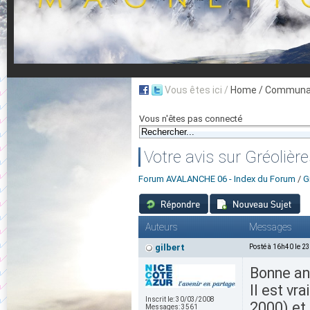
Vous êtes ici /
Home
/ Communau
Vous n'êtes pas connecté
Votre avis sur Gréolièr
Forum AVALANCHE 06 - Index du Forum
/
G
Auteurs
Messages
gilbert
Posté à 16h40 le 2
Bonne an
Il est vr
Inscrit le:
30/03/2008
2000) et 
Messages:
3561