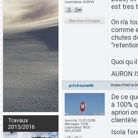
Localisation:
AURON
est tres t
On n'a to
comme en 
chutes d
"retention
Quoi qu i
AURON IS
pitchoune06
Posté à 07h45 le 2
De ce que
à 100% qu
apriori o
clientèle
Travaux
Inscrit le:
13/01/2009
Messages:
5200
2015/2016
Localisation:
NICE -
Isola for
ISOLA2000