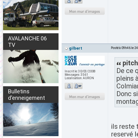
AVALANCHE 06
TV
gilbert
Posté à 09h46 le 2
pitch
De ce q
Inscrit le:
30/03/2008
Messages:
3561
pleins 
Localisation:
AURON
Colmian
Bulletins
Donc si 
d'enneigement
montag
ils reste
reservé l