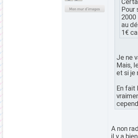
Certai
Pour 
2000 
au dé
1€ ca
Je ne v
Mais, l
et si j
En fait
vraimen
cependa
A non ra
il y a bie