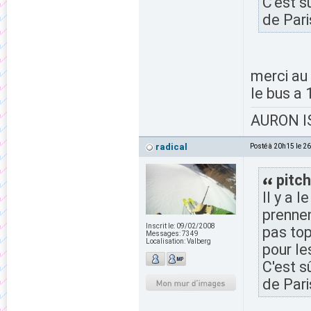
C'est s
de Pari
merci au 
le bus a 
AURON IS
radical
Posté à 20h15 le 2
pitch
Il y a 
prennen
Inscrit le:
09/02/2008
pas top
Messages:
7349
Localisation:
Valberg
pour le
C'est s
de Pari