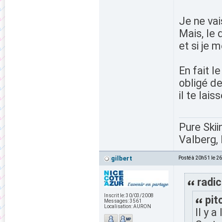
Je ne vai
Mais, le 
et si je 
En fait l
obligé de
il te lai
Pure Skii
Valberg, 
gilbert
Posté à 20h51 le 2
radic
Inscrit le:
30/03/2008
pit
Messages:
3561
Localisation:
AURON
Il y a