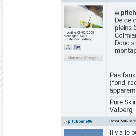
pitch
De ce q
pleins 
Inscrit le:
09/02/2008
Colmian
Messages:
7349
Localisation:
Valberg
Donc si 
montag
Pas faux
(fond, raq
apparemm
Pure Skii
Valberg, 
pitchoune06
Posté à 09h07 le 2
Il y a le