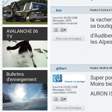
kim
Posté à 21h26 le 3
Inscrit le:
28/08/2008
la vacher
Messages:
2896
Localisation:
le cannet
sa boutiq
AVALANCHE 06
d'Audiber
TV
les Alpes
gilbert
Posté à 16h09 le 1
Bulletins
Super pou
d'enneigement
Moins bi
Inscrit le:
30/03/2008
Messages:
3561
AURON IS
Localisation:
AURON