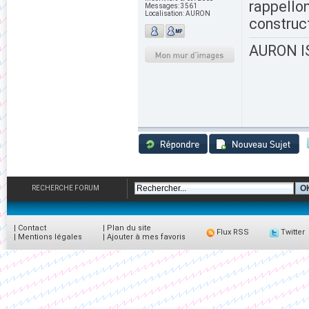
rappello
Messages:
3561
Localisation:
AURON
construct
AURON IS
RECHERCHE FORUM
|
Contact
|
Plan du site
Flux RSS
Twitter
|
Mentions légales
|
Ajouter à mes favoris