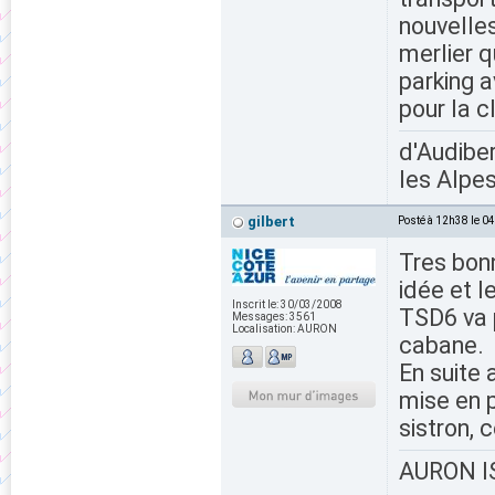
nouvelles
merlier q
parking 
pour la c
d'Audiber
les Alpes
gilbert
Posté à 12h38 le 0
Tres bonn
idée et l
Inscrit le:
30/03/2008
TSD6 va p
Messages:
3561
Localisation:
AURON
cabane.
En suite 
mise en 
sistron, 
AURON IS