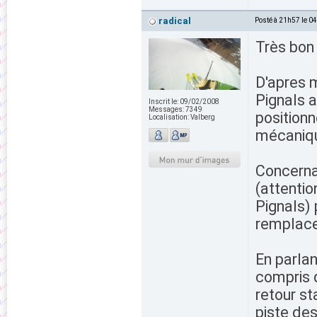
radical
Posté à 21h57 le 0
Très bon
D'apres m
Pignals a
Inscrit le:
09/02/2008
Messages:
7349
position
Localisation:
Valberg
mécaniqu
Concerna
(attentio
Pignals) 
remplace
En parlan
compris q
retour st
piste des