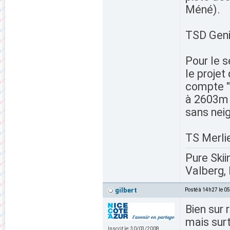
Méné).
TSD Geni
Pour le s
le projet
compte "
à 2603m d
sans neig
TS Merli
Pure Skii
Valberg, 
gilbert
Posté à 14h27 le 0
Bien sur 
mais surt
Inscrit le:
30/03/2008