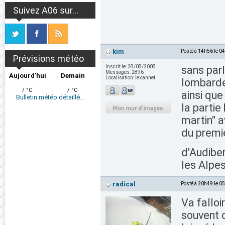
Suivez A06 sur...
kim
Posté à 14h56 le 0
Prévisions météo
Inscrit le:
28/08/2008
sans parl
Messages:
2896
Aujourd'hui
Demain
Localisation:
le cannet
lombarde
/ °C
/ °C
ainsi que
Bulletin météo détaillé...
la partie
martin" 
du premie
d'Audiber
les Alpes
radical
Posté à 20h49 le 0
Va fallo
souvent o