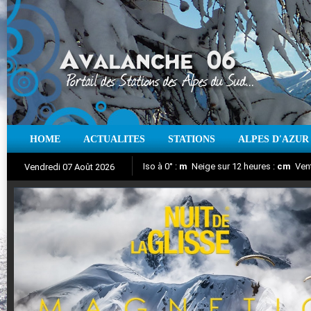
HOME
ACTUALITES
STATIONS
ALPES D'AZUR
Iso à 0° :
m
Neige sur 12 heures :
cm
Vent
Vendredi 07 Août 2026
Nuit de la Glisse 2018
Aujourd'hui : T° Min :
Suivez en direct l'actualité des stations
°C
T° Max :
°C
|
Pr