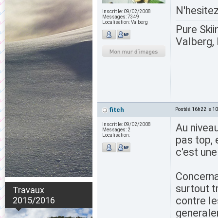
N'hesitez
Inscrit le:
09/02/2008
Messages:
7349
Localisation:
Valberg
Pure Skii
Valberg, 
fitch
Posté à 16h22 le 1
Inscrit le:
09/02/2008
Au niveau
Messages:
2
Localisation:
pas top, 
c'est une
Concernan
surtout t
Travaux
contre l
2015/2016
generale