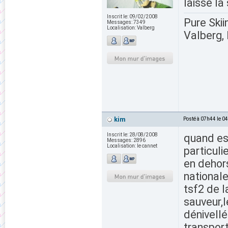
laissé la
Inscrit le:
09/02/2008
Pure Skii
Messages:
7349
Localisation:
Valberg
Valberg, 
kim
Posté à 07h44 le 0
Inscrit le:
28/08/2008
quand es
Messages:
2896
Localisation:
le cannet
particuli
en dehors
nationale
tsf2 de la
sauveur,
dénivellé
transport