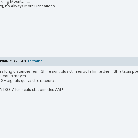
kiing Mountain...
rg, It's Always More Sensations!
 19h02 le 06/11/08 |
Permalien
es long distances les TSF ne sont plus utilisés ou la limite des TSF a tapis pou
arcours moyen
TSF pignals qui va etre racourcit
 ISOLA les seuls stations des AM !