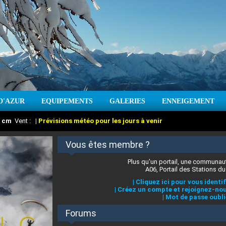
D'AZUR
EQUIPEMENTS
GALERIES
ENNEIGEMENT
:
cm
Vent :
|
Prévisions météo pour les jours à venir
Vous êtes membre ?
Plus qu'un portail, une communaut
A06, Portail des Stations du
|
Cliquez ici pour vous identif
|
Créez un compte et rejoignez-nou
|
Mot de passe oubli
Forums
 stations des Alpes-Maritimes
:
°C
|
Prévisions météo pour les jours à venir
|
Cliquez ici pour en savoir plus