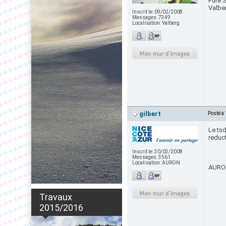
Pure S
Valbe
Inscrit le:
09/02/2008
Messages:
7349
Localisation:
Valberg
gilbert
Posté à
Le tsd
reduc
Inscrit le:
30/03/2008
Messages:
3561
Localisation:
AURON
AURON
Travaux
2015/2016