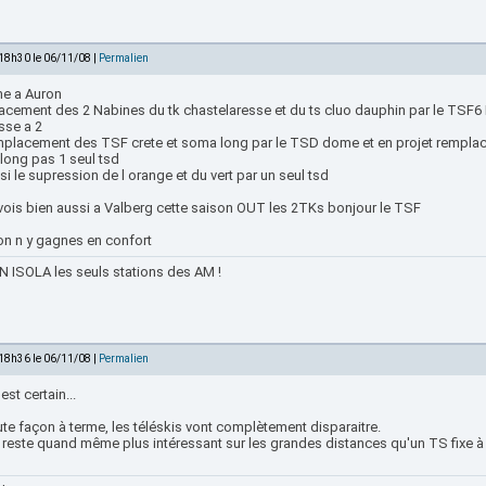
 18h30 le 06/11/08 |
Permalien
e a Auron
acement des 2 Nabines du tk chastelaresse et du ts cluo dauphin par le TSF6 
sse a 2
mplacement des TSF crete et soma long par le TSD dome et en projet remplac
long pas 1 seul tsd
si le supression de l orange et du vert par un seul tsd
 vois bien aussi a Valberg cette saison OUT les 2TKs bonjour le TSF
on n y gagnes en confort
 ISOLA les seuls stations des AM !
 18h36 le 06/11/08 |
Permalien
est certain...
te façon à terme, les téléskis vont complètement disparaitre.
 reste quand même plus intéressant sur les grandes distances qu'un TS fixe 