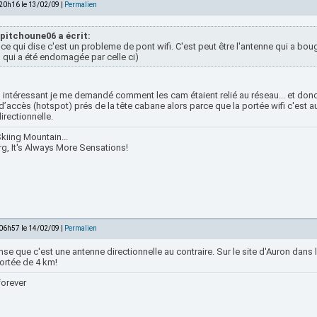
 20h16 le 13/02/09 |
Permalien
pitchoune06 a écrit:
ce qui dise c'est un probleme de pont wifi. C'est peut être l'antenne qui a bou
 qui a été endomagée par celle ci)
 intéressant je me demandé comment les cam étaient relié au réseau... et donc
d’accès (hotspot) prés de la tête cabane alors parce que la portée wifi c'est
rectionnelle.
kiing Mountain...
rg, It's Always More Sensations!
 06h57 le 14/02/09 |
Permalien
se que c'est une antenne directionnelle au contraire. Sur le site d'Auron dans la
ortée de 4 km!
forever