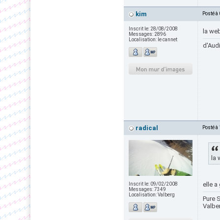
kim
Posté à
Inscrit le:
28/08/2008
la we
Messages:
2896
Localisation:
le cannet
d'Audi
radical
Posté à
la 
elle a
Inscrit le:
09/02/2008
Messages:
7349
Localisation:
Valberg
Pure S
Valbe