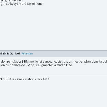
kiing Mountain...
rg, It's Always More Sensations!
 18h24 le 06/11/08 |
Permalien
 doit remplacer 3 RM merlier st sauveur et sistron, on n est en plein dans la pol
tion du nombre de RM pour augmenter la rentabilitée
 ISOLA les seuls stations des AM !