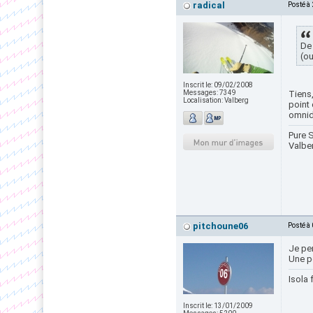
radical
Posté à
De 
(ou
Inscrit le:
09/02/2008
Messages:
7349
Tiens,
Localisation:
Valberg
point 
omnidi
Pure S
Valbe
pitchoune06
Posté à
Je pen
Une p
Isola 
Inscrit le:
13/01/2009