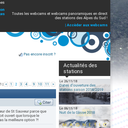
mes
ion
Toutes les webcams et webcams panoramiques en direct
ges
des stations des Alpes du Sud !
|
Accèder aux webcams
Pas encore inscrit ?
Actualités des
stations
Le 26/11/18
1 |
...
<
1
2
3
4
9
10
11
>
Dates d'ouverture des
stations saison 2018/2019
Le 06/11/18
cteur de St Sauveur parce que
Nuit de la Glisse 2018
it ouvert que lorsque le
as la meilleure option ?!