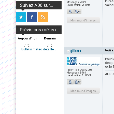
Pure S
Messages:
7349
Suivez A06 sur...
Valbe
Localisation:
Valberg
Prévisions météo
Aujourd'hui
Demain
/ °C
/ °C
Bulletin météo détaillé...
gilbert
Posté à
Pour l
des p
ex le 
Inscrit le:
30/03/2008
Messages:
3561
AURON
Localisation:
AURON