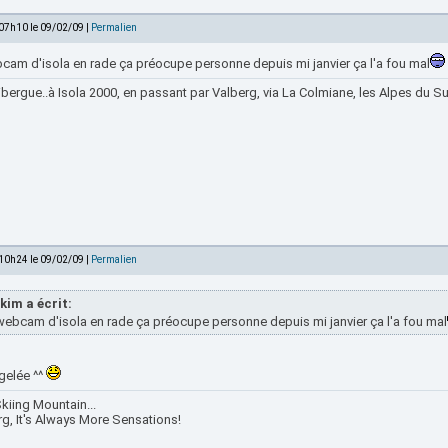
 07h10 le 09/02/09 |
Permalien
bcam d'isola en rade ça préocupe personne depuis mi janvier ça l'a fou mal
bergue..à Isola 2000, en passant par Valberg, via La Colmiane, les Alpes du Sud
 10h24 le 09/02/09 |
Permalien
kim a écrit:
webcam d'isola en rade ça préocupe personne depuis mi janvier ça l'a fou mal
 gelée ^^
kiing Mountain...
rg, It's Always More Sensations!