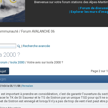
Bienvenue sur votre forum stations des Alpes-Mariti
|
Forum de discuss
|
Explorer les murs d'ima
ommunauté / Forum AVALANCHE 06
|
Recherche avancée
la 2000 ?
Forum
/
Isola 2000
/ Votre avis sur Isola 2000 ?
Page 2 sur 1
ages
 21h54 le 05/11/08 |
Permalien
 est important à prendre en considération, c'est de garantir l'ouverture du se
cer le TK de St Sauveur et le TS de Sistron par un unique TSD pour qu'il ne so
 de Sistron est enneigé et lorsqu'il n'y a pas de trop de vent n'est peut etre p