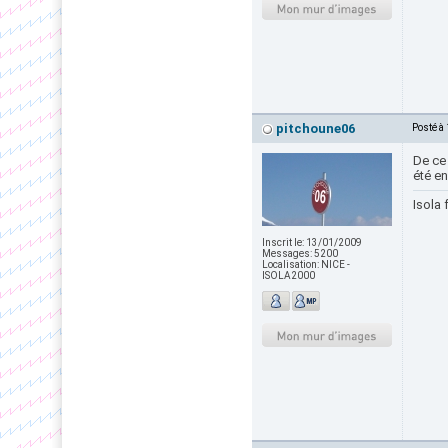
pitchoune06
Posté à
De ce 
été e
Isola 
Inscrit le:
13/01/2009
Messages:
5200
Localisation:
NICE -
ISOLA2000