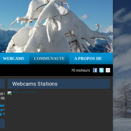
WEBCAMS
COMMUNAUTE
A PROPOS DE
70 visiteurs
Webcams Stations
é !
 06
ier
s !
é ?