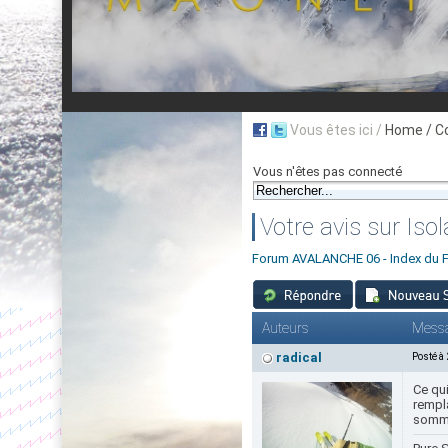
Vous êtes ici /
Home
/ C
Vous n'êtes pas connecté
Votre avis sur Iso
Forum AVALANCHE 06 - Index du 
Auteurs
Mess
radical
Posté à
Ce qui
rempla
sommet