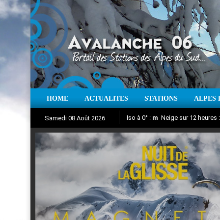
HOME
ACTUALITES
STATIONS
ALPES 
Iso à 0° :
m
Neige sur 12 heures 
Samedi 08 Août 2026
Nuit de la Glisse 2018
Aujourd'hui : T° Min :
Suivez en direct l'actualité des
°C
T° Max 