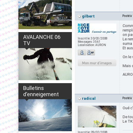
gilbert
Posté à
Comm
rempl
on pa
AVALANCHE 06
Inscrit le:
30/03/2008
Le re
TV
Messages:
3561
suma 
Localisation:
AURON
Et aus
On le
Mais 
AURON
Bulletins
d'enneigement
radical
Posté à
Oué c'
De tou
Le TK
Inscrit le:
09/02/2008