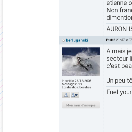
etienne 
Non fran
dimention
AURON IS
berluganski
Posté à 21h57 le 0
A mais je
secteur l
c'est be
Un peu têt
Inscrit le:
26/12/2008
Messages:
724
Localisation:
Beaulieu
Fuel your