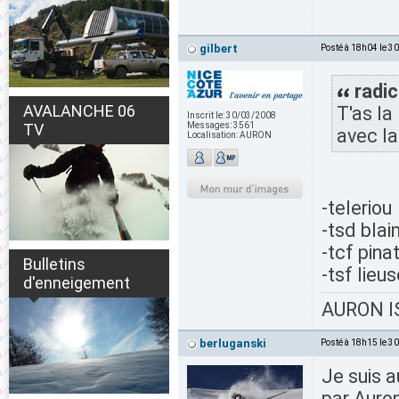
gilbert
Posté à 18h04 le 3
radic
AVALANCHE 06
T'as la
Inscrit le:
30/03/2008
TV
Messages:
3561
avec la
Localisation:
AURON
-teleriou
-tsd blai
-tcf pina
Bulletins
-tsf lieu
d'enneigement
AURON IS
berluganski
Posté à 18h15 le 3
Je suis a
par Auron