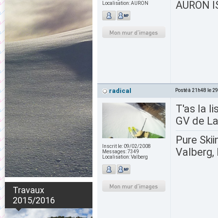
AURON IS
Localisation:
AURON
radical
Posté à 21h48 le 2
T'as la 
GV de La
Pure Skii
Inscrit le:
09/02/2008
Valberg, 
Messages:
7349
Localisation:
Valberg
Travaux
2015/2016