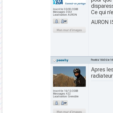
disparess
Inscrit le:
30/03/2008
Ce qui n'
Messages:
3561
Localisation:
AURON
AURON IS
peewhy
Posté à 16h36 le 1
Apres les
radiateur
Inscrit le:
16/12/2008
Messages:
422
Localisation:
Grenoble