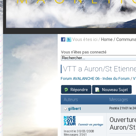
Vous êtes ici /
Home
/ Communau
Vous n'êtes pas connecté
VTT a Auron/St Etienne
Forum AVALANCHE 06 - Index du Forum
/
V
Auteurs
Messages
gilbert
Posté à 21h01 le 2
Ouvertur
Auron/St
Inscrit le:
30/03/2008
Messages:
3561