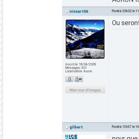
nissart06
Posté à 20h02 le 1
Ou seront
Inscrit le:
18/04/2009
Messages:
433
Localisation:
Auron
gilbert
Posté à 15h57 le 1
pour que 