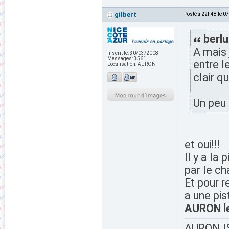
gilbert
Posté à 22h48 le 0
berlu
A mais j
Inscrit le:
30/03/2008
Messages:
3561
entre l
Localisation:
AURON
clair q
Un peu t
et oui!!!
Il y a la
par le ch
Et pour re
a une pis
AURON le
AURON IS