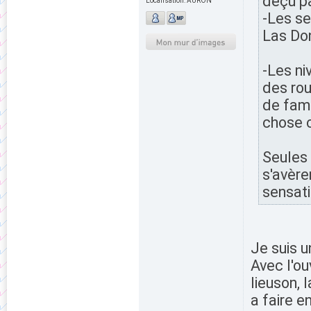
déçu pa
Localisation:
AURON
-Les se
Las Don
-Les ni
des rou
de fami
chose c
Seules 
s'avère
sensati
Je suis u
Avec l'ou
lieuson, 
a faire 