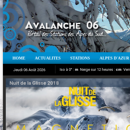
HOME
ACTUALITES
STATIONS
ALPES D'AZUR
Iso à 0° :
m
Neige sur 12 heures :
cm
Vent
Jeudi 06 Août 2026
Nuit de la Glisse 2018
Aujourd'hui : T° Min :
Suivez en direct l'actualité des stations
°C
T° Max :
°C
|
Pr