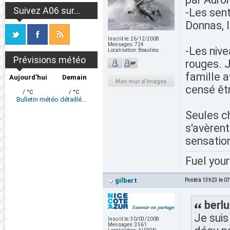
Suivez A06 sur...
-Les sent
Donnas, l
Inscrit le:
26/12/2008
Messages:
724
-Les nive
Localisation:
Beaulieu
Prévisions météo
rouges. J
famille 
Aujourd'hui
Demain
censé êtr
/ °C
/ °C
Bulletin météo détaillé...
Seules ch
s'avèrent
sensatio
Fuel your
gilbert
Posté à 13h23 le 0
berlu
Je suis
Inscrit le:
30/03/2008
Messages:
3561