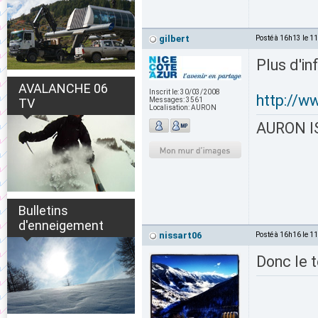
gilbert
Posté à 16h13 le 1
Plus d'in
AVALANCHE 06
Inscrit le:
30/03/2008
http://w
TV
Messages:
3561
Localisation:
AURON
AURON IS
Bulletins
d'enneigement
nissart06
Posté à 16h16 le 1
Donc le 