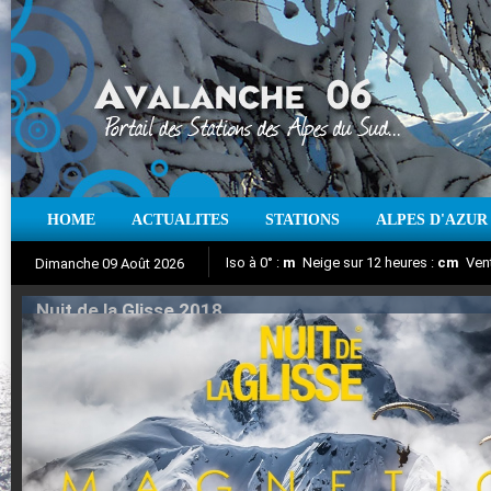
HOME
ACTUALITES
STATIONS
ALPES D'AZUR
Iso à 0° :
m
Neige sur 12 heures :
cm
Vent
Dimanche 09 Août 2026
Nuit de la Glisse 2018
Aujourd'hui : T° Min :
Suivez en direct l'actualité des stations
°C
T° Max :
°C
|
Pr