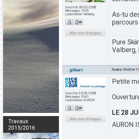
Inscrit le:
09/02/2008
Messages:
7349
As-tu des
Localisation:
Valberg
parcours 
Pure Skii
Valberg, 
gilbert
Posté à 14h29 le 1
Petite mo
Inscrit le:
30/03/2008
Ouvertur
Messages:
3561
Localisation:
AURON
LE 28 J
Travaux
AURON IS
2015/2016