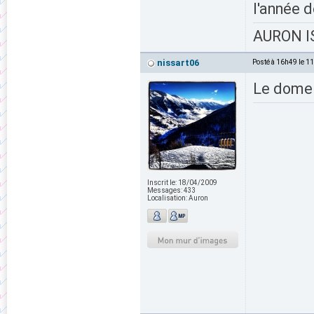
l'année d
AURON IS
nissart06
Posté à 16h49 le 1
Le dome c
Inscrit le:
18/04/2009
Messages:
433
Localisation:
Auron