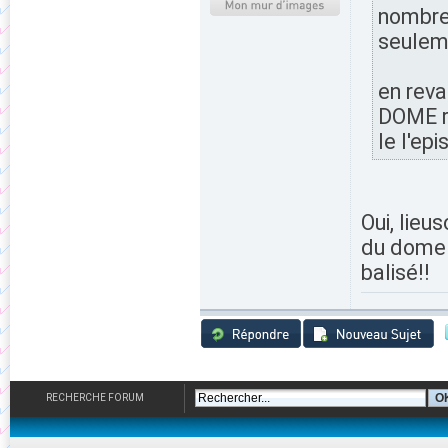
nombreu
seuleme
en reva
DOME re
le l'ep
Oui, lieu
du dome i
balisé!!
RECHERCHE FORUM