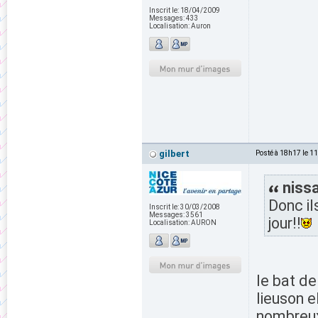
Inscrit le:
18/04/2009
Messages:
433
Localisation:
Auron
gilbert
Posté à 18h17 le 1
nissa
Donc il
Inscrit le:
30/03/2008
Messages:
3561
jour!!
Localisation:
AURON
le bat de
lieuson e
nombreux 