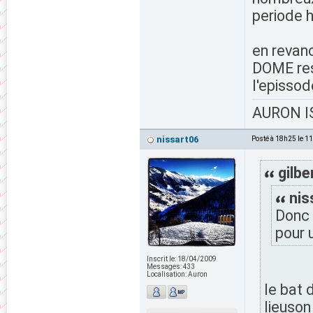
periode h
en revanc
DOME rest
l'episso
AURON IS
nissart06
Posté à 18h25 le 1
gilbe
nis
Donc 
pour u
Inscrit le:
18/04/2009
Messages:
433
Localisation:
Auron
le bat 
lieuson