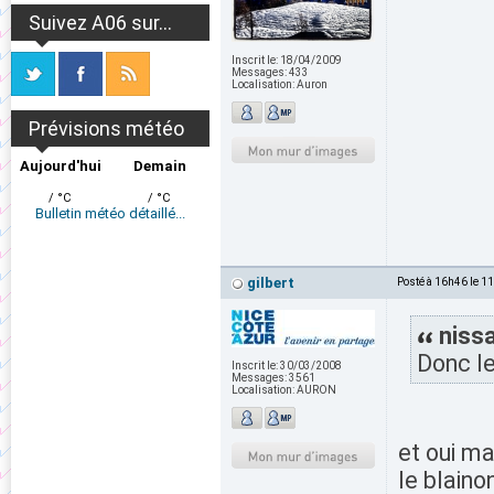
Suivez A06 sur...
Inscrit le:
18/04/2009
Messages:
433
Localisation:
Auron
Prévisions météo
Aujourd'hui
Demain
/ °C
/ °C
Bulletin météo détaillé...
gilbert
Posté à 16h46 le 1
nissa
Donc le
Inscrit le:
30/03/2008
Messages:
3561
Localisation:
AURON
et oui ma
le blaino