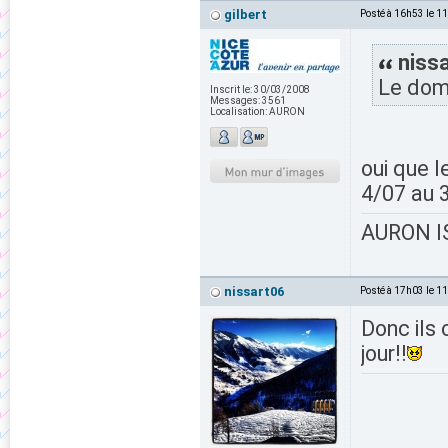
gilbert
Posté à 16h53 le 1
nissa
Le dome
Inscrit le:
30/03/2008
Messages:
3561
Localisation:
AURON
oui que l
4/07 au 
AURON IS
nissart06
Posté à 17h03 le 1
Donc ils 
jour!!