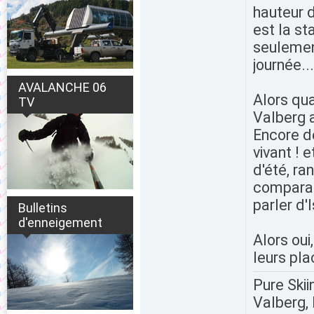
hauteur d
est la st
seulement
journée...
AVALANCHE 06
Alors qu
TV
Valberg a
Encore dé
vivant ! 
d'été, ra
comparab
parler d'I
Bulletins
d'enneigement
Alors oui
leurs pl
Pure Skii
Valberg, 