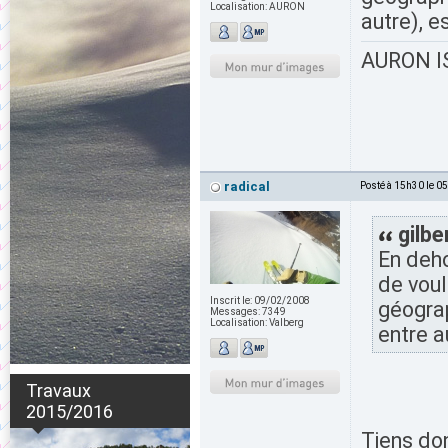
Localisation:
AURON
autre), 
AURON IS
radical
Posté à 15h30 le 0
gilbe
En deho
de voul
Inscrit le:
09/02/2008
géograp
Messages:
7349
Localisation:
Valberg
entre a
Travaux
2015/2016
Tiens don