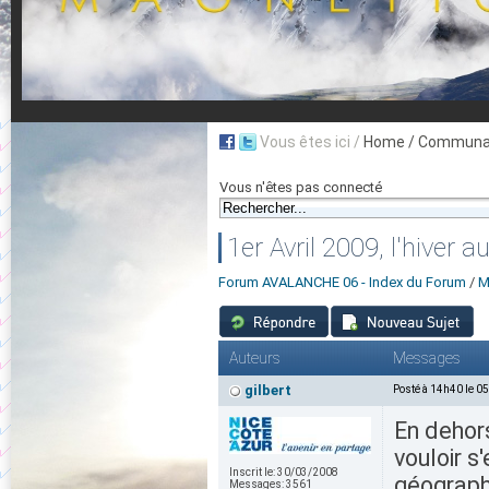
Vous êtes ici /
Home
/ Communau
Vous n'êtes pas connecté
1er Avril 2009, l'hiver a
Forum AVALANCHE 06 - Index du Forum
/
M
Auteurs
Messages
gilbert
Posté à 14h40 le 0
En dehors
vouloir s
Inscrit le:
30/03/2008
géograph
Messages:
3561