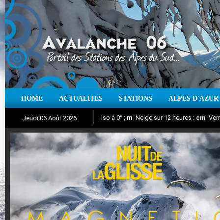
HOME
ACTUALITES
STATIONS
ALPES D'AZUR
Iso à 0° :
m
Neige sur 12 heures :
cm
Vent
Jeudi 06 Août 2026
Nuit de la Glisse 2018
Aujourd'hui : T° Min :
Suivez en direct l'actualité des stations
°C
T° Max :
°C
|
Pr