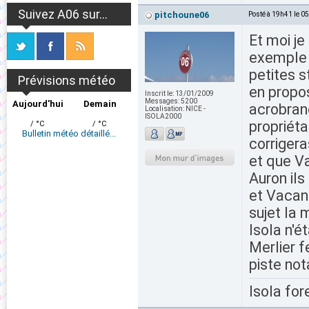
Suivez A06 sur...
pitchoune06
Posté à 19h41 le 0
Et moi je
exemple s
petites s
Prévisions météo
en propos
Inscrit le:
13/01/2009
Messages:
5200
Aujourd'hui
Demain
acrobranc
Localisation:
NICE -
ISOLA2000
propriéta
/ °C
/ °C
Bulletin météo détaillé...
corrigera
et que V
Auron ils
et Vacanc
sujet la 
Isola n'é
Merlier f
piste no
Isola for