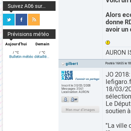
Voici un
Suivez A06 sur...
Alors eco
donne RD
avoir un 
Prévisions météo
Aujourd'hui
Demain
AURON IS
/ °C
/ °C
Bulletin météo détaillé...
gilbert
Posté à 16h55 le 1
JO 2018:
lefigaro.
Inscrit le:
30/03/2008
18/03/200
Messages:
3561
Localisation:
AURON
sélectio
Le Déput
soutien 
"La ville