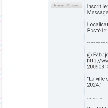
Inscrit l
Messages
Localisat
Posté le
------------
@ Fab : j
http://w
2009031
"La ville
2024."
... ... ...
_______