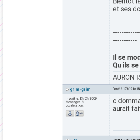
Bientôt l
et ses do
------------
-----------
Il se moq
Qu ils s
AURON IS
grim-grim
Posté à 17h19 le 1
Inscrit le:
13/03/2009
c dommag
Messages:
8
Localisation:
aurait fai