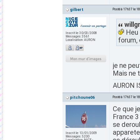
gilbert
Posté à 17h37 le 1
willg
Heu 
Inscrit le:
30/03/2008
Messages:
3561
forum, 
Localisation:
AURON
je ne peut
Mais ne t
AURON IS
pitchoune06
Posté à 17h37 le 1
Ce que je
France 3 
se deroul
appareten
Inscrit le:
13/01/2009
Messages:
5200
Localisation:
NICE -