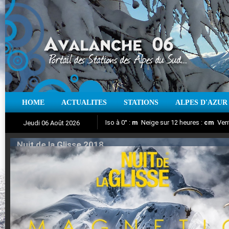
HOME
ACTUALITES
STATIONS
ALPES D'AZUR
Iso à 0° :
m
Neige sur 12 heures :
cm
Vent
Jeudi 06 Août 2026
Nuit de la Glisse 2018
Aujourd'hui : T° Min :
Suivez en direct l'actualité des stations
°C
T° Max :
°C
|
Pr