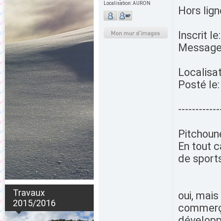
Localisation:
AURON
Hors lign
Inscrit l
Message
Localisat
Posté le
------------
Pitchoune
En tout c
de sports
Travaux
oui, mais
2015/2016
commerçan
développ