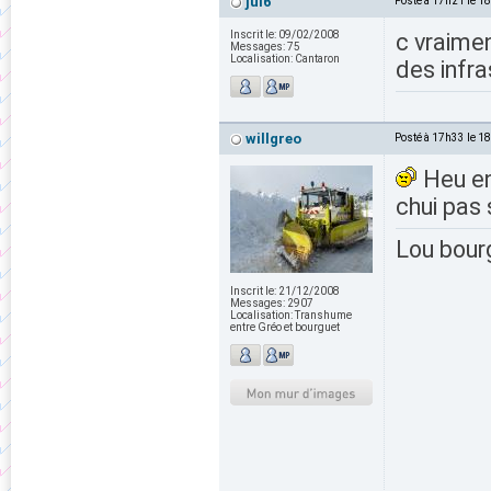
jul6
Posté à 17h21 le 1
Inscrit le:
09/02/2008
c vraimen
Messages:
75
Localisation:
Cantaron
des infra
willgreo
Posté à 17h33 le 1
Heu en
chui pas 
Lou bour
Inscrit le:
21/12/2008
Messages:
2907
Localisation:
Transhume
entre Gréo et bourguet