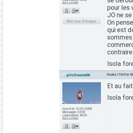
se déroul
ISOLA2000
pour les 
JO ne se 
On pense
qui est 
sommes n
commercan
contraire
Isola for
pitchoune06
Posté à 17h39 le 1
Et au fai
Isola for
Inscrit le:
13/01/2009
Messages:
5200
Localisation:
NICE -
ISOLA2000