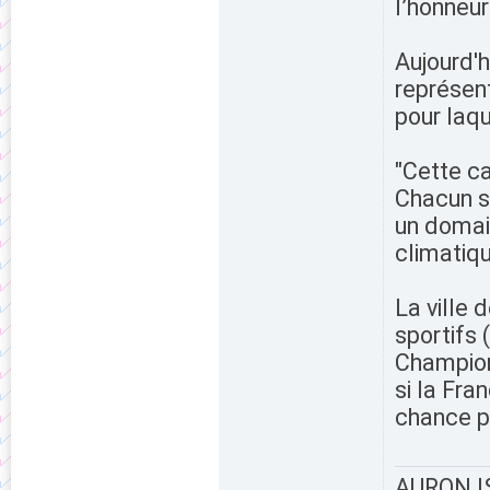
l’honneur
Aujourd'h
représent
pour laq
"Cette c
Chacun sa
un domai
climatiqu
La ville 
sportifs
Champion
si la Fra
chance p
AURON IS