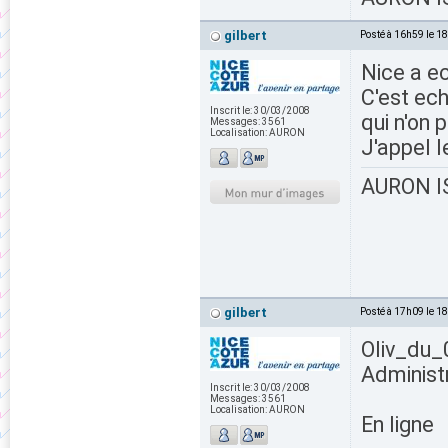
gilbert
Posté à 16h59 le 1
Nice a ec
C'est ech
Inscrit le:
30/03/2008
qui n'on
Messages:
3561
Localisation:
AURON
J'appel 
AURON IS
gilbert
Posté à 17h09 le 1
Oliv_du_
Administ
Inscrit le:
30/03/2008
Messages:
3561
Localisation:
AURON
En ligne