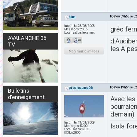
kim
Posté à 09h53 le 0
Inscrit le:
28/08/2008
gréo fer
Messages:
2896
Localisation:
le cannet
AVALANCHE 06
d'Audiber
TV
les Alpes
pitchoune06
Posté à 19h51 le 0
Bulletins
d'enneigement
Avec les 
pourraien
demain)
Inscrit le:
13/01/2009
Isola for
Messages:
5200
Localisation:
NICE -
ISOLA2000