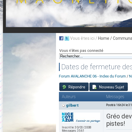
Vous êtes ici /
Home
/ Communau
Vous n'êtes pas connecté
Dates de fermeture des 
Forum AVALANCHE 06 - Index du Forum
/
N
Auteurs
Messages
gilbert
Posté à 16h24 le 3
Gréo devr
pistes!
Inscrit le:
30/03/2008
Messages:
3561