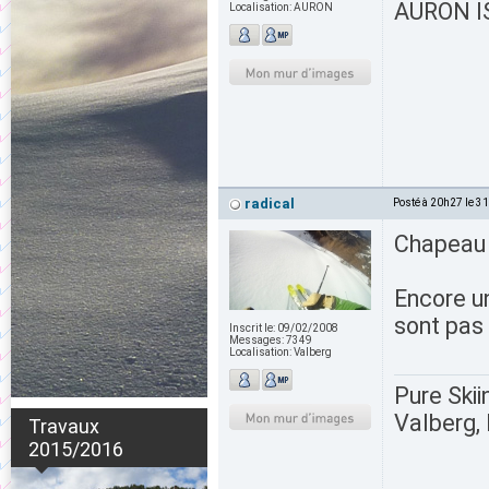
AURON IS
Localisation:
AURON
radical
Posté à 20h27 le 3
Chapeau 
Encore un
sont pas 
Inscrit le:
09/02/2008
Messages:
7349
Localisation:
Valberg
Pure Skii
Valberg, 
Travaux
2015/2016