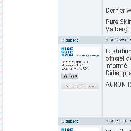
Dernier w
Pure Skii
Valberg, 
gilbert
Posté à 12h59 le 0
la statio
officiel 
Inscrit le:
30/03/2008
informé..
Messages:
3561
Localisation:
AURON
Didier pr
AURON IS
gilbert
Posté à 14h07 le 0