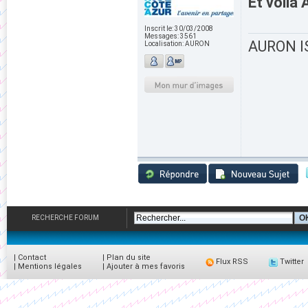
Et voila
Inscrit le:
30/03/2008
Messages:
3561
AURON IS
Localisation:
AURON
RECHERCHE FORUM
|
Contact
|
Plan du site
Flux RSS
Twitter
|
Mentions légales
|
Ajouter à mes favoris