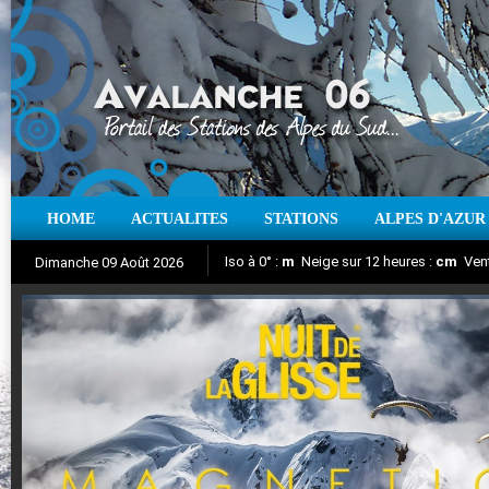
HOME
ACTUALITES
STATIONS
ALPES D'AZUR
Iso à 0° :
m
Neige sur 12 heures :
cm
Vent
Dimanche 09 Août 2026
Nuit de la Glisse 2018
Aujourd'hui : T° Min :
Suivez en direct l'actualité des stations
°C
T° Max :
°C
|
Pr