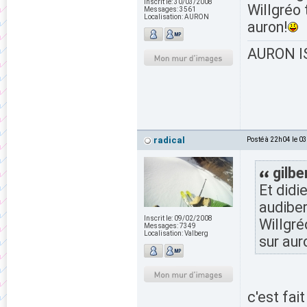
Inscrit le:
30/03/2008
Willgréo 
Messages:
3561
Localisation:
AURON
auron!
AURON IS
radical
Posté à 22h04 le 0
gilbe
Et didi
audiber
Inscrit le:
09/02/2008
Willgré
Messages:
7349
Localisation:
Valberg
sur aur
c'est fait