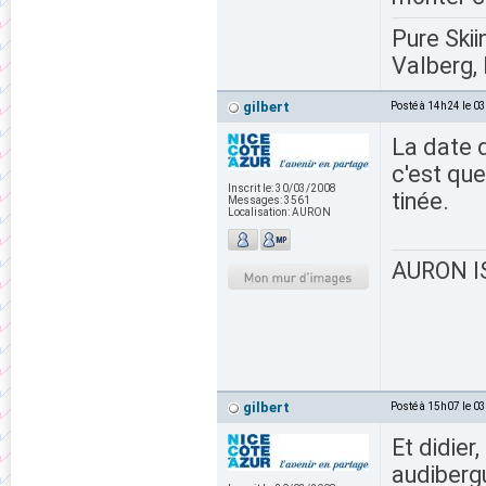
Pure Skii
Valberg, 
gilbert
Posté à 14h24 le 0
La date d
c'est que
Inscrit le:
30/03/2008
tinée.
Messages:
3561
Localisation:
AURON
AURON IS
gilbert
Posté à 15h07 le 0
Et didier
audiberg