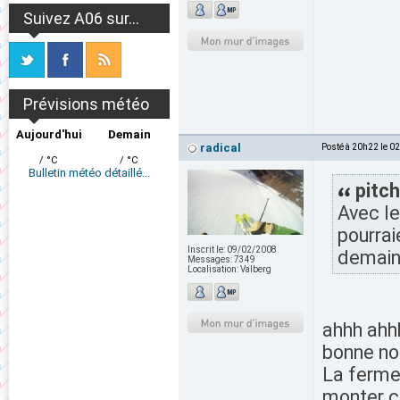
Suivez A06 sur...
Prévisions météo
Aujourd'hui
Demain
radical
Posté à 20h22 le 0
/ °C
/ °C
Bulletin météo détaillé...
pitch
Avec le
pourrai
Inscrit le:
09/02/2008
demain
Messages:
7349
Localisation:
Valberg
ahhh ahh
bonne nou
La fermet
monter ce