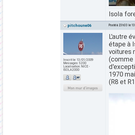
Isola for
pitchoune06
Posté à 23h33 le 1
L'autre é
étape à I
voitures 
(comme l
Inscrit le:
13/01/2009
Messages:
5200
d'except
Localisation:
NICE -
ISOLA2000
1970 mai
(R8 et R1