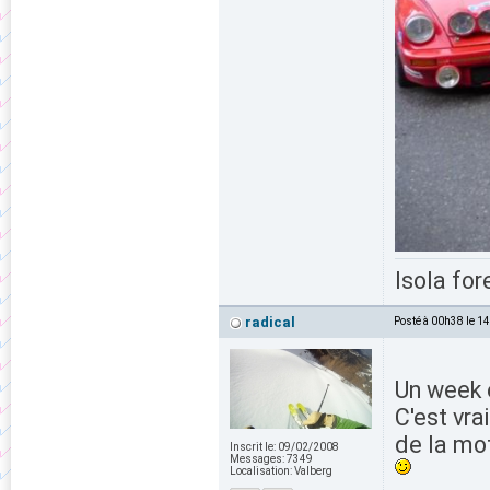
Isola for
radical
Posté à 00h38 le 1
Un week 
C'est vra
de la mot
Inscrit le:
09/02/2008
Messages:
7349
Localisation:
Valberg