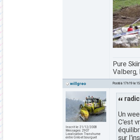
Pure Skii
Valberg, 
willgreo
Posté à 17h19 le 1
radic
Un week
C'est v
Inscrit le:
21/12/2008
équilib
Messages:
2907
Localisation:
Transhume
sur l'in
entre Gréo et bourguet