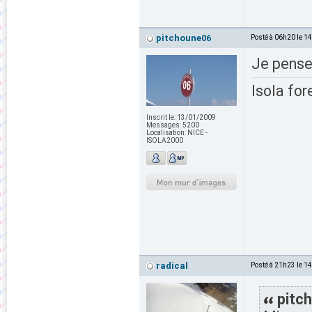
pitchoune06
Posté à 06h20 le 1
Je pense 
Isola for
Inscrit le:
13/01/2009
Messages:
5200
Localisation:
NICE -
ISOLA2000
radical
Posté à 21h23 le 1
pitch