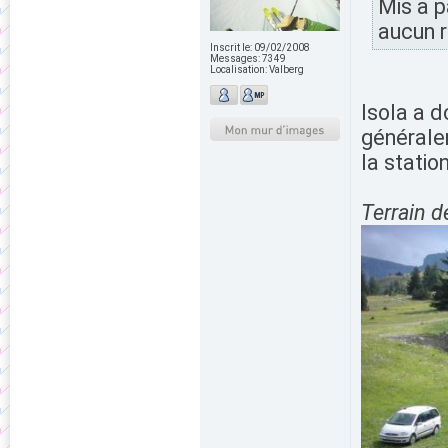
Mis a pa
aucun r
Inscrit le:
09/02/2008
Messages:
7349
Localisation:
Valberg
Isola a d
générale
la station
Terrain d