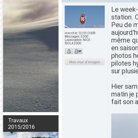
Le week-
station. 
Peu de mo
aujourd'h
Inscrit le:
13/01/2009
Messages:
5200
même qu'h
Localisation:
NICE -
ISOLA2000
en saison
photos he
pilotes h
sur plusi
Hier same
matin je 
fait son 
Travaux
2015/2016