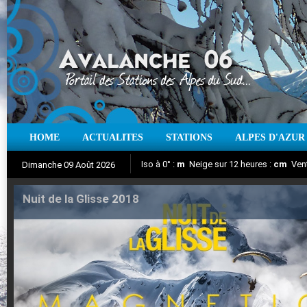
HOME
ACTUALITES
STATIONS
ALPES D'AZUR
Iso à 0° :
m
Neige sur 12 heures :
cm
Vent
Dimanche 09 Août 2026
Nuit de la Glisse 2018
Aujourd'hui : T° Min :
Suivez en direct l'actualité des stations
°C
T° Max :
°C
|
Pr