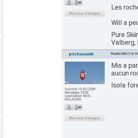
Les roch
Will a pe
Pure Skii
Valberg, 
pitchoune06
Posté à 06h17 le 1
Mis a part
aucun roc
Isola for
Inscrit le:
13/01/2009
Messages:
5200
Localisation:
NICE -
ISOLA2000