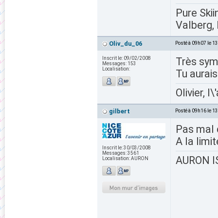
Pure Skii
Valberg, 
Oliv_du_06
Posté à 09h07 le 1
Inscrit le:
09/02/2008
Très sym
Messages:
153
Localisation:
Tu aurai
Olivier, l
gilbert
Posté à 09h16 le 1
Pas mal d
A la limi
Inscrit le:
30/03/2008
Messages:
3561
AURON IS
Localisation:
AURON