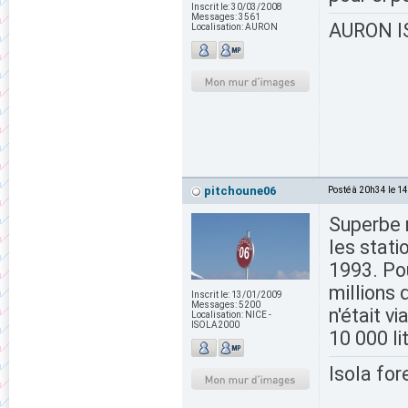
Inscrit le:
30/03/2008
Messages:
3561
AURON IS
Localisation:
AURON
pitchoune06
Posté à 20h34 le 1
Superbe r
les stati
1993. Po
millions 
Inscrit le:
13/01/2009
Messages:
5200
n'était v
Localisation:
NICE -
ISOLA2000
10 000 li
Isola for