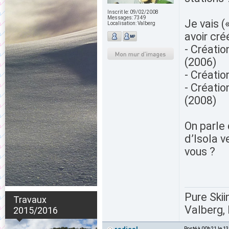
Inscrit le:
09/02/2008
Messages:
7349
Je vais (
Localisation:
Valberg
avoir cré
- Créatio
(2006)
- Créatio
- Créatio
(2008)
On parle
d’Isola v
vous ?
Pure Skii
Travaux
Valberg, 
2015/2016
Posté à 00h21 le 1