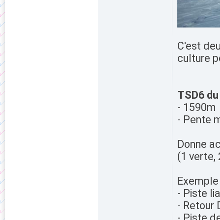
C'est deu
culture p
TSD6 du
- 1590m
- Pente 
Donne ac
(1 verte,
Exemple 
- Piste l
- Retour 
- Piste d