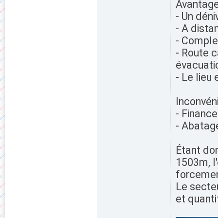
Avantag
- Un déni
- A dista
- Comple
- Route c
évacuatio
- Le lie
Inconvén
- Financ
- Abatag
Étant do
1503m, l
forcemen
Le secte
et quanti