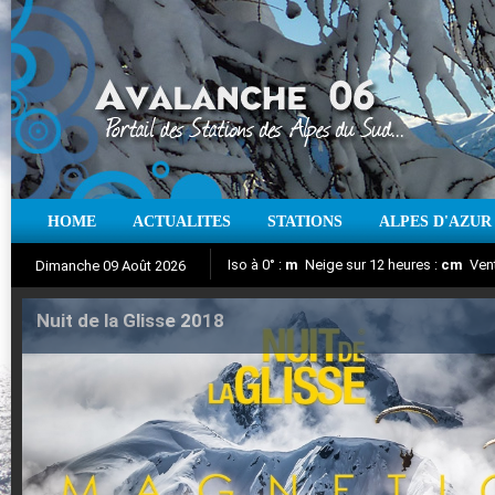
HOME
ACTUALITES
STATIONS
ALPES D'AZUR
Iso à 0° :
m
Neige sur 12 heures :
cm
Vent
Dimanche 09 Août 2026
Nuit de la Glisse 2018
Aujourd'hui : T° Min :
Suivez en direct l'actualité des stations
°C
T° Max :
°C
|
Pr