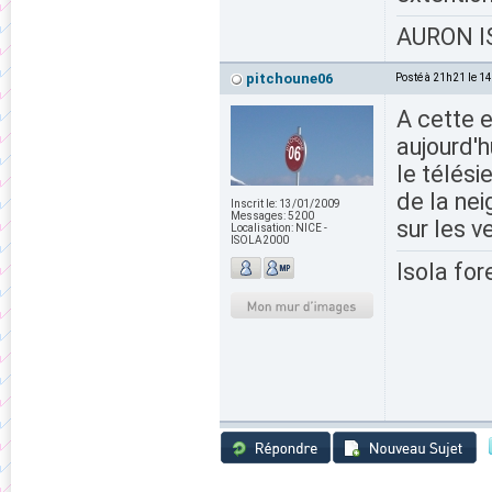
AURON IS
pitchoune06
Posté à 21h21 le 1
A cette 
aujourd'h
le télési
de la nei
Inscrit le:
13/01/2009
Messages:
5200
sur les v
Localisation:
NICE -
ISOLA2000
Isola for