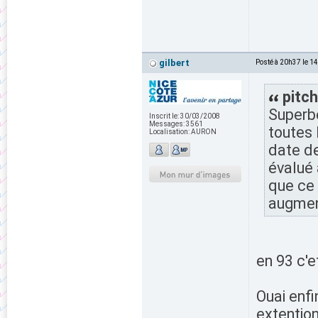
gilbert
Posté à 20h37 le 1
pitch
Superbe
Inscrit le:
30/03/2008
Messages:
3561
toutes 
Localisation:
AURON
date de
évalué 
que ce 
augment
en 93 c'e
Ouai enfi
extention