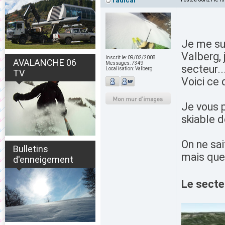
radical
Je me su
Valberg, j
Inscrit le:
09/02/2008
AVALANCHE 06
Messages:
7349
secteur..
Localisation:
Valberg
TV
Voici ce 
Je vous p
skiable 
On ne sai
Bulletins
mais que 
d'enneigement
Le secte