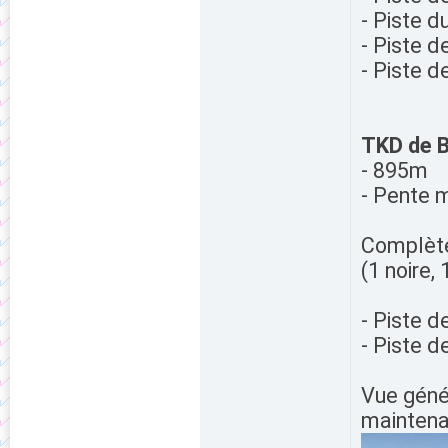
- Piste d
- Piste d
- Piste 
TKD de B
- 895m
- Pente 
Complète 
(1 noire,
- Piste d
- Piste d
Vue génér
maintenan