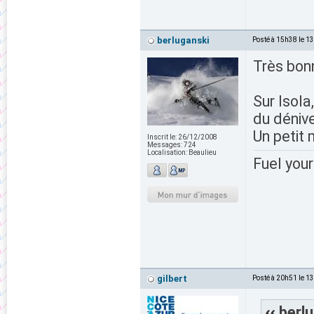
berluganski
Posté à 15h38 le 1
Très bonn
Sur Isola,
du dénive
Un petit 
Inscrit le:
26/12/2008
Messages:
724
Localisation:
Beaulieu
Fuel your
gilbert
Posté à 20h51 le 1
berlu