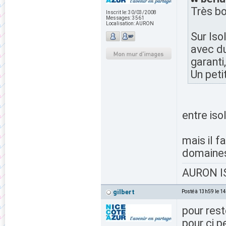
Très bo
Inscrit le:
30/03/2008
Messages:
3561
Localisation:
AURON
Sur Isol
avec du
garanti,
Un peti
entre isol
mais il f
domaines
AURON IS
gilbert
Posté à 13h59 le 1
pour rest
pour ci pe