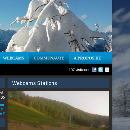
WEBCAMS
COMMUNAUTE
A PROPOS DE
107 visiteurs
Webcams Stations
é !
 06
ier
s !
é ?