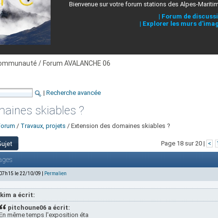
Bienvenue sur votre forum stations des Alpes-Mariti
|
Forum de discuss
|
Explorer les murs d'ima
ommunauté / Forum AVALANCHE 06
|
Recherche avancée
aines skiables ?
Forum
/
Travaux, projets
/ Extension des domaines skiables ?
Page 18 sur 20 |
<
ages
 07h15 le 22/10/09 |
Permalien
kim a écrit:
pitchoune06 a écrit:
En même temps l'exposition éta