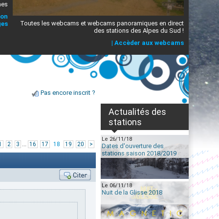
mes
ion
Toutes les webcams et webcams panoramiques en direct
ges
des stations des Alpes du Sud !
|
Accèder aux webcams
Pas encore inscrit ?
Actualités des
stations
Le 26/11/18
...
1
2
3
16
17
18
19
20
>
Dates d'ouverture des
stations saison 2018/2019
Le 06/11/18
Nuit de la Glisse 2018