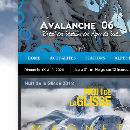
HOME
ACTUALITES
STATIONS
ALPES 
Iso à 0° :
m
Neige sur 12 heures 
Dimanche 09 Août 2026
Nuit de la Glisse 2018
Aujourd'hui : T° Min :
Suivez en direct l'actualité des
°C
T° Max 