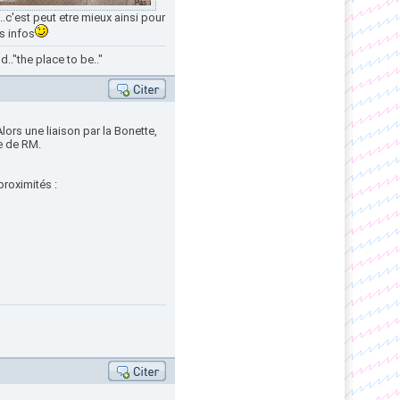
..c'est peut etre mieux ainsi pour
s infos
.."the place to be.."
Alors une liaison par la Bonette,
e de RM.
proximités :