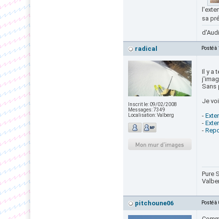
l'exte
sa pr
d'Audi
radical
Posté à
Il y a
j'ima
Sans 
Je voi
Inscrit le:
09/02/2008
Messages:
7349
-
Exte
Localisation:
Valberg
-
Exten
-
Repo
Pure S
Valbe
pitchoune06
Posté à
Comme 