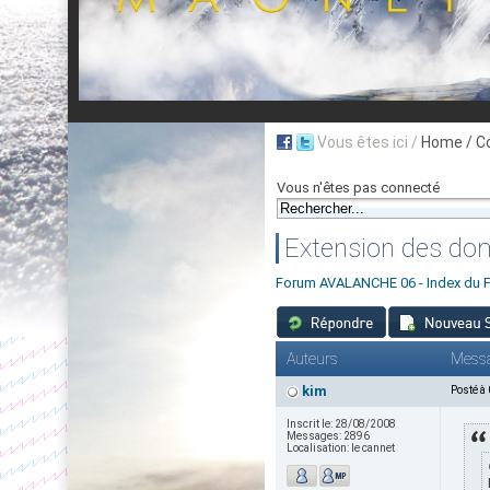
Vous êtes ici /
Home
/ C
Vous n'êtes pas connecté
Extension des dom
Forum AVALANCHE 06 - Index du 
Auteurs
Mess
kim
Posté à
Inscrit le:
28/08/2008
Messages:
2896
Localisation:
le cannet