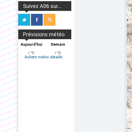
Suivez A06 sur...
Prévisions météo
Aujourd'hui
Demain
/ °C
/ °C
Bulletin météo détaillé...