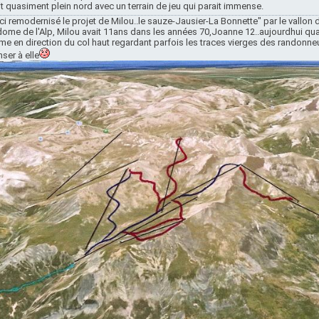
it quasiment plein nord avec un terrain de jeu qui parait immense.
ci remodernisé le projet de Milou..le sauze-Jausier-La Bonnette" par le vallon 
dome de l'Alp, Milou avait 11ans dans les années 70,Joanne 12..aujourdhui quan
e en direction du col haut regardant parfois les traces vierges des randonne
ser à elle