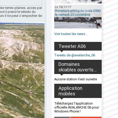
Le 15/11/17
des terres plaines..acces par
Ouverture anticipée Isola 2000
d il prend le teleski du
le samedi 25 novembre
urs il ne peut s'empecher de
Voir toutes les news...
Tweeter A06
Tweets de @avalanche_06
Domaines
skiables ouverts...
Aucune station n'est ouverte
Application
mobiles
Téléchargez l'application
officielle AVALANCHE 06 pour
Windows Phone !