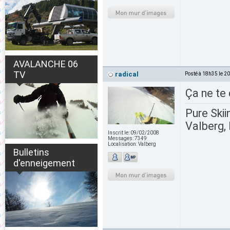
AVALANCHE 06
TV
radical
Posté à 18h35 le 2
Ça ne te 
Pure Skii
Valberg, 
Inscrit le:
09/02/2008
Messages:
7349
Localisation:
Valberg
Bulletins
d'enneigement