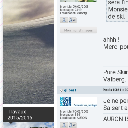
sera l'
Inscrit le:
09/02/2008
Monsieu
Messages:
7349
Localisation:
Valberg
de ski.
ahhh !
Merci pou
Pure Skii
Valberg, 
gilbert
Posté à 10h31 le 2
Je ne pen
Sa sert a
Travaux
Inscrit le:
30/03/2008
Messages:
3561
2015/2016
AURON IS
Localisation:
AURON