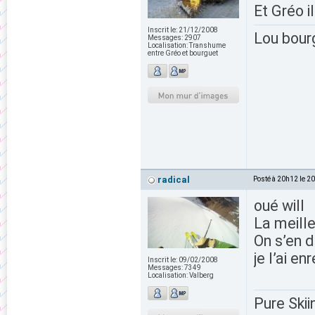
Et Gréo i
Inscrit le:
21/12/2008
Lou bour
Messages:
2907
Localisation:
Transhume
entre Gréo et bourguet
radical
Posté à 20h12 le 2
oué will
La meille
On s’en d
je l’ai e
Inscrit le:
09/02/2008
Messages:
7349
Localisation:
Valberg
Pure Skii