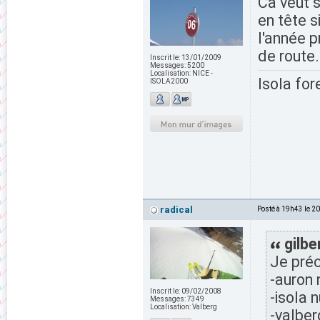
Ca veut s
en tête s
l'année p
de route.
Inscrit le:
13/01/2009
Messages:
5200
Localisation:
NICE -
Isola for
ISOLA2000
radical
Posté à 19h43 le 2
gilbe
Je préc
-auron
Inscrit le:
09/02/2008
-isola
Messages:
7349
Localisation:
Valberg
-valbe