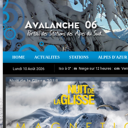
HOME
ACTUALITES
STATIONS
ALPES D'AZUR
Iso à 0° :
m
Neige sur 12 heures :
cm
Vent
Lundi 10 Août 2026
Nuit de la Glisse 2018
Aujourd'hui : T° Min :
Suivez en direct l'actualité des stations
°C
T° Max :
°C
|
Pr