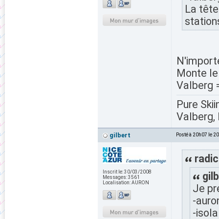
La tête
station
N'importe
Monte le 
Valberg 
Pure Skii
Valberg, 
gilbert
Posté à 20h07 le 2
radic
Inscrit le:
30/03/2008
gilb
Messages:
3561
Localisation:
AURON
Je pr
-aur
-isol