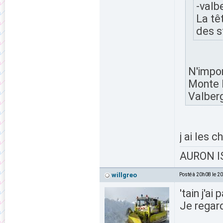
-valb
La tê
des s
N'impor
Monte l
Valber
j ai les 
AURON IS
willgreo
Posté à 20h08 le 2
'tain j'ai
Je regard