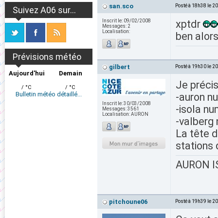
san.sco
Posté à 18h38 le 2
Suivez A06 sur...
Inscrit le:
09/02/2008
xptdr
Messages:
2
Localisation:
ben alors
Prévisions météo
gilbert
Posté à 19h30 le 2
Aujourd'hui
Demain
Je précis
/ °C
/ °C
Bulletin météo détaillé...
-auron 
Inscrit le:
30/03/2008
-isola n
Messages:
3561
Localisation:
AURON
-valberg
La tête 
stations
AURON IS
pitchoune06
Posté à 19h39 le 2