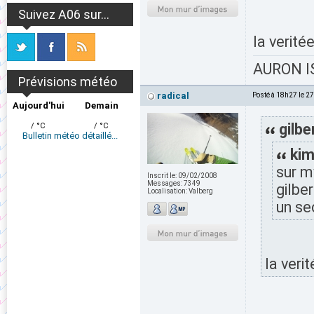
Suivez A06 sur...
la verité
AURON IS
Prévisions météo
radical
Posté à 18h27 le 2
Aujourd'hui
Demain
gilbe
/ °C
/ °C
Bulletin météo détaillé...
kim
sur m
Inscrit le:
09/02/2008
Messages:
7349
gilbe
Localisation:
Valberg
un se
la veri