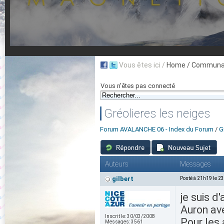
Vous êtes ici /
Home
/ Communau
Vous n'êtes pas connecté
Gréolieres les neiges
Forum AVALANCHE 06 - Index du Forum
/
G
Auteurs
Messages
gilbert
Posté à 21h19 le 2
je suis 
Auron ave
Inscrit le:
30/03/2008
Pour les 
Messages:
3561