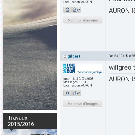
Localisation:
AURON
AURON IS
gilbert
Posté à 10h15 le 2
willgreo 
AURON IS
Inscrit le:
30/03/2008
Messages:
3561
Localisation:
AURON
Travaux
2015/2016