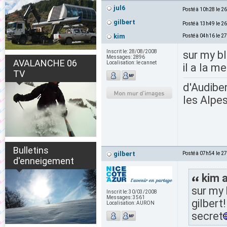
jul6
Posté à 10h28 le 2
gilbert
Posté à 13h49 le 2
kim
Posté à 04h16 le 2
Inscrit le:
28/08/2008
sur my bl
Messages:
2896
AVALANCHE 06
Localisation:
le cannet
il a la m
TV
d'Audiber
les Alpes
Bulletins
gilbert
Posté à 07h54 le 2
d'enneigement
kim a
sur my 
Inscrit le:
30/03/2008
Messages:
3561
gilbert
Localisation:
AURON
secret