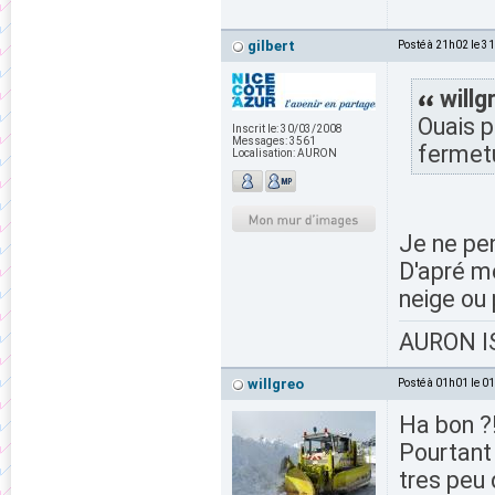
gilbert
Posté à 21h02 le 3
willg
Ouais p
Inscrit le:
30/03/2008
Messages:
3561
fermet
Localisation:
AURON
Je ne pen
D'apré me
neige ou
AURON IS
willgreo
Posté à 01h01 le 0
Ha bon ?
Pourtant 
tres peu