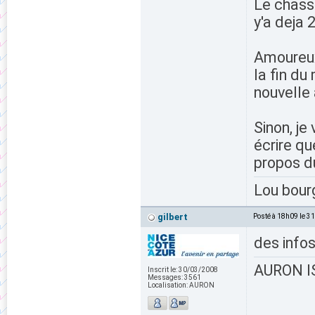
Le chasse
y'a deja 
Amoureux 
la fin du
nouvelle
Sinon, je 
écrire qu
propos d
Lou bour
gilbert
Posté à 18h09 le 3
des infos
AURON IS
Inscrit le:
30/03/2008
Messages:
3561
Localisation:
AURON