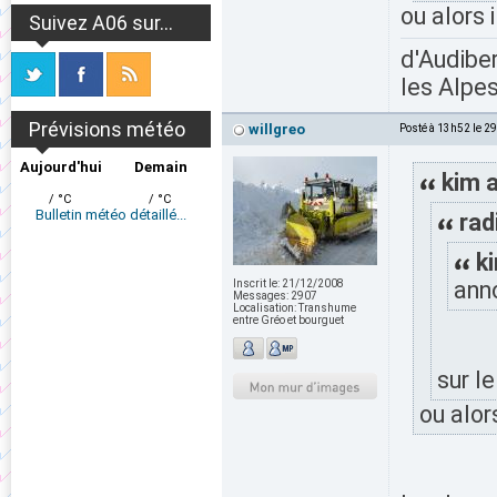
ou alors 
Suivez A06 sur...
d'Audiber
les Alpes
Prévisions météo
willgreo
Posté à 13h52 le 2
Aujourd'hui
Demain
kim a
/ °C
/ °C
Bulletin météo détaillé...
rad
ki
anno
Inscrit le:
21/12/2008
Messages:
2907
Localisation:
Transhume
entre Gréo et bourguet
sur l
ou alor