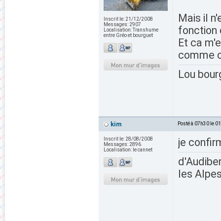
Mais il n
Inscrit le:
21/12/2008
Messages:
2907
fonction 
Localisation:
Transhume
entre Gréo et bourguet
Et ca m'e
comme ch
Lou bour
kim
Posté à 07h30 le 0
Inscrit le:
28/08/2008
je confir
Messages:
2896
Localisation:
le cannet
d'Audiber
les Alpes