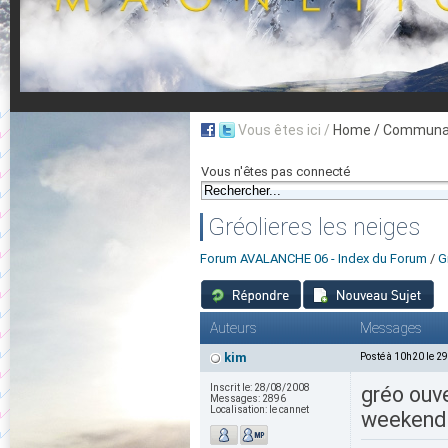
Vous êtes ici /
Home
/ Communau
Vous n'êtes pas connecté
Gréolieres les neiges
Forum AVALANCHE 06 - Index du Forum
/
G
Auteurs
Messages
kim
Posté à 10h20 le 2
Inscrit le:
28/08/2008
gréo ouve
Messages:
2896
Localisation:
le cannet
weekend 