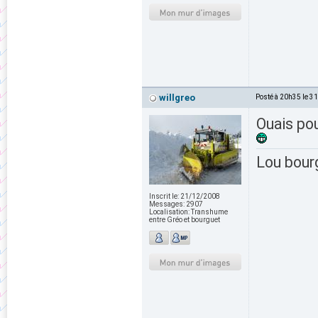
willgreo
Posté à 20h35 le 3
Ouais pou
Lou bour
Inscrit le:
21/12/2008
Messages:
2907
Localisation:
Transhume
entre Gréo et bourguet