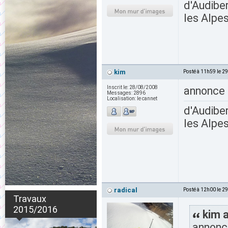
d'Audiber
les Alpes
kim
Posté à 11h59 le 2
Inscrit le:
28/08/2008
annonce 
Messages:
2896
Localisation:
le cannet
d'Audiber
les Alpes
radical
Posté à 12h00 le 2
Travaux
2015/2016
kim a
annonce