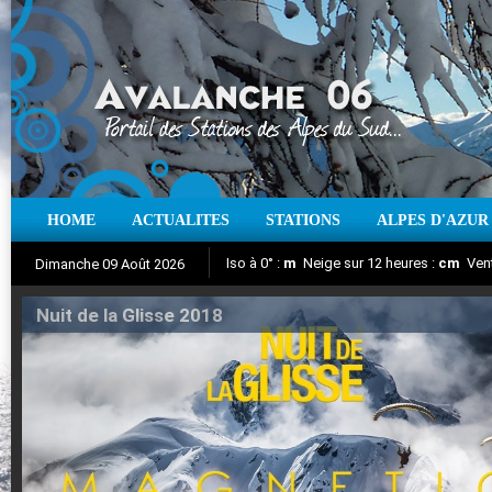
HOME
ACTUALITES
STATIONS
ALPES D'AZUR
Iso à 0° :
m
Neige sur 12 heures :
cm
Vent
Dimanche 09 Août 2026
Nuit de la Glisse 2018
Aujourd'hui : T° Min :
Suivez en direct l'actualité des stations
°C
T° Max :
°C
|
Pr