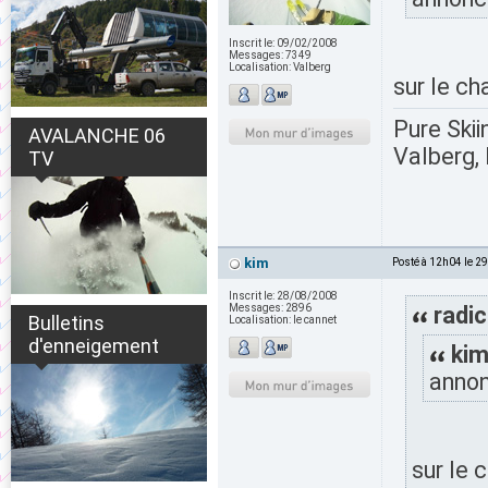
Inscrit le:
09/02/2008
Messages:
7349
Localisation:
Valberg
sur le ch
Pure Skii
AVALANCHE 06
Valberg, 
TV
kim
Posté à 12h04 le 2
Inscrit le:
28/08/2008
Messages:
2896
radic
Bulletins
Localisation:
le cannet
d'enneigement
kim
annon
sur le 