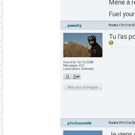
Méné à re
Fuel your
peewhy
Posté à 17h12 le 0
Tu l'as p
Inscrit le:
16/12/2008
Messages:
422
Localisation:
Grenoble
pitchoune06
Posté à 07h12 le 0
Je viens 