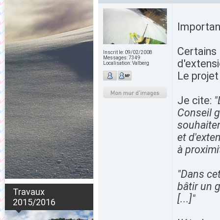
Importan
Certains 
Inscrit le:
09/02/2008
Messages:
7349
d'extensio
Localisation:
Valberg
Le projet
Je cite:
"
Conseil g
souhaiten
et d'exte
à proximit
"Dans cet
bâtir un 
Travaux
[...]"
2015/2016