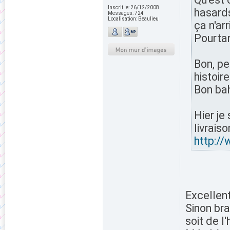
Inscrit le:
26/12/2008
hasards
Messages:
724
Localisation:
Beaulieu
ça n'ar
Pourtan
Bon, pe
histoir
Bon bah
Hier je
livrais
http:/
Excellent
Sinon bra
soit de l