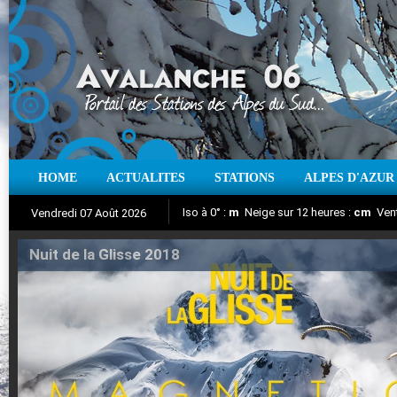
HOME
ACTUALITES
STATIONS
ALPES D'AZUR
Iso à 0° :
m
Neige sur 12 heures :
cm
Vent
Vendredi 07 Août 2026
Nuit de la Glisse 2018
Aujourd'hui : T° Min :
Suivez en direct l'actualité des stations
°C
T° Max :
°C
|
Pr