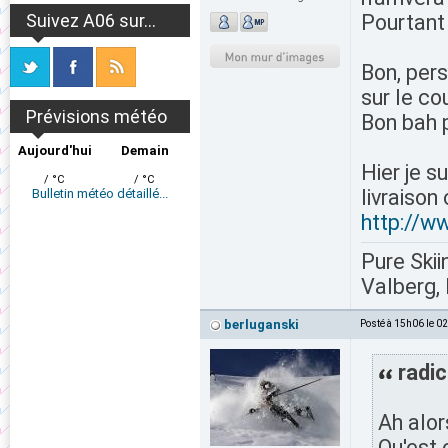
Suivez A06 sur...
Pourtant 
Bon, pers
sur le co
Prévisions météo
Bon bah p
Aujourd'hui
Demain
Hier je s
/ °C
/ °C
livraison
Bulletin météo détaillé...
http://w
Pure Skii
Valberg, 
berluganski
Posté à 15h06 le 0
radic
Ah alor
Qu'est 