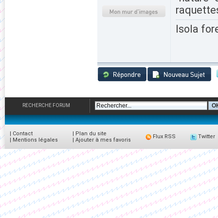
raquettes,
Isola for
RECHERCHE FORUM
|
Contact
|
Plan du site
Flux RSS
Twitter
|
Mentions légales
|
Ajouter à mes favoris