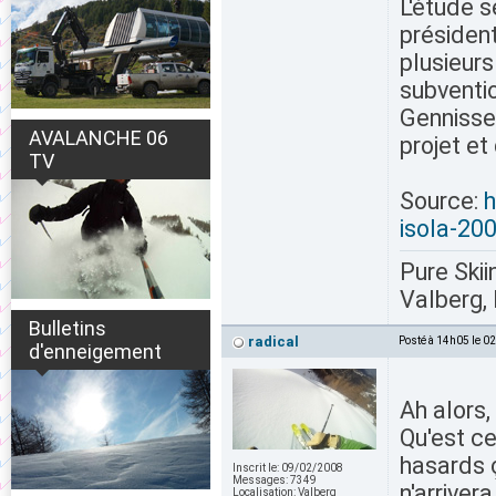
L'étude s
président
plusieur
subventio
Gennisser
AVALANCHE 06
projet et
TV
Source:
h
isola-200
Pure Skii
Valberg, 
Bulletins
radical
Posté à 14h05 le 0
d'enneigement
Ah alors,
Qu'est ce
hasards ç
Inscrit le:
09/02/2008
Messages:
7349
n'arriver
Localisation:
Valberg