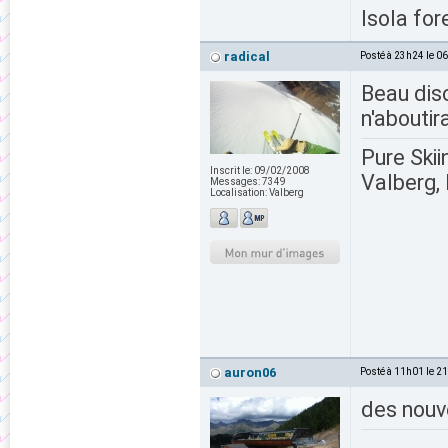
Isola for
radical
Posté à 23h24 le 0
Beau disc
n'aboutira
Pure Skii
Inscrit le:
09/02/2008
Valberg, 
Messages:
7349
Localisation:
Valberg
auron06
Posté à 11h01 le 2
des nouv