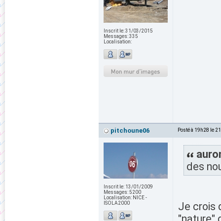
Inscrit le:
31/03/2015
Messages:
335
Localisation:
pitchoune06
Posté à 19h28 le 2
auron
des nou
Inscrit le:
13/01/2009
Messages:
5200
Localisation:
NICE -
ISOLA2000
Je crois 
"nature" 