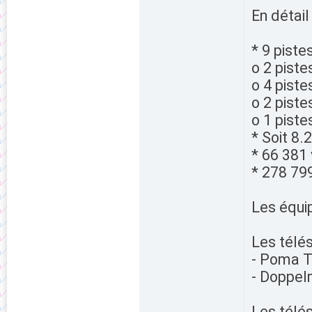
En détail
* 9 piste
o 2 piste
o 4 piste
o 2 piste
o 1 piste
* Soit 8.
* 66 381 
* 278 79
Les équi
Les télés
- Poma Té
- Doppel
Les télés