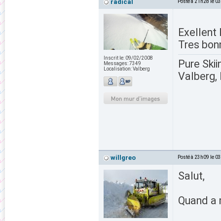
radical
Posté à 21h28 le 0
Exellent 
Tres bon
Inscrit le:
09/02/2008
Pure Skii
Messages:
7349
Localisation:
Valberg
Valberg, 
willgreo
Posté à 23h09 le 0
Salut,
Quand a m