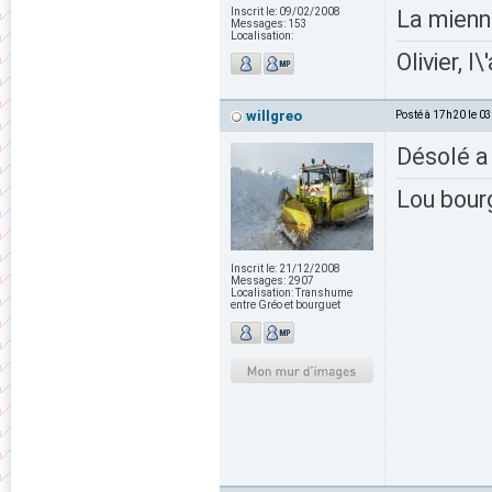
Inscrit le:
09/02/2008
La mienne
Messages:
153
Localisation:
Olivier, l
willgreo
Posté à 17h20 le 0
Désolé a v
Lou bour
Inscrit le:
21/12/2008
Messages:
2907
Localisation:
Transhume
entre Gréo et bourguet