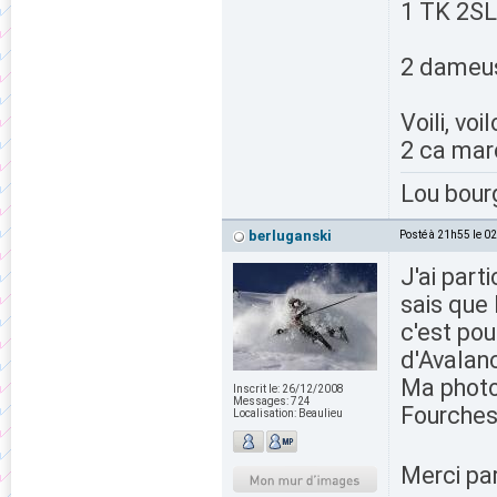
1 TK 2SL
2 dameus
Voili, vo
2 ca marc
Lou bour
berluganski
Posté à 21h55 le 0
J'ai part
sais que 
c'est pou
d'Avalanc
Ma photo
Inscrit le:
26/12/2008
Messages:
724
Fourches
Localisation:
Beaulieu
Merci par