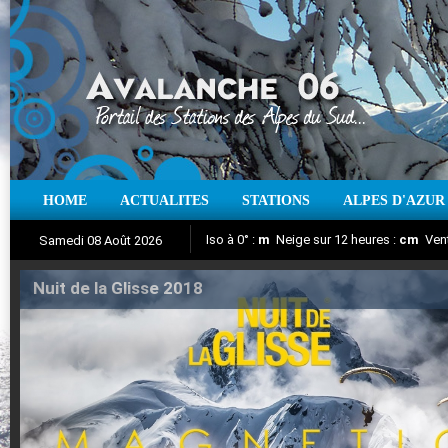
HOME
ACTUALITES
STATIONS
ALPES D'AZUR
Iso à 0° :
m
Neige sur 12 heures :
cm
Vent
Samedi 08 Août 2026
Nuit de la Glisse 2018
Aujourd'hui : T° Min :
Suivez en direct l'actualité des stations
°C
T° Max :
°C
|
Pr