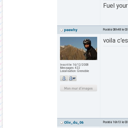
Fuel your
peewhy
Posté à 08h48 le 0
voila c'es
Inscrit le:
16/12/2008
Messages:
422
Localisation:
Grenoble
Oliv_du_06
Posté à 16h13 le 0