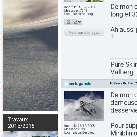
De mon cô
Inscrit le:
09/02/2008
Messages:
7349
long et 
Localisation:
Valberg
Ah aussi 
?
Pure Skii
Valberg, 
berluganski
Posté à 21h34 le 0
De mon cô
dameuses
desservi
Travaux
Pour supp
2015/2016
Inscrit le:
26/12/2008
Messages:
724
Miniblin 
Localisation:
Beaulieu