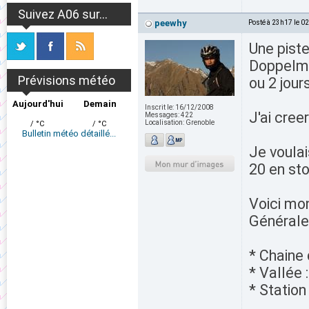
Suivez A06 sur...
peewhy
Posté à 23h17 le 0
Une piste
Doppelmay
Prévisions météo
ou 2 jour
Aujourd'hui
Demain
Inscrit le:
16/12/2008
J'ai cree
Messages:
422
Localisation:
Grenoble
/ °C
/ °C
Bulletin météo détaillé...
Je voulai
20 en sto
Voici mon
Général
* Chaine
* Vallée :
* Station