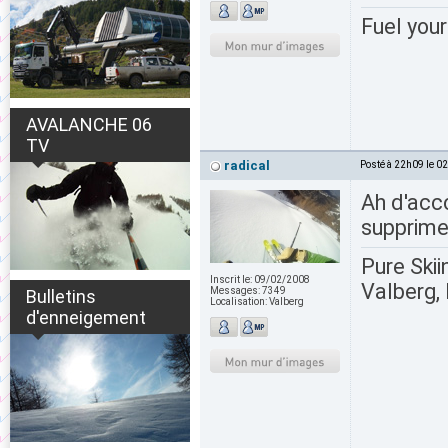
Fuel your
AVALANCHE 06
TV
radical
Posté à 22h09 le 0
Ah d'acc
supprimer
Pure Skii
Inscrit le:
09/02/2008
Valberg, 
Messages:
7349
Bulletins
Localisation:
Valberg
d'enneigement