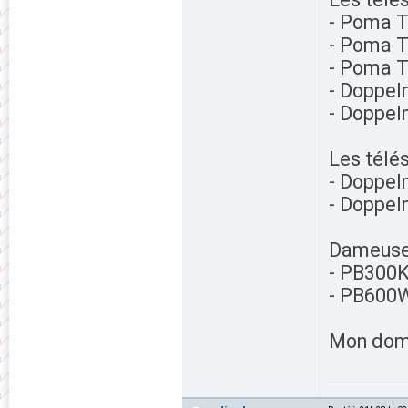
- Poma T
- Poma T
- Poma T
- Doppel
- Doppel
Les télé
- Doppel
- Doppel
Dameuse
- PB300
- PB600
Mon dom