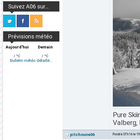
Suivez A06 sur...
Prévisions météo
Aujourd'hui
Demain
/ °C
/ °C
Bulletin météo détaillé...
Pure Skii
Valberg, 
pitchoune06
Posté à 07h16 le 1