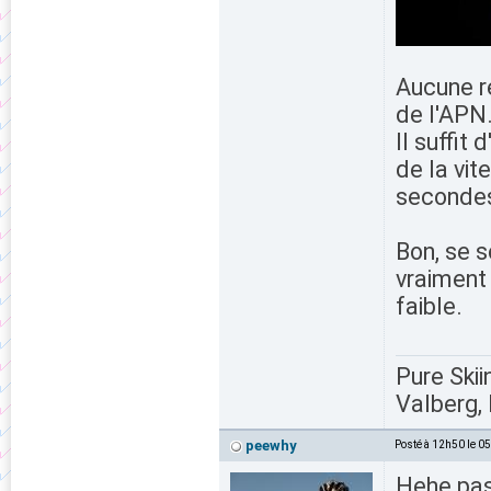
Aucune r
de l'APN
Il suffit
de la vit
secondes.
Bon, se s
vraiment 
faible.
Pure Skii
Valberg, 
peewhy
Posté à 12h50 le 0
Hehe pas