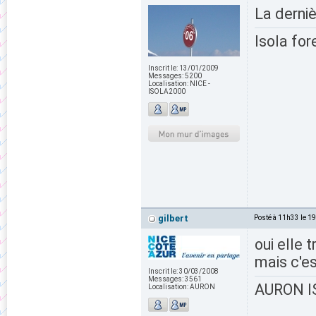
La derni
Isola for
Inscrit le:
13/01/2009
Messages:
5200
Localisation:
NICE -
ISOLA2000
gilbert
Posté à 11h33 le 1
oui elle 
mais c'e
Inscrit le:
30/03/2008
Messages:
3561
AURON IS
Localisation:
AURON