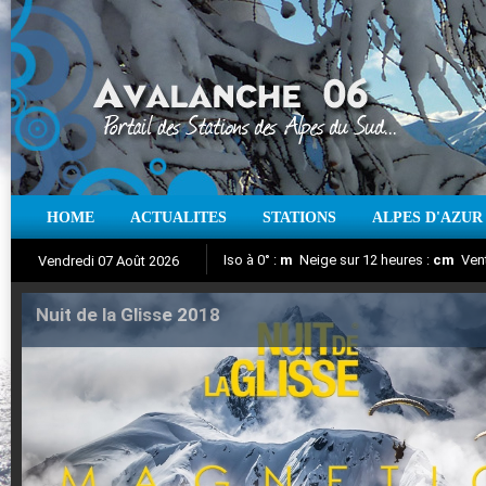
HOME
ACTUALITES
STATIONS
ALPES D'AZUR
Iso à 0° :
m
Neige sur 12 heures :
cm
Vent
Vendredi 07 Août 2026
Nuit de la Glisse 2018
Aujourd'hui : T° Min :
Suivez en direct l'actualité des stations
°C
T° Max :
°C
|
Pr