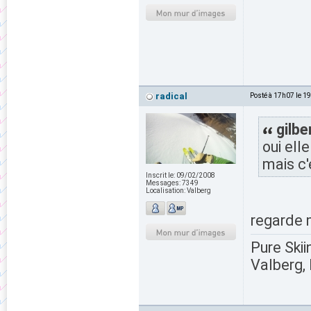
radical
Posté à 17h07 le 1
gilbe
oui ell
mais c'
Inscrit le:
09/02/2008
Messages:
7349
Localisation:
Valberg
regarde 
Pure Skii
Valberg, 