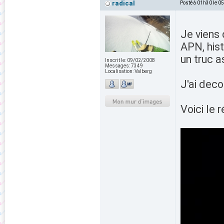
radical
Posté à 01h30 le 0
Je viens
APN, hist
un truc 
Inscrit le:
09/02/2008
Messages:
7349
Localisation:
Valberg
J'ai decou
Voici le r