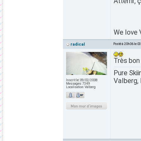
Atterrir, 
We love V
radical
Posté à 20h06 le 0
Très bon 
Pure Skii
Valberg, 
Inscrit le:
09/02/2008
Messages:
7349
Localisation:
Valberg