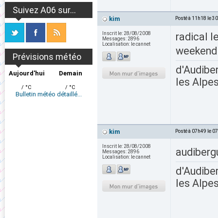
Suivez A06 sur...
kim
Posté à 11h18 le 3
Inscrit le:
28/08/2008
radical l
Messages:
2896
Localisation:
le cannet
weekend 
Prévisions météo
d'Audiber
Aujourd'hui
Demain
les Alpes
/ °C
/ °C
Bulletin météo détaillé...
kim
Posté à 07h49 le 0
Inscrit le:
28/08/2008
audiberg
Messages:
2896
Localisation:
le cannet
d'Audiber
les Alpes