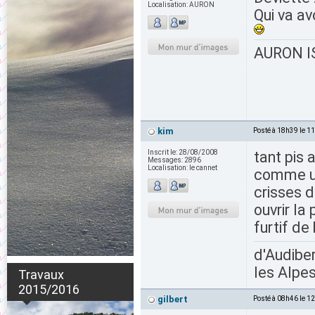
Localisation:
AURON
Qui va a
AURON IS
kim
Posté à 18h39 le 1
Inscrit le:
28/08/2008
tant pis
Messages:
2896
Localisation:
le cannet
comme une
crisses d
ouvrir la
furtif de
d'Audiber
les Alpes
Travaux
2015/2016
gilbert
Posté à 08h46 le 1