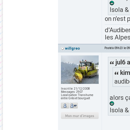
Isola &
on n'est
d'Audiber
les Alpes
willgreo
Posté à 09h23 le 0
jul6 a
kim
audib
Inscrit le:
21/12/2008
Messages:
2907
Localisation:
Transhume
alors ç
entre Gréo et bourguet
Isola &