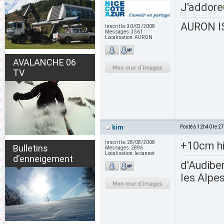
J'addore
AURON IS
Inscrit le:
30/03/2008
Messages:
3561
Localisation:
AURON
AVALANCHE 06
TV
kim
Posté à 12h40 le 2
Inscrit le:
28/08/2008
+10cm hi
Bulletins
Messages:
2896
Localisation:
le cannet
d'enneigement
d'Audiber
les Alpes