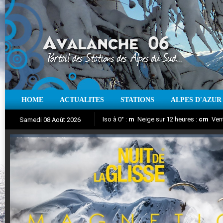
HOME
ACTUALITES
STATIONS
ALPES D'AZUR
Iso à 0° :
m
Neige sur 12 heures :
cm
Vent
Samedi 08 Août 2026
Nuit de la Glisse 2018
Aujourd'hui : T° Min :
Suivez en direct l'actualité des stations
°C
T° Max :
°C
|
Pr