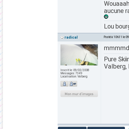
Wouaaah l
aucune ra
Lou bour
radical
Posté à 10h31 le 0
mmmmd
Pure Skii
Valberg, 
Inscrit le:
09/02/2008
Messages:
7349
Localisation:
Valberg