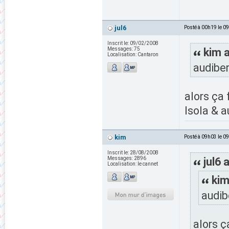
jul6
Posté à 00h19 le 0
Inscrit le:
09/02/2008
Messages:
75
kim a
Localisation:
Cantaron
audiber
alors ça
Isola & a
kim
Posté à 09h03 le 0
Inscrit le:
28/08/2008
Messages:
2896
jul6 a
Localisation:
le cannet
kim
audib
alors ç