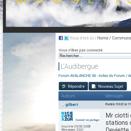
Vous êtes ici /
Home
/ Communau
Vous n'êtes pas connecté
L'Audibergue
Forum AVALANCHE 06 - Index du Forum
/
A
Auteurs
Messages
gilbert
Posté à 13h23 le 1
Mr ciotti
stations
Inscrit le:
30/03/2008
Deviette 
Messages:
3561