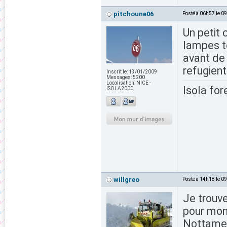
pitchoune06
Posté à 06h57 le 0
Un petit 
lampes to
avant de 
refugient
Inscrit le:
13/01/2009
Messages:
5200
Localisation:
NICE -
Isola for
ISOLA2000
willgreo
Posté à 14h18 le 0
Je trouve
pour mon
Nottament