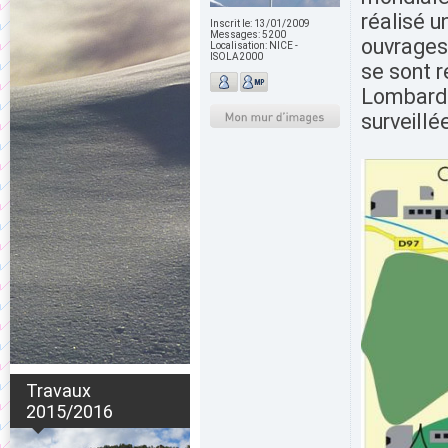
réalisé u
Inscrit le:
13/01/2009
Messages:
5200
ouvrages.
Localisation:
NICE -
ISOLA2000
se sont r
Lombarde
surveillé
Travaux
2015/2016