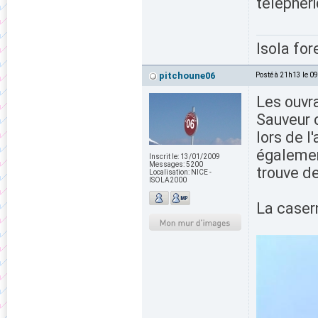
télépher
Isola for
pitchoune06
Posté à 21h13 le 0
Les ouvr
Sauveur o
lors de l
également
Inscrit le:
13/01/2009
Messages:
5200
trouve d
Localisation:
NICE -
ISOLA2000
La caser