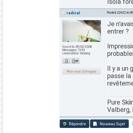
Isola for
radical
Posté à 22h52 le 0
Je n’avai
entrer ?
Impressi
Inscrit le:
09/02/2008
Messages:
7349
probable
Localisation:
Valberg
Il y a un
passe la 
revêtemen
Pure Skii
Valberg, 