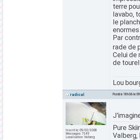
terre pou
lavabo, t
le planch
enormes m
Par contr
rade de p
Celui de 
de tourel
Lou bour
radical
Posté à 18h06 le 0
J'imagine
Pure Skii
Inscrit le:
09/02/2008
Valberg, 
Messages:
7349
Localisation:
Valberg