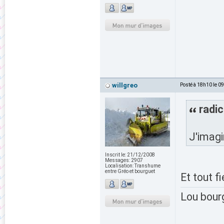
willgreo
Posté à 18h10 le 0
radic
J'imagi
Inscrit le:
21/12/2008
Messages:
2907
Localisation:
Transhume
entre Gréo et bourguet
Et tout f
Lou bour