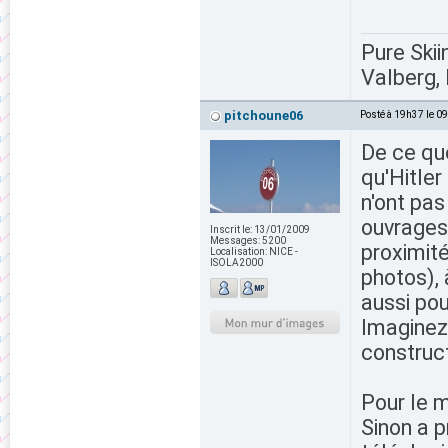
Pure Skii
Valberg, 
pitchoune06
Posté à 19h37 le 0
De ce que
qu'Hitler
n'ont pas
ouvrages 
Inscrit le:
13/01/2009
Messages:
5200
proximité
Localisation:
NICE -
ISOLA2000
photos), 
aussi pou
Imaginez
construct
Pour le m
Sinon a p