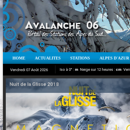
HOME
ACTUALITES
STATIONS
ALPES D'AZUR
Iso à 0° :
m
Neige sur 12 heures :
cm
Vent
Vendredi 07 Août 2026
Nuit de la Glisse 2018
Aujourd'hui : T° Min :
Suivez en direct l'actualité des stations
°C
T° Max :
°C
|
Pr