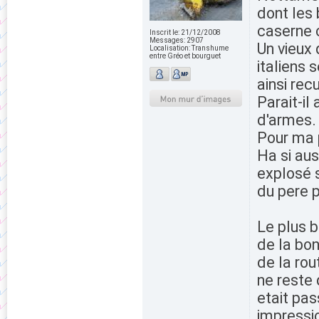
dont les
caserne c
Inscrit le:
21/12/2008
Messages:
2907
Un vieux 
Localisation:
Transhume
entre Gréo et bourguet
italiens 
ainsi rec
Parait-il
d'armes.
Pour ma p
Ha si aus
explosé s
du pere p
Le plus b
de la bon
de la rou
ne reste q
etait pas
impressio