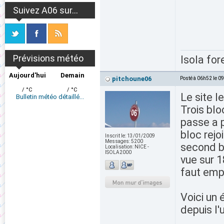
Suivez A06 sur...
Prévisions météo
Isola for
Aujourd'hui
Demain
pitchoune06
Posté à 06h52 le 0
/ °C
/ °C
Le site l
Bulletin météo détaillé...
Trois blo
passe a p
bloc rejo
Inscrit le:
13/01/2009
Messages:
5200
second bl
Localisation:
NICE -
ISOLA2000
vue sur 1
faut empr
Voici un 
depuis l'