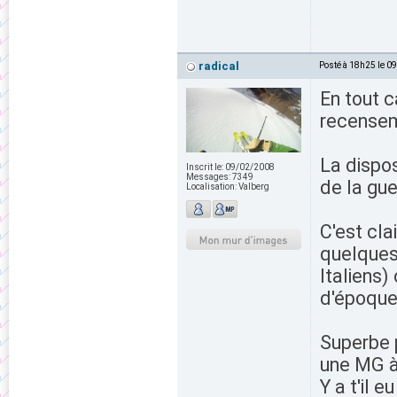
radical
Posté à 18h25 le 0
En tout c
recense
La dispos
Inscrit le:
09/02/2008
Messages:
7349
de la gue
Localisation:
Valberg
C'est cla
quelques 
Italiens)
d'époque
Superbe 
une MG à 
Y a t'il 