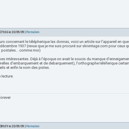
 07h56 le 20/09/09 |
Permalien
rs concernant le télépherique las donnas, voici un article sur l'appareil en que
 décembre 1937 (revue que je me suis procuré sur skivintage.com pour ceux qu
s postales... comme moi)
ses intéressantes. Déjà à l'époque on avait le soucis du manque d'enneigeme
relles d'embarquement et de debarquement), l'orthographe téléferique certai
ils et enfin le nom des pistes.
 lecture.
forever
 08h39 le 20/09/09 |
Permalien