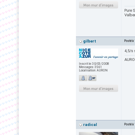
Pure S
Valbe
gilbert
Posté à
4,5/s 
AURON
Inscrit le:
30/03/2008
Messages:
3561
Localisation:
AURON
radical
Posté à