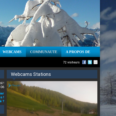
WEBCAMS
COMMUNAUTE
A PROPOS DE
72 visiteurs
Webcams Stations
é !
 06
ier
s !
é ?