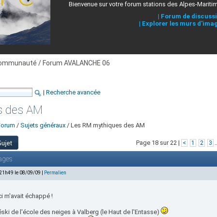
Bienvenue sur votre forum stations des Alpes-Mariti
|
Forum de discuss
|
Explorer les murs d'ima
ommunauté / Forum AVALANCHE 06
|
Recherche avancée
s des AM
Forum
/
Sujets généraux
/ Les RM mythiques des AM
Page 18 sur 22 |
.
<
1
2
3
ages
 21h49 le 08/09/09 |
Permalien
ci m'avait échappé !
éski de l'école des neiges à Valberg (le Haut de l'Entasse)