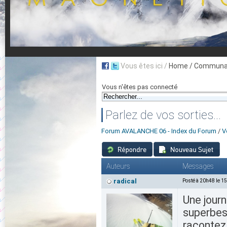
Vous êtes ici /
Home
/ Communau
Vous n'êtes pas connecté
Parlez de vos sorties...
Forum AVALANCHE 06 - Index du Forum
/
V
Auteurs
Messages
radical
Posté à 20h48 le 1
Une journ
superbes
racontez