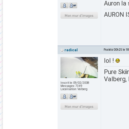
Auron la
AURON IS
radical
Posté à 00h25 le 1
lol !
Pure Skii
Valberg, 
Inscrit le:
09/02/2008
Messages:
7349
Localisation:
Valberg