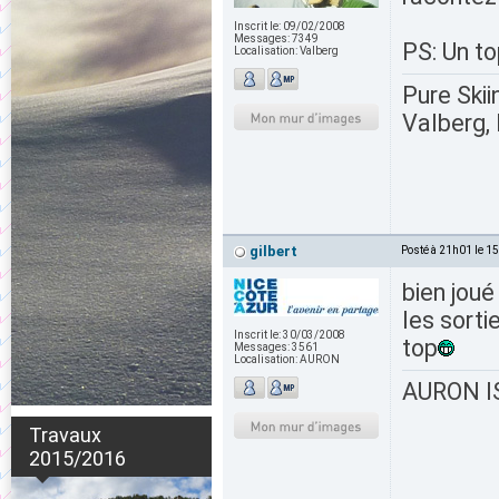
Inscrit le:
09/02/2008
Messages:
7349
PS: Un to
Localisation:
Valberg
Pure Skii
Valberg, 
gilbert
Posté à 21h01 le 1
bien joué
les sorti
Inscrit le:
30/03/2008
top
Messages:
3561
Localisation:
AURON
AURON IS
Travaux
2015/2016