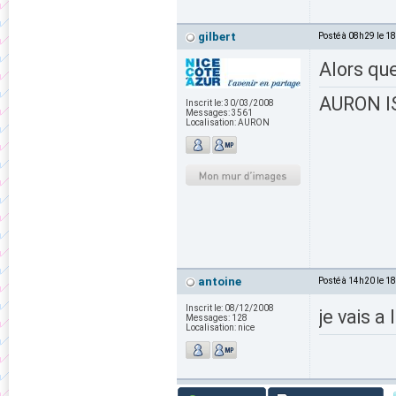
gilbert
Posté à 08h29 le 1
Alors que
AURON IS
Inscrit le:
30/03/2008
Messages:
3561
Localisation:
AURON
antoine
Posté à 14h20 le 1
Inscrit le:
08/12/2008
je vais 
Messages:
128
Localisation:
nice