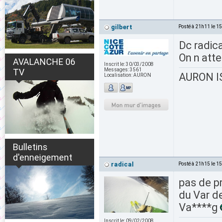
gilbert
Posté à 21h11 le 1
Dc radica
On n att
AVALANCHE 06
Inscrit le:
30/03/2008
TV
Messages:
3561
AURON IS
Localisation:
AURON
Bulletins
d'enneigement
radical
Posté à 21h15 le 1
pas de p
du Var d
Va****g
Inscrit le:
09/02/2008