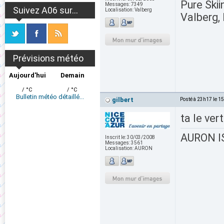
Pure Skii
Messages:
7349
Suivez A06 sur...
Localisation:
Valberg
Valberg, 
Prévisions météo
Aujourd'hui
Demain
/ °C
/ °C
Bulletin météo détaillé...
gilbert
Posté à 23h17 le 1
ta le ver
AURON IS
Inscrit le:
30/03/2008
Messages:
3561
Localisation:
AURON