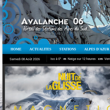
HOME
ACTUALITES
STATIONS
ALPES D'AZUR
Iso à 0° :
m
Neige sur 12 heures :
cm
Vent
Samedi 08 Août 2026
Nuit de la Glisse 2018
Aujourd'hui : T° Min :
Suivez en direct l'actualité des stations
°C
T° Max :
°C
|
Pr