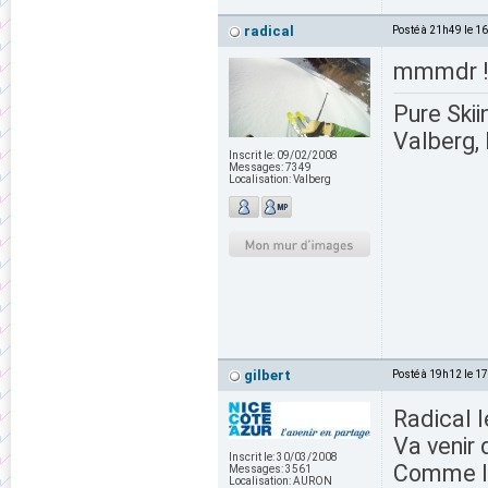
radical
Posté à 21h49 le 1
mmmdr 
Pure Skii
Valberg, 
Inscrit le:
09/02/2008
Messages:
7349
Localisation:
Valberg
gilbert
Posté à 19h12 le 1
Radical l
Va venir 
Inscrit le:
30/03/2008
Comme lui
Messages:
3561
Localisation:
AURON