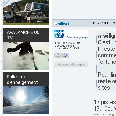
gilbert
Posté à 19h33 le 1
AVALANCHE 06
willg
TV
C'est u
Inscrit le:
30/03/2008
Messages:
3561
Il rest
Localisation:
AURON
commerc
fortune
Pour li
Bulletins
reste o
d'enneigement
sites !
17 pistes
17.10euro
pour une