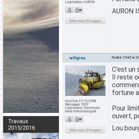
Localisation:
AURON
AURON IS
willgreo
Posté à 17h43 le 1
C'est un 
Il reste 
commercan
fortune a
Inscrit le:
21/12/2008
Messages:
2907
Pour limi
Localisation:
Transhume
entre Gréo et bourguet
ouvert, p
Travaux
Lou bour
2015/2016