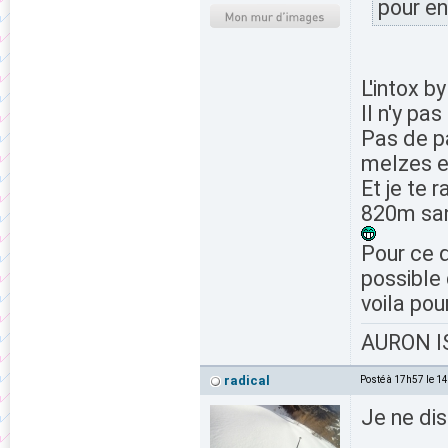
pour en
L'intox by
Il n'y pa
Pas de pa
melzes et
Et je te 
820m san
Pour ce q
possible 
voila pou
AURON IS
radical
Posté à 17h57 le 1
Je ne dis