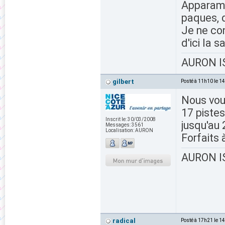
Apparame
paques, d
Je ne con
d'ici la s
AURON IS
gilbert
Posté à 11h10 le 1
Nous vou
17 pistes
Inscrit le:
30/03/2008
jusqu'au 2
Messages:
3561
Localisation:
AURON
Forfaits 
AURON IS
radical
Posté à 17h21 le 1