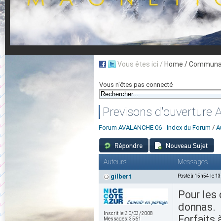
Vous êtes ici /
Home
/ Communau
Vous n'êtes pas connecté
Previsons d'ouverture
Forum AVALANCHE 06 - Index du Forum
/
A
Auteurs
Messages
gilbert
Posté à 15h54 le 1
Pour les 
donnas.
Inscrit le:
30/03/2008
Forfaits 
Messages:
3561