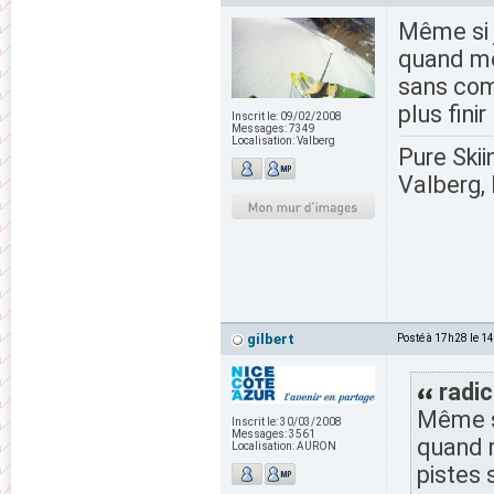
Même si j
quand mê
sans comp
plus fini
Inscrit le:
09/02/2008
Messages:
7349
Localisation:
Valberg
Pure Skii
Valberg, 
gilbert
Posté à 17h28 le 1
radic
Même si
Inscrit le:
30/03/2008
Messages:
3561
quand m
Localisation:
AURON
pistes 