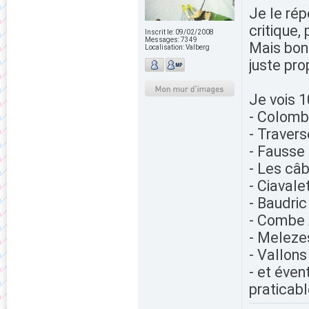
Je le rép
critique,
Inscrit le:
09/02/2008
Messages:
7349
Mais bon 
Localisation:
Valberg
juste pr
Je vois 1
- Colomb
- Traver
- Fausse
- Les câ
- Ciavale
- Baudric
- Combe 
- Meleze
- Vallons
- et éve
praticabl