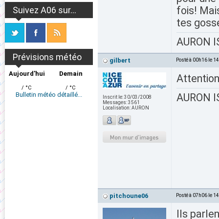
fois! Mai
Suivez A06 sur...
tes gosse
AURON IS
Prévisions météo
gilbert
Posté à 00h16 le 1
Aujourd'hui
Demain
Attentio
/ °C
/ °C
Bulletin météo détaillé...
AURON IS
Inscrit le:
30/03/2008
Messages:
3561
Localisation:
AURON
pitchoune06
Posté à 07h06 le 1
Ils parle