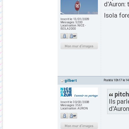
d'Auron: 
Isola for
Inscrit le:
13/01/2009
Messages:
5200
Localisation:
NICE -
ISOLA2000
gilbert
Posté à 10h17 le 1
pitch
Ils par
Inscrit le:
30/03/2008
Messages:
3561
d'Auron
Localisation:
AURON