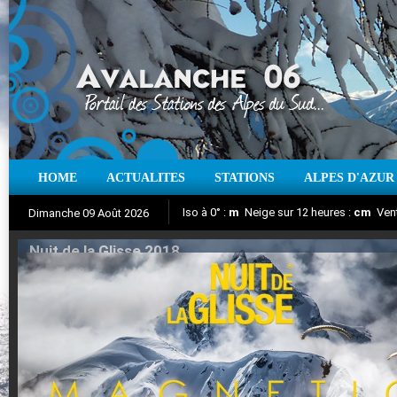
HOME
ACTUALITES
STATIONS
ALPES D'AZUR
Iso à 0° :
m
Neige sur 12 heures :
cm
Vent
Dimanche 09 Août 2026
Nuit de la Glisse 2018
Aujourd'hui : T° Min :
Suivez en direct l'actualité des stations
°C
T° Max :
°C
|
Pr