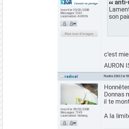
anti-
Lament
Inscrit le:
30/03/2008
Messages:
3561
son pai
Localisation:
AURON
c'est mieu
AURON IS
radical
Posté à 20h32 le 1
Honnêtem
Donnas mê
il te mon
Inscrit le:
09/02/2008
Messages:
7349
A la limi
Localisation:
Valberg