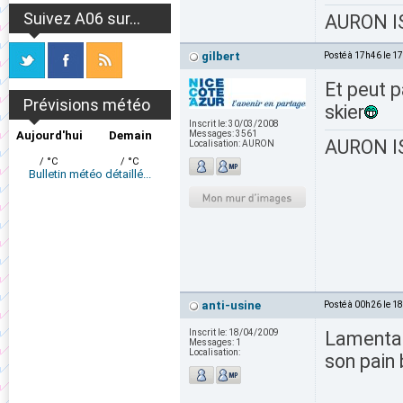
Suivez A06 sur...
AURON IS
gilbert
Posté à 17h46 le 1
Et peut p
Prévisions météo
skier
Inscrit le:
30/03/2008
Aujourd'hui
Demain
Messages:
3561
AURON IS
Localisation:
AURON
/ °C
/ °C
Bulletin météo détaillé...
anti-usine
Posté à 00h26 le 1
Inscrit le:
18/04/2009
Lamentab
Messages:
1
Localisation:
son pain 