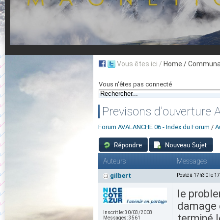
Vous êtes ici /
Home
/ Communau
Vous n'êtes pas connecté
Previsons d'ouverture
Forum AVALANCHE 06 - Index du Forum
/
A
Auteurs
Messages
gilbert
Posté à 17h30 le 1
le proble
damage et
Inscrit le:
30/03/2008
terminé l
Messages:
3561