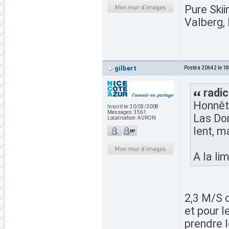
Pure Skii
Valberg, 
gilbert
Posté à 20h42 le 1
radic
Honnête
Inscrit le:
30/03/2008
Messages:
3561
Las Don
Localisation:
AURON
lent, m
A la li
2,3 M/S c
et pour l
prendre l