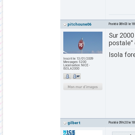
pitchoune06
Posté à 08h03 le 1
Sur 2000
postale" 
Isola for
Inscrit le:
13/01/2009
Messages:
5200
Localisation:
NICE -
ISOLA2000
gilbert
Posté à 09h20 le 1