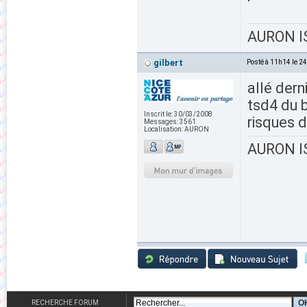
AURON IS
gilbert
Posté à 11h14 le 2
allé dern
tsd4 du b
Inscrit le:
30/03/2008
risques 
Messages:
3561
Localisation:
AURON
AURON IS
RECHERCHE FORUM