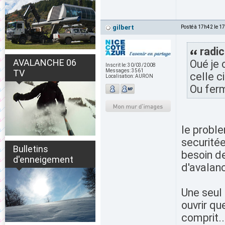
gilbert
Posté à 17h42 le 1
radic
AVALANCHE 06
Oué je 
Inscrit le:
30/03/2008
TV
Messages:
3561
celle ci
Localisation:
AURON
Ou ferm
le proble
securitée
Bulletins
besoin d
d'enneigement
d'avalanc
Une seul 
ouvrir qu
comprit..