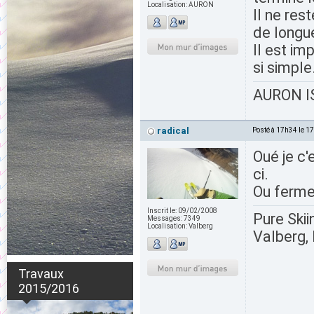
Localisation:
AURON
Il ne res
de longue
Il est im
si simple.
AURON IS
radical
Posté à 17h34 le 1
Oué je c'
ci.
Ou fermer
Inscrit le:
09/02/2008
Pure Skii
Messages:
7349
Localisation:
Valberg
Valberg, 
Travaux
2015/2016