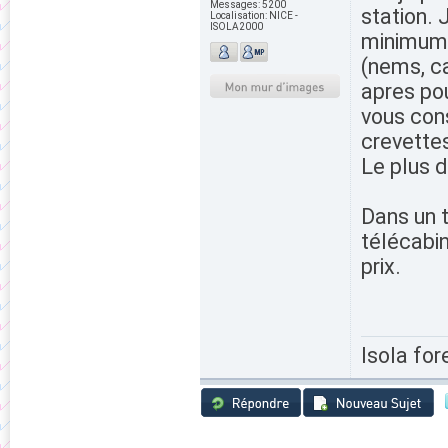
Messages:
5200
station.
Localisation:
NICE -
ISOLA2000
minimum) 
(nems, ca
apres pou
vous con
crevettes
Le plus d
Dans un t
télécabin
prix.
Isola for