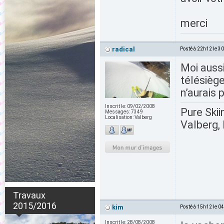
merci
radical
Posté à 22h12 le 3
Moi aussi
télésiège
n’aurais 
Inscrit le:
09/02/2008
Pure Skii
Messages:
7349
Localisation:
Valberg
Valberg, 
Travaux
2015/2016
kim
Posté à 15h12 le 0
Inscrit le:
28/08/2008