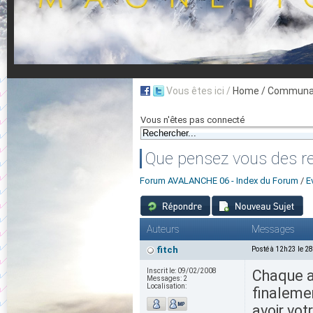
Vous êtes ici /
Home
/ Communau
Vous n'êtes pas connecté
Que pensez vous des re
Forum AVALANCHE 06 - Index du Forum
/
E
Auteurs
Messages
fitch
Posté à 12h23 le 2
Inscrit le:
09/02/2008
Chaque an
Messages:
2
Localisation:
finalemen
avoir vot