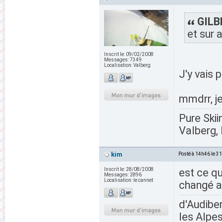
GILBE
et sur 
Inscrit le:
09/02/2008
Messages:
7349
Localisation:
Valberg
J'y vais 
mmdrr, j
Pure Skii
Valberg, 
kim
Posté à 14h46 le 3
Inscrit le:
28/08/2008
est ce qu
Messages:
2896
Localisation:
le cannet
changé a
d'Audiber
les Alpes