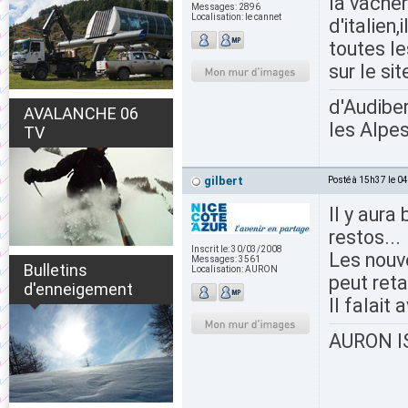
la vacher
Messages:
2896
Localisation:
le cannet
d'italien
toutes le
sur le sit
d'Audiber
AVALANCHE 06
les Alpes
TV
gilbert
Posté à 15h37 le 0
Il y aura
restos...
Inscrit le:
30/03/2008
Les nouve
Messages:
3561
Bulletins
Localisation:
AURON
peut reta
d'enneigement
Il falait
AURON IS