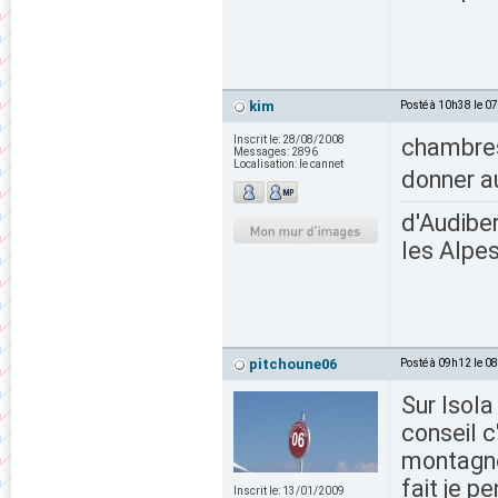
kim
Posté à 10h38 le 0
Inscrit le:
28/08/2008
chambres
Messages:
2896
Localisation:
le cannet
donner a
d'Audiber
les Alpes
pitchoune06
Posté à 09h12 le 0
Sur Isola
conseil c
montagne 
fait je p
Inscrit le:
13/01/2009