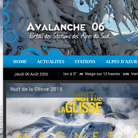
HOME
ACTUALITES
STATIONS
ALPES D'AZUR
Iso à 0° :
m
Neige sur 12 heures :
cm
Vent
Jeudi 06 Août 2026
Nuit de la Glisse 2018
Aujourd'hui : T° Min :
Suivez en direct l'actualité des stations
°C
T° Max :
°C
|
Pr