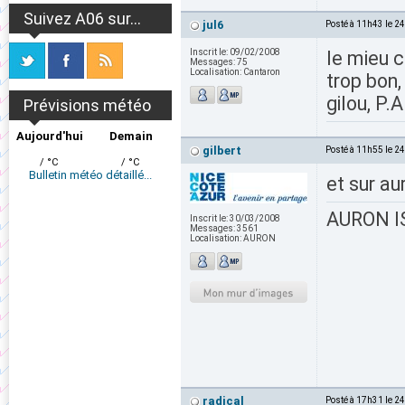
Suivez A06 sur...
jul6
Posté à 11h43 le 2
Inscrit le:
09/02/2008
le mieu c
Messages:
75
Localisation:
Cantaron
trop bon,
gilou, P.A
Prévisions météo
Aujourd'hui
Demain
gilbert
Posté à 11h55 le 2
/ °C
/ °C
Bulletin météo détaillé...
et sur au
AURON IS
Inscrit le:
30/03/2008
Messages:
3561
Localisation:
AURON
radical
Posté à 17h31 le 2