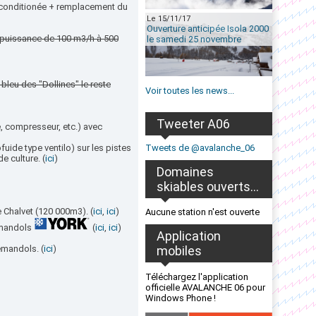
conditionée + remplacement du
Le 15/11/17
Ouverture anticipée Isola 2000
 puissance de 100 m3/h à 500
le samedi 25 novembre
leu des "Dollines" le reste
Voir toutes les news...
Tweeter A06
, compresseur, etc.) avec
uide type ventilo) sur les pistes
Tweets de @avalanche_06
e culture. (
ici
)
Domaines
skiables ouverts...
e Chalvet (120 000m3). (
ici
,
ici
)
Aucune station n'est ouverte
Demandols
(
ici
,
ici
)
Application
emandols. (
ici
)
mobiles
Téléchargez l'application
officielle AVALANCHE 06 pour
Windows Phone !