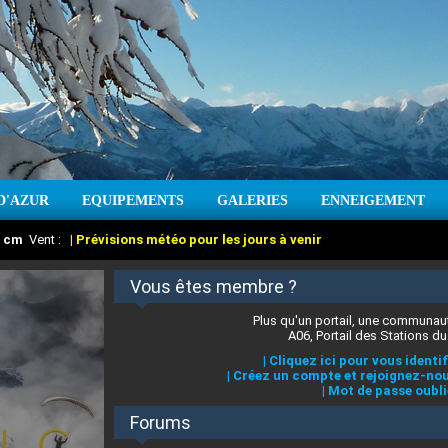
D'AZUR
EQUIPEMENTS
GALERIES
ENNEIGEMENT
:
cm
Vent :
|
Prévisions météo pour les jours à venir
Vous êtes membre ?
Plus qu'un portail, une communaut
A06, Portail des Stations du
|
Cliquez ici pour vous identif
|
Créez un compte et rejoignez-nou
|
Mot de passe oubli
Forums
 stations des Alpes-Maritimes
:
°C
|
Prévisions météo pour les jours à venir
|
Cliquez ici pour en savoir plus