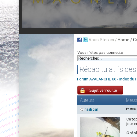
Vous êtes ici /
Home
/ C
Vous n'êtes pas connecté
Récapitulatifs de
Forum AVALANCHE 06 - Index du 
Auteurs
Mess
radical
Posté à
Ce top
jour e
Gréol