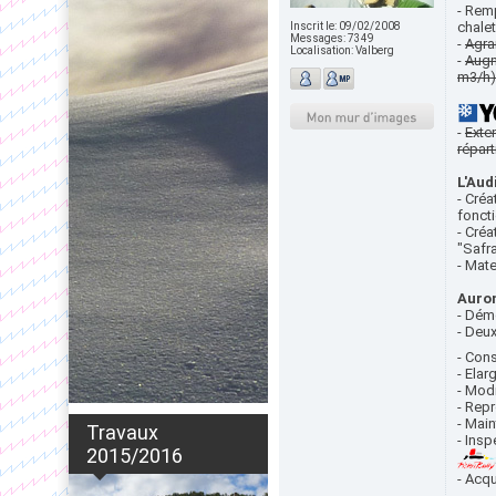
- Rem
chale
Inscrit le:
09/02/2008
Messages:
7349
-
Agra
Localisation:
Valberg
-
Augm
m3/h)
-
Exte
répart
L'Aud
- Cré
fonct
- Créa
"Safra
- Mat
Auro
- Dém
- Deux
- Con
- Elar
- Mod
- Repr
- Mai
Travaux
- Ins
2015/2016
- Acq