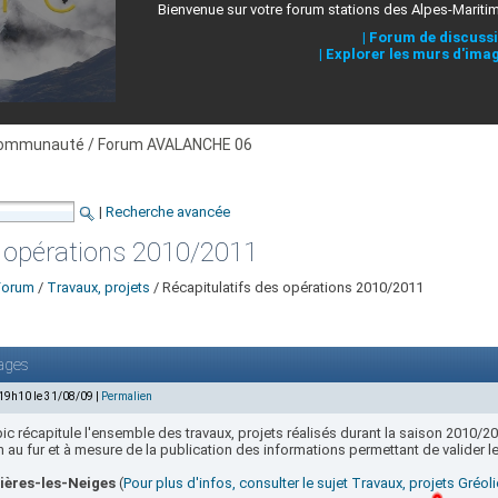
Bienvenue sur votre forum stations des Alpes-Mariti
|
Forum de discuss
|
Explorer les murs d'ima
ommunauté / Forum AVALANCHE 06
|
Recherche avancée
s opérations 2010/2011
Forum
/
Travaux, projets
/ Récapitulatifs des opérations 2010/2011
ages
 19h10 le 31/08/09 |
Permalien
ic récapitule l'ensemble des travaux, projets réalisés durant la saison 2010/20
n au fur et à mesure de la publication des informations permettant de valider le
ières-les-Neiges
(
Pour plus d'infos, consulter le sujet Travaux, projets Gréol