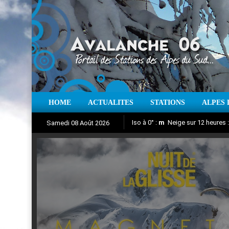
HOME
ACTUALITES
STATIONS
ALPES 
Iso à 0° :
m
Neige sur 12 heures 
Samedi 08 Août 2026
Nuit de la Glisse 2018
Aujourd'hui : T° Min :
Suivez en direct l'actualité des
°C
T° Max 