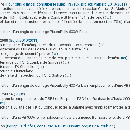
erg
(
Pour plus d'infos, consulter le sujet Travaux, projets Valberg 2010/2011
)
truction d'un nouveau téléski de liaison entre l'intersection Combe St Marie /
ssement des zones de départ et d'arrivée, construction d'un chalet de comman
ce du TK). TK débrayable de la Combe St Marie (431m de long) (
ici
)
lition et reconstruction des caisses à l'entrée de la station (secteur Tête).
(l'
uisition d'un engin de damage PistenBully 600W Polar
 2000
(
Sujet 2010/2011
)
xième phase d'aménagement du Snowpark / Boardercross (
ici
)
ortement du talu de la gare aval du TSD6 Valette (
ici
)
 de grillage de sécurité pierres (
ici
)
placement des canons à neige de type perche cassés la saison dernière (
ici
)
ntenance du TSF2 Lombarde (pinces) (
ici
)
tenance TK Chastillon (
ici
)
ection du funiculaire
de visite d'inspection du TSF2 Sistron (
ici
)
uisition d'un engin de damage Pistenbully 400 Park en remplacement d'une PB
olmiane
(
Sujet
)
de pour le remplacement du TSF3 du Pic par le TSD4 de Génisserie d'Isola 2000
ici
)
pection à 30 ans des TK du Conquet et de la Banane avec remplacement de la g
uisition d'une PB400W en remplacement de la dameuse Bombardier et de la P
ion
(
Pour plus d'infos, consulter le sujet Travaux, projets de Roubion
)