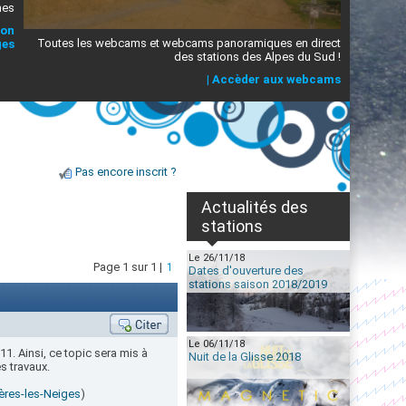
mes
ion
Toutes les webcams et webcams panoramiques en direct
ges
des stations des Alpes du Sud !
|
Accèder aux webcams
Pas encore inscrit ?
Actualités des
stations
Le 26/11/18
Page 1 sur 1 |
1
Dates d'ouverture des
stations saison 2018/2019
Le 06/11/18
11. Ainsi, ce topic sera mis à
Nuit de la Glisse 2018
s travaux.
ières-les-Neiges
)