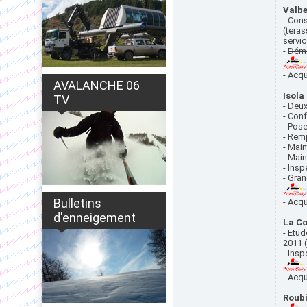
Valb
- Cons
(tera
servi
-
Démo
- Acq
AVALANCHE 06
Isola
TV
- Deu
- Conf
- Pose
- Rem
- Mai
- Main
- Insp
- Gran
Bulletins
- Acq
d'enneigement
La C
- Etu
2011 (
- Ins
- Acq
Roub