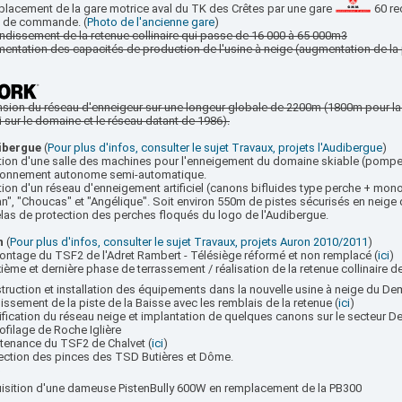
placement de la gare motrice aval du TK des Crêtes par une gare
60 re
t de commande. (
Photo de l'ancienne gare
)
ndissement de la retenue collinaire qui passe de 16 000 à 65 000m3
entation des capacités de production de l'usine à neige (augmentation de la
nsion du réseau d'enneigeur sur une longeur globale de 2200m (1800m pour la b
i sur le domaine et le réseau datant de 1986).
ibergue
(
Pour plus d'infos, consulter le sujet Travaux, projets l'Audibergue
)
ation d'une salle des machines pour l'enneigement du domaine skiable (pompe
ionnement autonome semi-automatique.
tion d'un réseau d'enneigement artificiel (canons bifluides type perche + monof
n", "Choucas" et "Angélique". Soit environ 550m de pistes sécurisés en neige d
elas de protection des perches floqués du logo de l'Audibergue.
n
(
Pour plus d'infos, consulter le sujet Travaux, projets Auron 2010/2011
)
ontage du TSF2 de l'Adret Rambert - Télésiège réformé et non remplacé (
ici
)
ième et dernière phase de terrassement / réalisation de la retenue collinaire d
struction et installation des équipements dans la nouvelle usine à neige du 
gissement de la piste de la Baisse avec les remblais de la retenue (
ici
)
ification du réseau neige et implantation de quelques canons sur le secteur D
ofilage de Roche Iglière
ntenance du TSF2 de Chalvet (
ici
)
pection des pinces des TSD Butières et Dôme.
uisition d'une dameuse PistenBully 600W en remplacement de la PB300