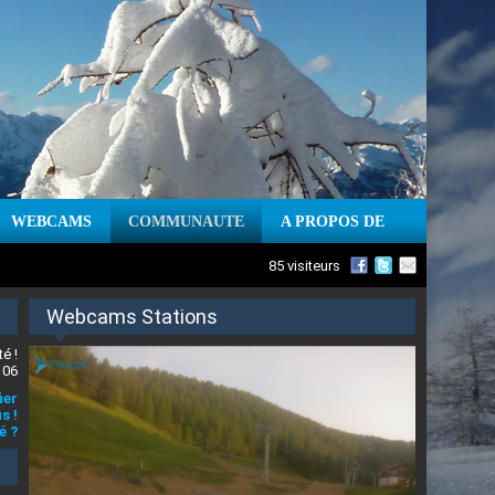
WEBCAMS
COMMUNAUTE
A PROPOS DE
85 visiteurs
Webcams Stations
é !
 06
ier
s !
é ?