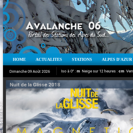
HOME
ACTUALITES
STATIONS
ALPES D'AZUR
Iso à 0° :
m
Neige sur 12 heures :
cm
Vent
Dimanche 09 Août 2026
Nuit de la Glisse 2018
Aujourd'hui : T° Min :
Suivez en direct l'actualité des stations
°C
T° Max :
°C
|
Pr