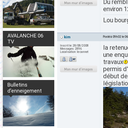
Du rembla
environ 1
Lou bour
AVALANCHE 06
kim
Posté à 09h02 le 0
TV
Inscrit le:
28/08/2008
la retenu
Messages:
2896
Localisation:
le cannet
une enqu
travaux
permis d'
début de
législati
Bulletins
d'enneigement