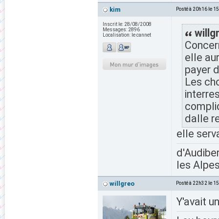
kim
Posté à 20h16 le 1
Inscrit le:
28/08/2008
Messages:
2896
willg
Localisation:
le cannet
Concern
elle au
payer d
Les cho
interre
compliq
dalle r
elle serv
d'Audiber
les Alpes
willgreo
Posté à 22h32 le 1
Y'avait u