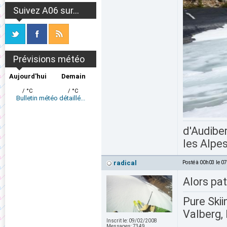
Suivez A06 sur...
Prévisions météo
Aujourd'hui
Demain
/ °C
/ °C
Bulletin météo détaillé...
d'Audiber
les Alpes
radical
Posté à 00h03 le 0
Alors pat
Pure Skii
Valberg, 
Inscrit le:
09/02/2008
Messages:
7349