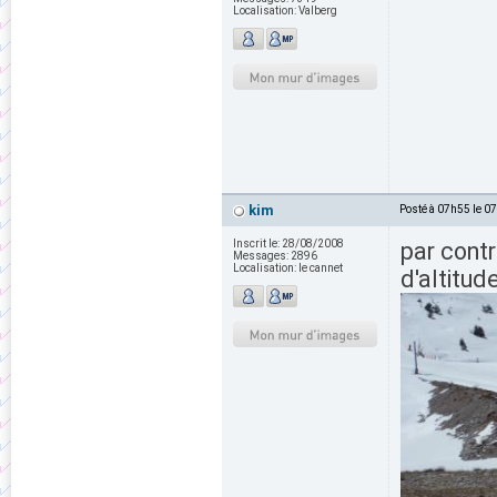
Localisation:
Valberg
kim
Posté à 07h55 le 0
Inscrit le:
28/08/2008
par contr
Messages:
2896
Localisation:
le cannet
d'altitud