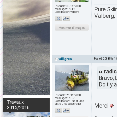
Inscrit le:
09/02/2008
Pure Skii
Messages:
7349
Localisation:
Valberg
Valberg, 
willgreo
Posté à 20h15 le 1
radic
Bravo, 
Doit y 
Inscrit le:
21/12/2008
Messages:
2907
Travaux
Localisation:
Transhume
entre Gréo et bourguet
Merci
2015/2016