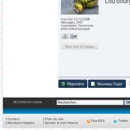
Lou bour
Inscrit le:
21/12/2008
Messages:
2907
Localisation:
Transhume
entre Gréo et bourguet
RECHERCHE FORUM
|
Contact
|
Plan du site
Flux RSS
Twitter
|
Mentions légales
|
Ajouter à mes favoris