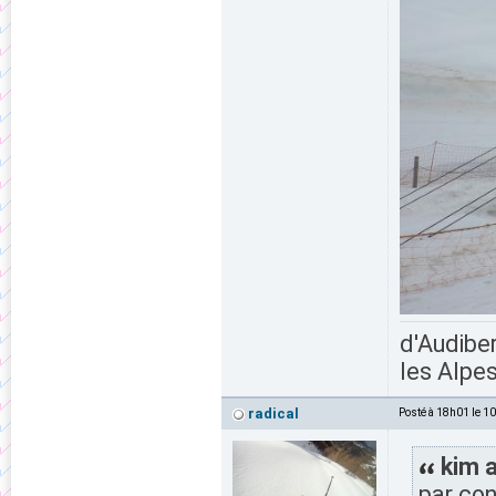
d'Audiber
les Alpes
radical
Posté à 18h01 le 1
kim a
par con