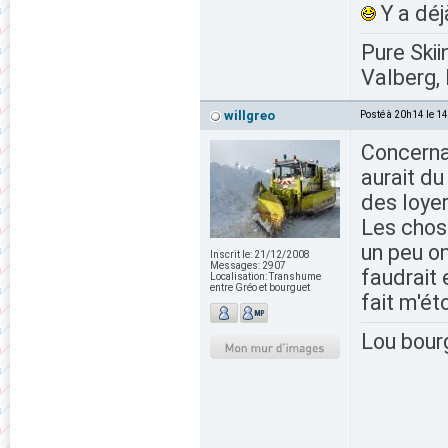
Y a déj
Pure Skii
Valberg, 
willgreo
Posté à 20h14 le 1
Concernan
aurait du
des loyer
Les chose
un peu on
Inscrit le:
21/12/2008
Messages:
2907
faudrait 
Localisation:
Transhume
entre Gréo et bourguet
fait m'ét
Lou bour