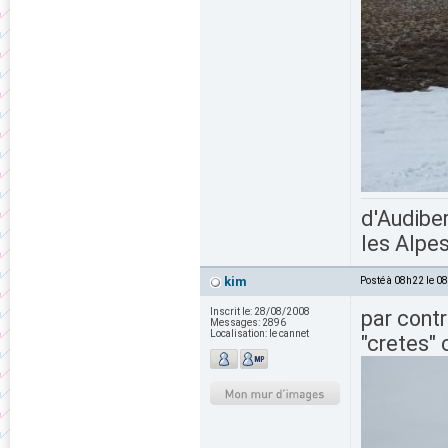
d'Audiber
les Alpes
kim
Posté à 08h22 le 0
Inscrit le:
28/08/2008
par cont
Messages:
2896
Localisation:
le cannet
"cretes" 