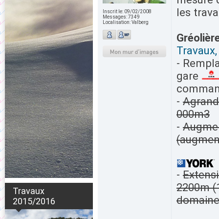
les trava
Inscrit le:
09/02/2008
Messages:
7349
Localisation:
Valberg
Gréolièr
Travaux,
- Rempla
gare
command
-
Agrandi
000m3
-
Augment
(augment
-
Extensi
2200m (1
Travaux
domaine 
2015/2016