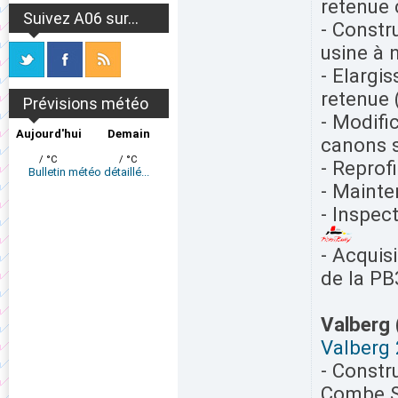
retenue 
Suivez A06 sur...
- Constr
usine à
- Elargi
retenue 
Prévisions météo
- Modifi
Aujourd'hui
Demain
canons s
/ °C
/ °C
- Reprof
Bulletin météo détaillé...
- Mainte
- Inspec
- Acquis
de la PB
Valberg
Valberg
- Constr
Combe St