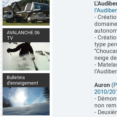
L'Audibe
l'Audibe
- Créati
domaine 
autonom
AVALANCHE 06
- Créati
TV
type per
"Choucas
neige de 
- Matela
l'Audibe
Bulletins
d'enneigement
Auron
(
P
2010/20
- Démont
non rem
- Deuxiè