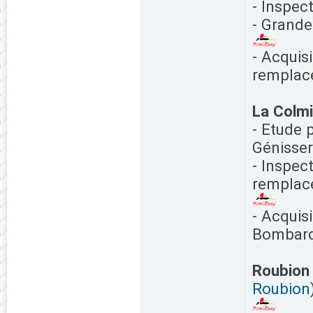
- Inspec
- Grande
- Acquis
remplac
La Colm
- Etude 
Génisser
- Inspec
remplace
- Acqui
Bombard
Roubion
Roubion