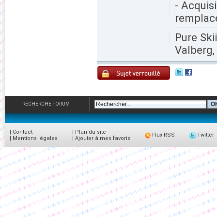
- Acquis
remplac
Pure Ski
Valberg,
RECHERCHE FORUM
|
Contact
|
Plan du site
Flux RSS
Twitter
|
Mentions légales
|
Ajouter à mes favoris