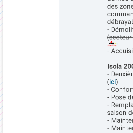
des zone
commande
débrayab
-
Démolit
(secteur
- Acquis
Isola 20
- Deuxi
(
ici
)
- Confor
- Pose de
- Rempla
saison d
- Mainte
- Mainte