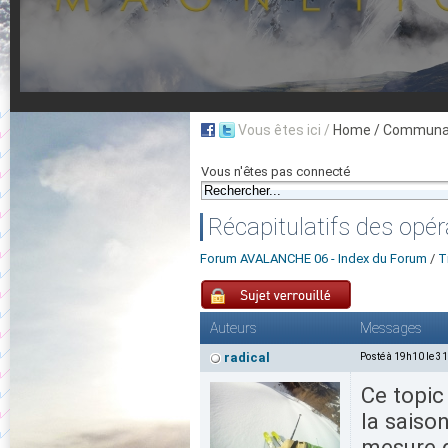
Vous êtes ici /
Home
/ Communau
Vous n'êtes pas connecté
Récapitulatifs des opé
Forum AVALANCHE 06 - Index du Forum
/
T
Auteurs
Messages
radical
Posté à 19h10 le 3
Ce topic
la saison
mesure d