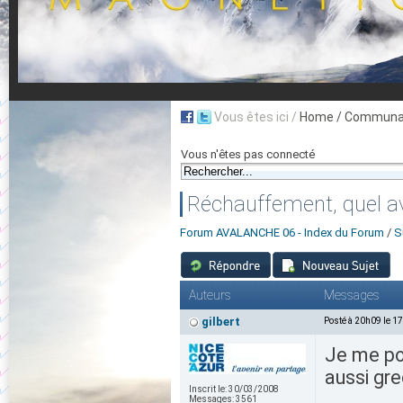
Vous êtes ici /
Home
/ Communau
Vous n'êtes pas connecté
Réchauffement, quel av
Forum AVALANCHE 06 - Index du Forum
/
S
Auteurs
Messages
gilbert
Posté à 20h09 le 1
Je me pos
aussi gre
Inscrit le:
30/03/2008
Messages:
3561