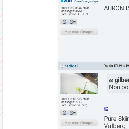
AURON IS
Inscrit le:
30/03/2008
Messages:
3561
Localisation:
AURON
radical
Posté à 17h39 le 1
gilbe
Non pour
Inscrit le:
09/02/2008
Messages:
7349
Localisation:
Valberg
Pure Skii
Valberg, 