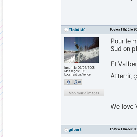
Flo06140
Posté à 11h32 le 2
Pour le m
Sud on p
Et Valber
Inscrit le:
09/02/2008
Messages:
195
Atterrir, 
Localisation:
Vence
We love V
gilbert
Posté à 11h46 le 2