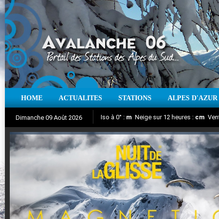
HOME
ACTUALITES
STATIONS
ALPES D'AZUR
Iso à 0° :
m
Neige sur 12 heures :
cm
Vent
Dimanche 09 Août 2026
Nuit de la Glisse 2018
Aujourd'hui : T° Min :
Suivez en direct l'actualité des stations
°C
T° Max :
°C
|
Pr