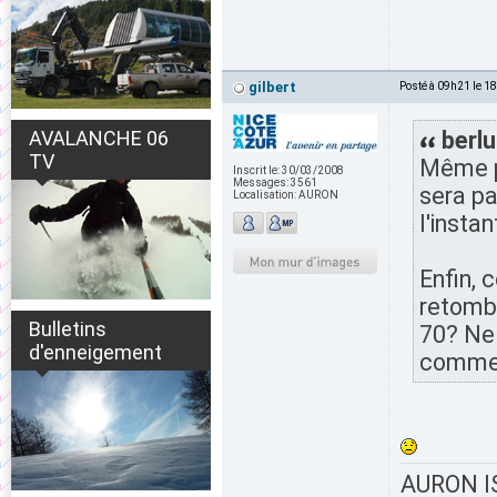
gilbert
Posté à 09h21 le 1
AVALANCHE 06
berlu
TV
Même po
Inscrit le:
30/03/2008
Messages:
3561
sera pa
Localisation:
AURON
l'instan
Enfin, 
retomb
Bulletins
70? Ne 
d'enneigement
comme 
AURON IS