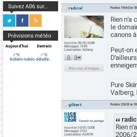
Suivez A06 sur...
radical
Posté à 19h40 le 1
Rien n’a
le domai
canons à 
Prévisions météo
Inscrit le:
09/02/2008
Aujourd'hui
Demain
Messages:
7349
Peut-on e
Localisation:
Valberg
/ °C
/ °C
D'ailleur
Bulletin météo détaillé...
enneigem
Pure Skii
Valberg, 
gilbert
Posté à 20h05 le 1
radic
Rien n’
Inscrit le:
30/03/2008
Messages:
3561
2006/20
Localisation:
AURON