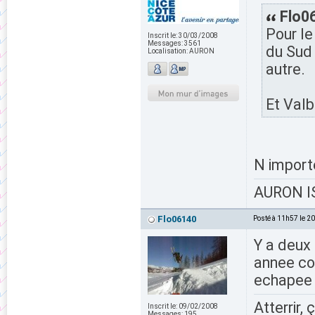
Flo06
Pour le
Inscrit le:
30/03/2008
Messages:
3561
du Sud 
Localisation:
AURON
autre.
Et Valb
N import
AURON IS
Flo06140
Posté à 11h57 le 2
Y a deux
annee co
echapee 
Atterrir, 
Inscrit le:
09/02/2008
Messages:
195