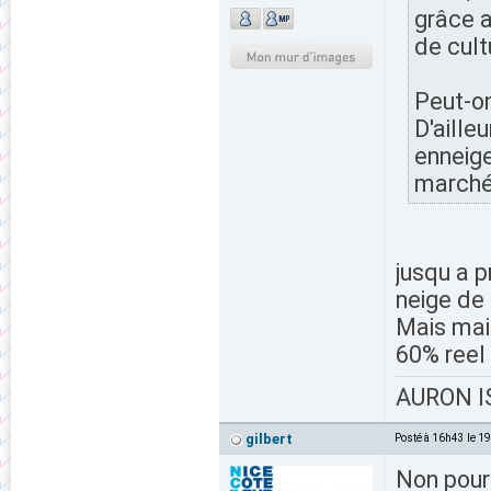
grâce a
de cult
Peut-on
D'aille
enneig
marché
jusqu a p
neige de 
Mais mai
60% reel
AURON IS
gilbert
Posté à 16h43 le 1
Non pour 