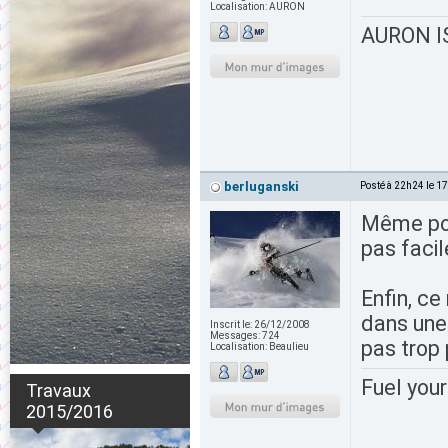
Localisation:
AURON
AURON IS
berluganski
Posté à 22h24 le 1
Même pou
pas facil
Enfin, ce
dans une
Inscrit le:
26/12/2008
Messages:
724
pas trop
Localisation:
Beaulieu
Fuel your
Travaux
2015/2016