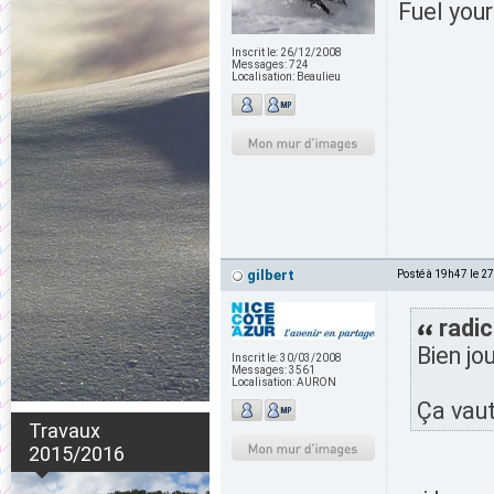
Fuel your
Inscrit le:
26/12/2008
Messages:
724
Localisation:
Beaulieu
gilbert
Posté à 19h47 le 2
radic
Bien jo
Inscrit le:
30/03/2008
Messages:
3561
Localisation:
AURON
Ça vau
Travaux
2015/2016