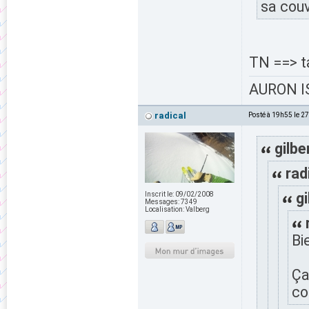
sa couv
TN ==> t
AURON IS
radical
Posté à 19h55 le 2
gilbe
rad
gi
Inscrit le:
09/02/2008
Messages:
7349
Localisation:
Valberg
Bi
Ça
co