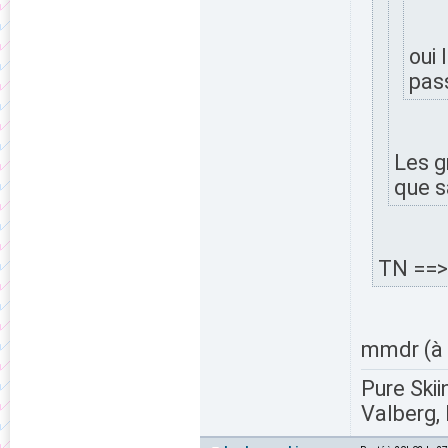
oui
pass
Les g
que s
TN ==> 
mmdr (à 
Pure Skii
Valberg, 