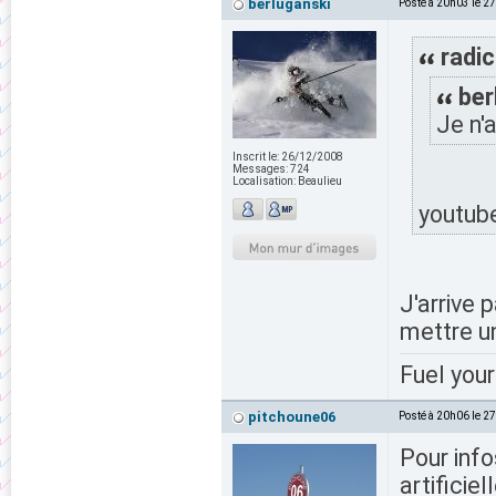
berluganski
Posté à 20h03 le 2
radic
ber
Je n'a
Inscrit le:
26/12/2008
Messages:
724
Localisation:
Beaulieu
youtub
J'arrive 
mettre u
Fuel your
pitchoune06
Posté à 20h06 le 2
Pour info
artificie