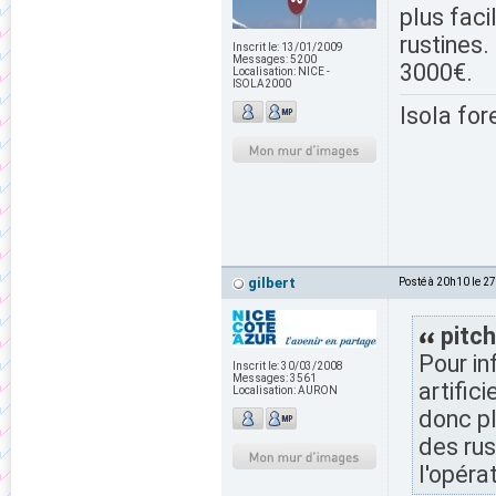
plus faci
rustines.
Inscrit le:
13/01/2009
Messages:
5200
3000€.
Localisation:
NICE -
ISOLA2000
Isola for
gilbert
Posté à 20h10 le 2
pitch
Pour in
Inscrit le:
30/03/2008
Messages:
3561
artific
Localisation:
AURON
donc pl
des rus
l'opéra