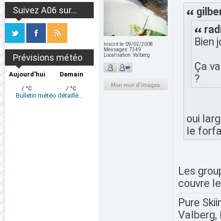
Suivez A06 sur...
gilbe
rad
Bien j
Inscrit le:
09/02/2008
Messages:
7349
Prévisions météo
Localisation:
Valberg
Ça va
Aujourd'hui
Demain
?
/ °C
/ °C
Bulletin météo détaillé...
oui lar
le forfa
Les group
couvre le
Pure Skii
Valberg, 