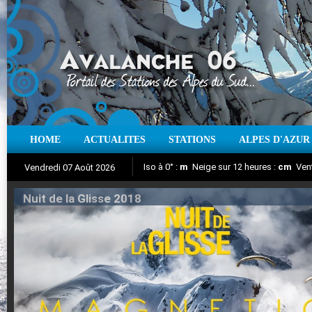
HOME
ACTUALITES
STATIONS
ALPES D'AZUR
Iso à 0° :
m
Neige sur 12 heures :
cm
Vent
Vendredi 07 Août 2026
Nuit de la Glisse 2018
Aujourd'hui : T° Min :
Suivez en direct l'actualité des stations
°C
T° Max :
°C
|
Pr