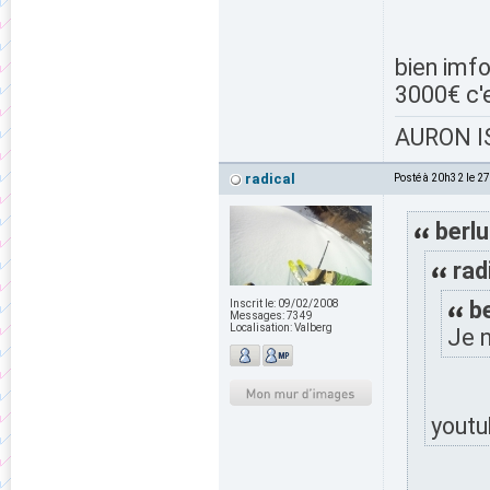
bien imf
3000€ c'e
AURON IS
radical
Posté à 20h32 le 2
berlu
rad
be
Inscrit le:
09/02/2008
Messages:
7349
Localisation:
Valberg
Je n
youtu