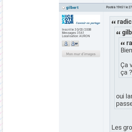
gilbert
Posté à 19h51 le 2
radic
Inscrit le:
30/03/2008
gilb
Messages:
3561
Localisation:
AURON
ra
Bien
Ça 
ça 
oui l
passe 
Les gro