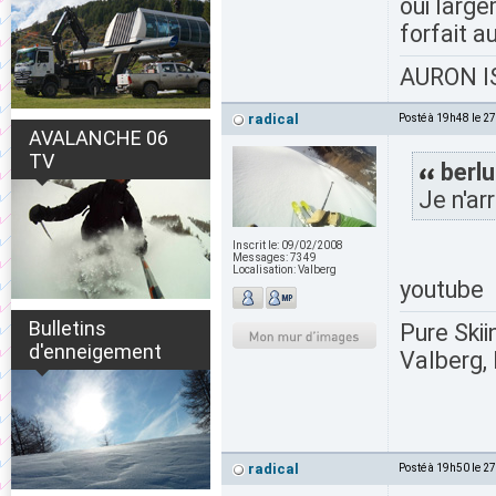
oui larg
forfait a
AURON IS
radical
Posté à 19h48 le 2
AVALANCHE 06
TV
berlu
Je n'arr
Inscrit le:
09/02/2008
Messages:
7349
Localisation:
Valberg
youtube
Bulletins
Pure Skii
d'enneigement
Valberg, 
radical
Posté à 19h50 le 2