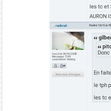
les tc et
AURON IS
radical
Posté à 12h15 le 1
gilbe
pit
Donc 
Inscrit le:
09/02/2008
Messages:
7349
Localisation:
Valberg
En faite
le tph 
les tc 