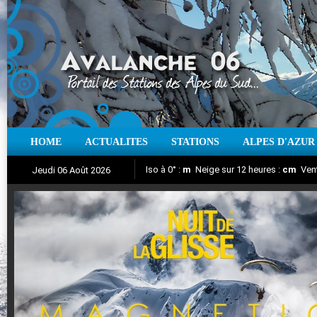
HOME
ACTUALITES
STATIONS
ALPES D'AZUR
Iso à 0° :
m
Neige sur 12 heures :
cm
Vent
Jeudi 06 Août 2026
Nuit de la Glisse 2018
Aujourd'hui : T° Min :
Suivez en direct l'actualité des stations
°C
T° Max :
°C
|
Pr