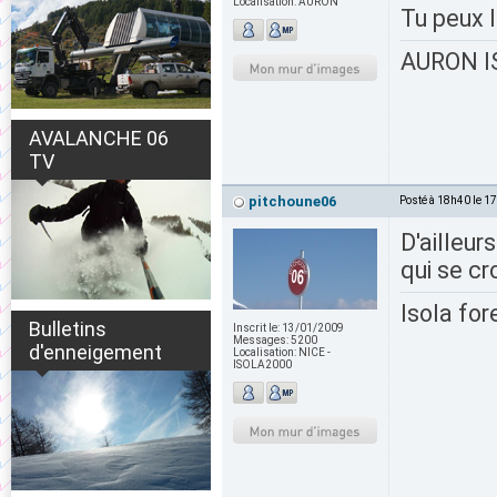
Localisation:
AURON
Tu peux l
AURON IS
AVALANCHE 06
TV
pitchoune06
Posté à 18h40 le 1
D'ailleur
qui se cr
Isola for
Bulletins
Inscrit le:
13/01/2009
Messages:
5200
d'enneigement
Localisation:
NICE -
ISOLA2000