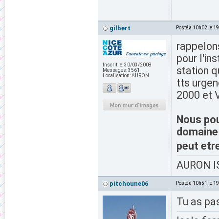
gilbert
Posté à 10h02 le 1
rappelon
pour l'in
Inscrit le:
30/03/2008
station q
Messages:
3561
Localisation:
AURON
tts urgen
2000 et V
Nous pou
domaine 
peut et
AURON IS
pitchoune06
Posté à 10h51 le 1
Tu as pa