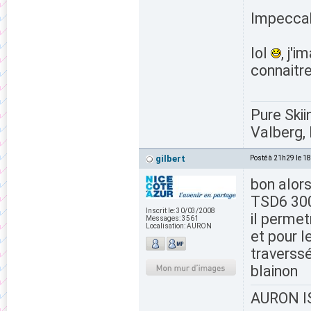
Impeccab
lol
, j'
connaitre
Pure Skii
Valberg, 
gilbert
Posté à 21h29 le 1
bon alors
TSD6 30
Inscrit le:
30/03/2008
il permet
Messages:
3561
Localisation:
AURON
et pour l
traverssé
blainon
AURON IS