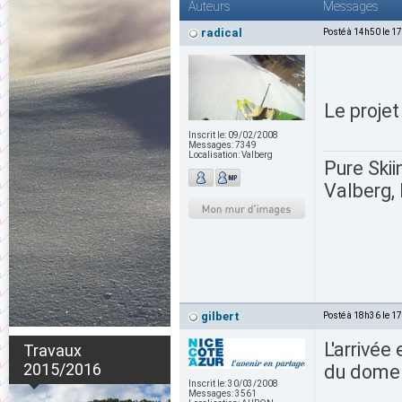
Auteurs
Messages
radical
Posté à 14h50 le 1
Le proje
Inscrit le:
09/02/2008
Messages:
7349
Localisation:
Valberg
Pure Skii
Valberg, 
gilbert
Posté à 18h36 le 1
L'arrivée
Travaux
2015/2016
du dome
Inscrit le:
30/03/2008
Messages:
3561