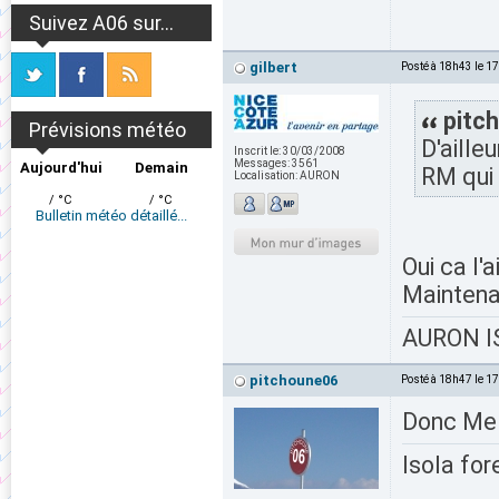
Suivez A06 sur...
gilbert
Posté à 18h43 le 1
pitch
Prévisions météo
D'ailleu
Inscrit le:
30/03/2008
Messages:
3561
Aujourd'hui
Demain
RM qui 
Localisation:
AURON
/ °C
/ °C
Bulletin météo détaillé...
Oui ca l'
Maintenan
AURON IS
pitchoune06
Posté à 18h47 le 1
Donc Mel
Isola for