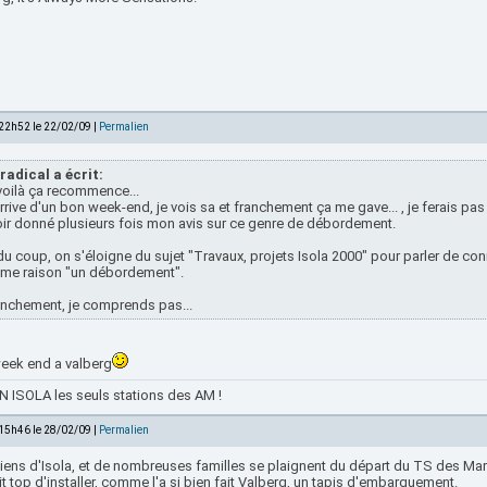
 22h52 le 22/02/09 |
Permalien
radical a écrit:
voilà ça recommence...
rrive d'un bon week-end, je vois sa et franchement ça me gave... , je ferais p
ir donné plusieurs fois mon avis sur ce genre de débordement.
du coup, on s'éloigne du sujet "Travaux, projets Isola 2000" pour parler de conn
me raison "un débordement".
nchement, je comprends pas...
eek end a valberg
 ISOLA les seuls stations des AM !
 15h46 le 28/02/09 |
Permalien
viens d'Isola, et de nombreuses familles se plaignent du départ du TS des Ma
ait top d'installer, comme l'a si bien fait Valberg, un tapis d'embarquement.