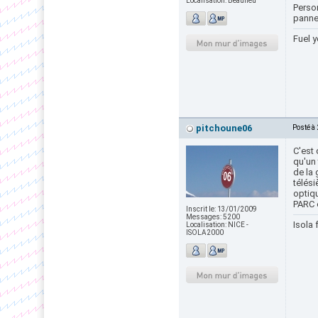
Localisation:
Beaulieu
Perso
panne.
Fuel y
pitchoune06
Posté à
C'est 
qu'un 
de la
télési
optiqu
PARC 
Inscrit le:
13/01/2009
Messages:
5200
Isola 
Localisation:
NICE -
ISOLA2000