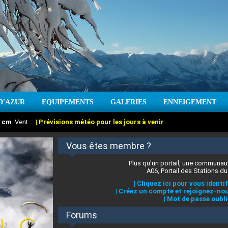
D'AZUR
EQUIPEMENTS
GALERIES
ENNEIGEMENT
:
cm
Vent :
|
Prévisions météo pour les jours à venir
Vous êtes membre ?
Plus qu'un portail, une communaut
A06, Portail des Stations du
|
Cliquez ici pour vous identif
|
Créez un compte et rejoignez-nou
|
Mot de passe oubli
Forums
 stations des Alpes-Maritimes
:
°C
|
Prévisions météo pour les jours à venir
|
Cliquez ici pour en savoir plus