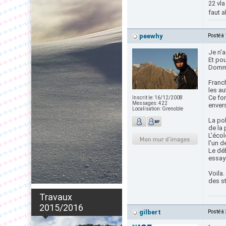
22 vl
faut 
peewhy
Posté à
Je n'a
Et pou
Domma
Franch
les au
Ce for
Inscrit le:
16/12/2008
Messages:
422
enver
Localisation:
Grenoble
La pol
de la 
L'éco
l'un 
Le déb
essaye
Voila.
des st
Travaux
2015/2016
gilbert
Posté à