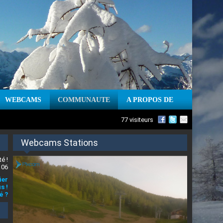
WEBCAMS
COMMUNAUTE
A PROPOS DE
77 visiteurs
Webcams Stations
é !
 06
ier
s !
é ?