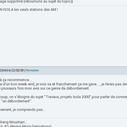
age supprimé (retournons au sujet du topic)]
 ISOLA les seuls stations des AM !
 22h46 le 22/02/09 |
Permalien
ilà ça recommence...
ve d'un bon week-end, je vois sa et franchement ça me gave... , je ferais pas 
 plusieurs fois mon avis sur ce genre de débordement.
coup, on s'éloigne du sujet "Travaux, projets Isola 2000" pour parler de conne
n "un débordement".
hement, je comprends pas...
kiing Mountain...
rg, It's Always More Sensations!