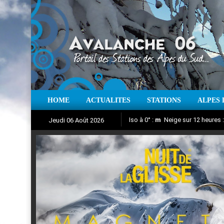
HOME
ACTUALITES
STATIONS
ALPES 
Iso à 0° :
m
Neige sur 12 heures 
Jeudi 06 Août 2026
Nuit de la Glisse 2018
Aujourd'hui : T° Min :
Suivez en direct l'actualité des
°C
T° Max 