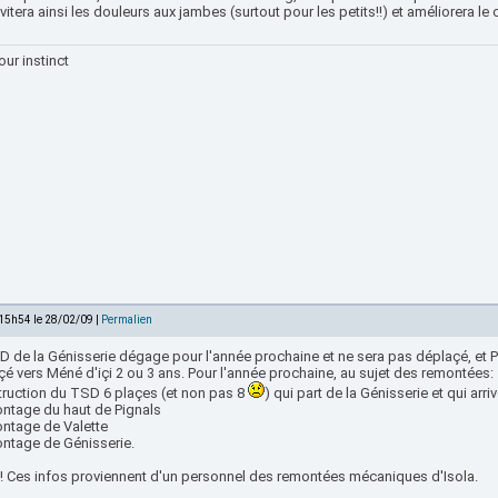
vitera ainsi les douleurs aux jambes (surtout pour les petits!!) et améliorera le 
our instinct
 15h54 le 28/02/09 |
Permalien
D de la Génisserie dégage pour l'année prochaine et ne sera pas déplaçé, et 
é vers Méné d'içi 2 ou 3 ans. Pour l'année prochaine, au sujet des remontées:
truction du TSD 6 plaçes (et non pas 8
) qui part de la Génisserie et qui arr
ntage du haut de Pignals
ntage de Valette
ntage de Génisserie.
!!! Ces infos proviennent d'un personnel des remontées mécaniques d'Isola.