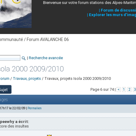
Bienvenue sur votre forum stations des Alpes-Mariti
|
Forum de discuss
|
Explorer les murs d'ima
ommunauté / Forum AVALANCHE 06
|
Recherche avancée
Isola 2000 2009/2010
Forum
/
Travaux, projets
/ Travaux, projets Isola 2000 2009/2010
Page 6 sur 74 |
<
1
2
3
ages
 17h17 le 22/02/09 |
Permalien
peewhy a écrit:
ore des insultes