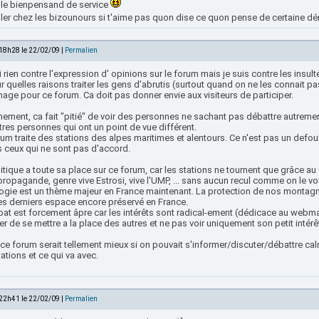
a le bienpensand de service
aller chez les bizounours si t'aime pas quon dise ce quon pense de certaine d
 18h28 le 22/02/09 |
Permalien
i rien contre l'expression d' opinions sur le forum mais je suis contre les insul
r quelles raisons traiter les gens d'abrutis (surtout quand on ne les connait pa
ge pour ce forum. Ca doit pas donner envie aux visiteurs de participer.
ement, ca fait "pitié" de voir des personnes ne sachant pas débattre autrement
tres personnes qui ont un point de vue différent.
um traite des stations des alpes maritimes et alentours. Ce n'est pas un defou
s ceux qui ne sont pas d'accord.
itique a toute sa place sur ce forum, car les stations ne tournent que grâce a
propagande, genre vive Estrosi, vive l'UMP, ... sans aucun recul comme on le voit
logie est un thème majeur en France maintenant. La protection de nos montagne
des derniers espace encore préservé en France.
at est forcement âpre car les intérêts sont radical-ement (dédicace au webmas
r de se mettre a la place des autres et ne pas voir uniquement son petit intérê
 ce forum serait tellement mieux si on pouvait s'informer/discuter/débattre c
ations et ce qui va avec.
 22h41 le 22/02/09 |
Permalien