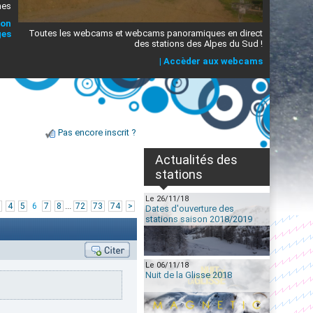
mes
ion
Toutes les webcams et webcams panoramiques en direct
ges
des stations des Alpes du Sud !
|
Accèder aux webcams
Pas encore inscrit ?
Actualités des
stations
Le 26/11/18
...
4
5
6
7
8
72
73
74
>
Dates d'ouverture des
stations saison 2018/2019
Le 06/11/18
Nuit de la Glisse 2018