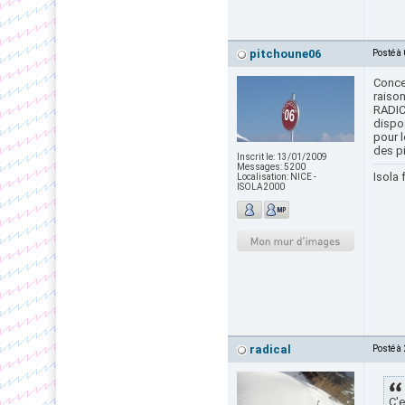
pitchoune06
Posté à
Concer
raison
RADICA
dispo
pour l
des pi
Inscrit le:
13/01/2009
Messages:
5200
Isola 
Localisation:
NICE -
ISOLA2000
radical
Posté à
C'e