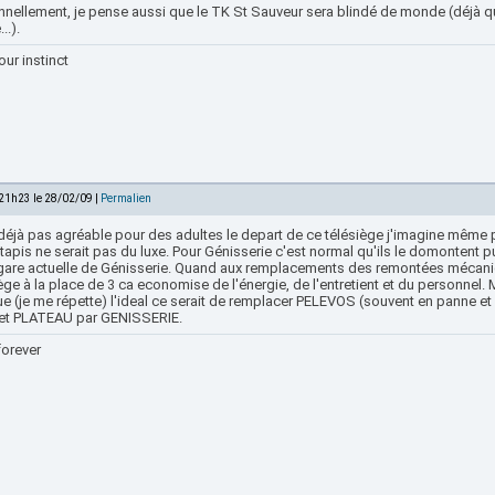
nnellement, je pense aussi que le TK St Sauveur sera blindé de monde (déjà qu
..).
our instinct
 21h23 le 28/02/09 |
Permalien
déjà pas agréable pour des adultes le depart de ce télésiège j'imagine même p
tapis ne serait pas du luxe. Pour Génisserie c'est normal qu'ils le domontent p
 gare actuelle de Génisserie. Quand aux remplacements des remontées mécaniqu
ège à la place de 3 ca economise de l'énergie, de l'entretient et du personnel. 
e (je me répette) l'ideal ce serait de remplacer PELEVOS (souvent en panne et q
et PLATEAU par GENISSERIE.
forever