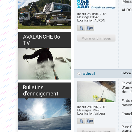
[Mess
AURON
Inscrit le:
30/03/2008
Messages:
3561
Localisation:
AURON
AVALANCHE 06
TV
radical
Posté à
Et vo
Bulletins
J'arri
donné
d'enneigement
Et du 
raiso
Inscrit le:
09/02/2008
Messages:
7349
Franc
Localisation:
Valberg
Pure S
Valbe