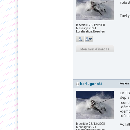
Cela é
Fuel y
Inscrit le:
26/12/2008
Messages:
724
Localisation:
Beaulieu
berluganski
Posté à
Le TS
déplaç
-cons
-démo
-démo
-démo
Inscrit le:
26/12/2008
Voila
Messages:
724