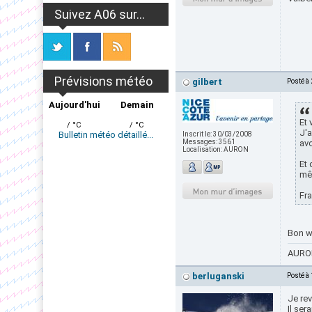
Suivez A06 sur...
Prévisions météo
gilbert
Posté à
Aujourd'hui
Demain
Et 
/ °C
/ °C
J'a
Bulletin météo détaillé...
Inscrit le:
30/03/2008
Messages:
3561
avo
Localisation:
AURON
Et 
mê
Fra
Bon w
AURON
berluganski
Posté à
Je re
Il ser