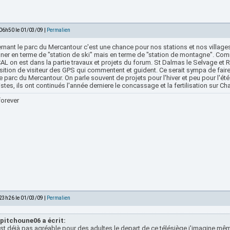
 06h50 le 01/03/09 |
Permalien
nant le parc du Mercantour c'est une chance pour nos stations et nos villages.
ner en terme de "station de ski" mais en terme de "station de montagne". Comm
L on est dans la partie travaux et projets du forum. St Dalmas le Selvage et Ro
sition de visiteur des GPS qui commentent et guident. Ce serait sympa de fair
e parc du Mercantour. On parle souvent de projets pour l'hiver et peu pour l'
stes, ils ont continués l'année derniere le concassage et la fertilisation sur 
forever
 23h26 le 01/03/09 |
Permalien
pitchoune06 a écrit:
st déjà pas agréable pour des adultes le depart de ce télésiège j'imagine mêm