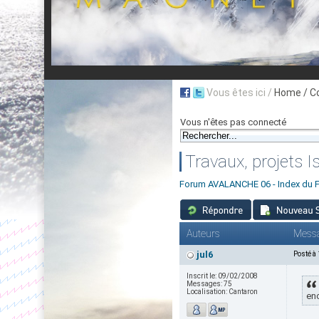
Vous êtes ici /
Home
/ C
Vous n'êtes pas connecté
Travaux, projets 
Forum AVALANCHE 06 - Index du 
Auteurs
Mess
jul6
Posté à
Inscrit le:
09/02/2008
Messages:
75
Localisation:
Cantaron
enc