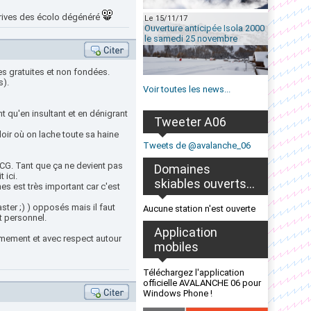
érives des écolo dégénéré
Le 15/11/17
Ouverture anticipée Isola 2000
le samedi 25 novembre
tes gratuites et non fondées.
s).
Voir toutes les news...
 qu'en insultant et en dénigrant
Tweeter A06
loir où on lache toute sa haine
Tweets de @avalanche_06
u CG. Tant que ça ne devient pas
Domaines
 ici.
skiables ouverts...
s est très important car c'est
ter ;) ) opposés mais il faut
Aucune station n'est ouverte
t personnel.
Application
almement et avec respect autour
mobiles
Téléchargez l'application
officielle AVALANCHE 06 pour
Windows Phone !