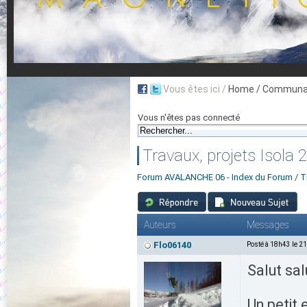
Vous êtes ici /
Home
/ Communau
Vous n'êtes pas connecté
Travaux, projets Isola
Forum AVALANCHE 06 - Index du Forum
/
T
Auteurs
Messages
Flo06140
Posté à 18h43 le 2
Salut sal
Un petit 