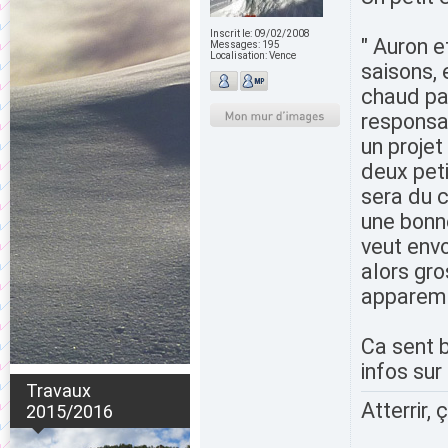
Inscrit le:
09/02/2008
" Auron e
Messages:
195
Localisation:
Vence
saisons, 
chaud pat
responsab
un projet
deux pet
sera du 
une bonne
veut envo
alors gro
apparemm
Ca sent b
infos sur
Travaux
Atterrir, 
2015/2016