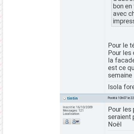
bon en 
avec c
impress
Pour le t
Pour les 
la facade
est ce q
semaine d
Isola for
tintin
Posté à 10h07 le 2
Inscrit le:
16/10/2009
Pour les
Messages:
121
Localisation:
seraient
Noël