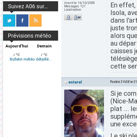
Inscrit le:
16/10/2009
En effet
Suivez A06 sur...
Messages:
121
Localisation:
Isola, a
dans l'ar
juste tr
alors que
Prévisions météo
au départ
Aujourd'hui
Demain
caisses j
/ °C
/ °C
télésiège
Bulletin météo détaillé...
cette se
esterel
Posté à 21h38 le 2
Si je co
(Nice-Ma
plat ... 
suppléme
une excel
Le ski pl