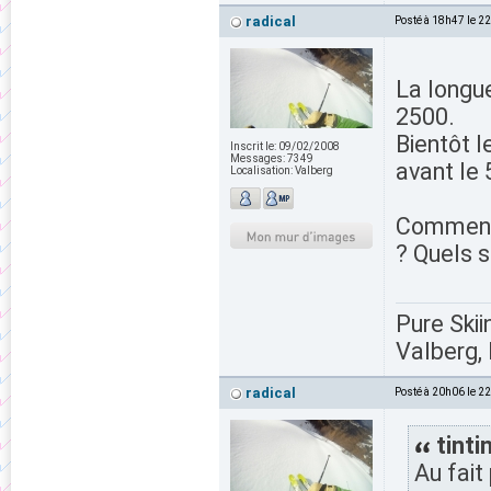
radical
Posté à 18h47 le 2
La longue
2500.
Bientôt l
Inscrit le:
09/02/2008
Messages:
7349
avant le 
Localisation:
Valberg
Comment l
? Quels 
Pure Skii
Valberg, 
radical
Posté à 20h06 le 2
tintin
Au fait