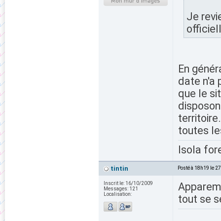
Je revie
officiel
En généra
date n'a 
que le si
disposon
territoir
toutes le
Isola for
tintin
Posté à 18h19 le 2
Inscrit le:
16/10/2009
Apparemen
Messages:
121
Localisation:
tout se s