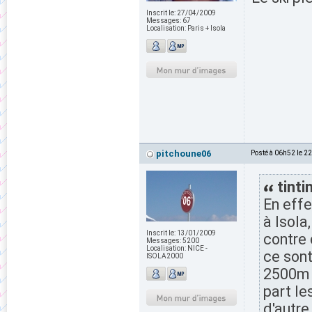
Inscrit le:
27/04/2009
Messages:
67
Localisation:
Paris + Isola
pitchoune06
Posté à 06h52 le 2
tintin
En effe
à Isola
Inscrit le:
13/01/2009
contre 
Messages:
5200
Localisation:
NICE -
ce sont
ISOLA2000
2500m a
part les
d'autre