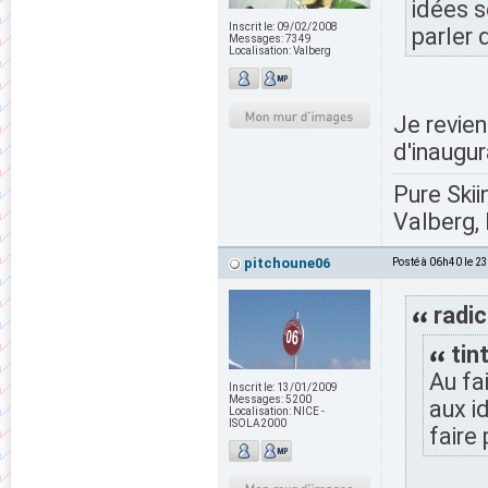
idées s
Inscrit le:
09/02/2008
parler 
Messages:
7349
Localisation:
Valberg
Je reviens
d'inaugur
Pure Skii
Valberg, 
pitchoune06
Posté à 06h40 le 2
radic
tint
Au fa
Inscrit le:
13/01/2009
Messages:
5200
aux i
Localisation:
NICE -
ISOLA2000
faire 