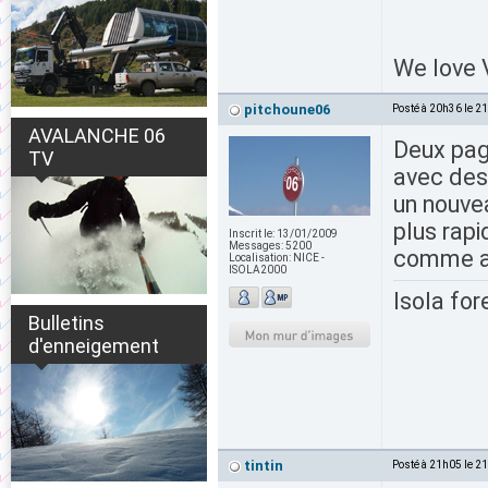
We love V
pitchoune06
Posté à 20h36 le 2
AVALANCHE 06
Deux pag
TV
avec des 
un nouvea
plus rapi
Inscrit le:
13/01/2009
Messages:
5200
comme a
Localisation:
NICE -
ISOLA2000
Isola for
Bulletins
d'enneigement
tintin
Posté à 21h05 le 2