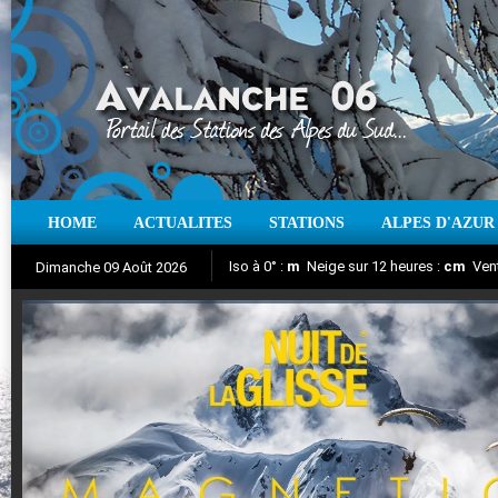
HOME
ACTUALITES
STATIONS
ALPES D'AZUR
Iso à 0° :
m
Neige sur 12 heures :
cm
Vent
Dimanche 09 Août 2026
Nuit de la Glisse 2018
Aujourd'hui : T° Min :
Suivez en direct l'actualité des stations
°C
T° Max :
°C
|
Pr