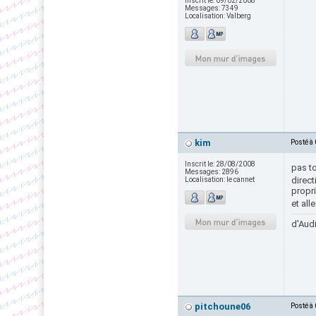
Inscrit le:
09/02/2008
Messages:
7349
Localisation:
Valberg
kim
Posté à
Inscrit le:
28/08/2008
pas to
Messages:
2896
directi
Localisation:
le cannet
propri
et all
d'Audi
pitchoune06
Posté à