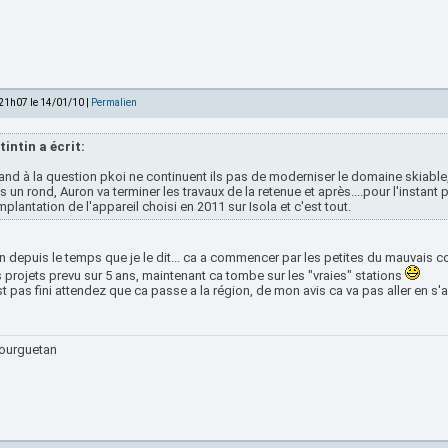
 21h07 le 14/01/10 |
Permalien
tintin a écrit:
nd à la question pkoi ne continuent ils pas de moderniser le domaine skiable, 
s un rond, Auron va terminer les travaux de la retenue et après....pour l'instant
mplantation de l'appareil choisi en 2011 sur Isola et c'est tout.
 depuis le temps que je le dit... ca a commencer par les petites du mauvais c
es projets prevu sur 5 ans, maintenant ca tombe sur les "vraies" stations
st pas fini attendez que ca passe a la région, de mon avis ca va pas aller en s'a
ourguetan