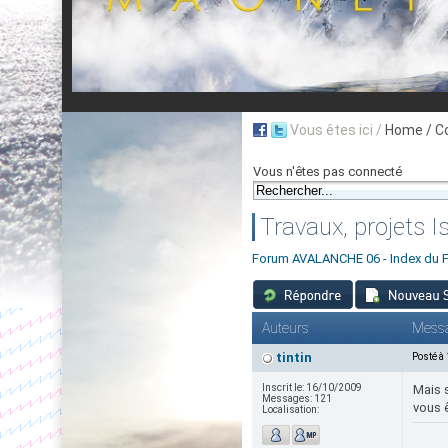
Vous êtes ici /
Home
/ C
Vous n'êtes pas connecté
Travaux, projets 
Forum AVALANCHE 06 - Index du 
Auteurs
Mess
tintin
Posté à
Inscrit le:
16/10/2009
Mais s
Messages:
121
vous ê
Localisation: