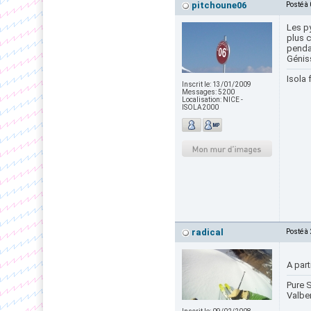
pitchoune06
Posté à
Les py
plus 
pendan
Géniss
Isola 
Inscrit le:
13/01/2009
Messages:
5200
Localisation:
NICE -
ISOLA2000
radical
Posté à
A part
Pure S
Valbe