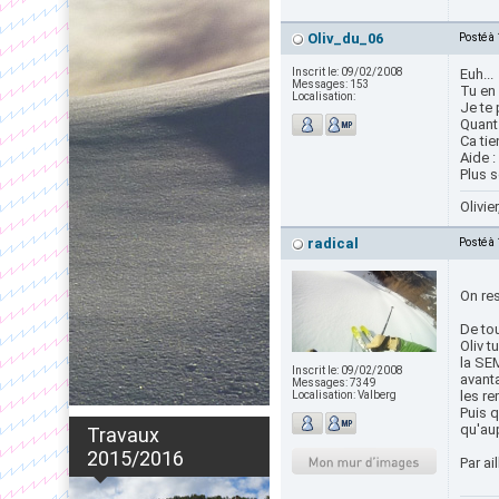
Oliv_du_06
Posté à
Inscrit le:
09/02/2008
Euh...
Messages:
153
Tu en 
Localisation:
Je te 
Quant 
Ca tien
Aide :
Plus s
Olivie
radical
Posté à
On res
De tou
Oliv t
la SEM
Inscrit le:
09/02/2008
avanta
Messages:
7349
les r
Localisation:
Valberg
Puis q
qu'au
Travaux
2015/2016
Par ai