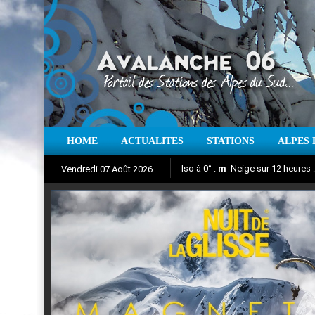
HOME
ACTUALITES
STATIONS
ALPES 
Iso à 0° :
m
Neige sur 12 heures 
Vendredi 07 Août 2026
Nuit de la Glisse 2018
Aujourd'hui : T° Min :
Suivez en direct l'actualité des
°C
T° Max 