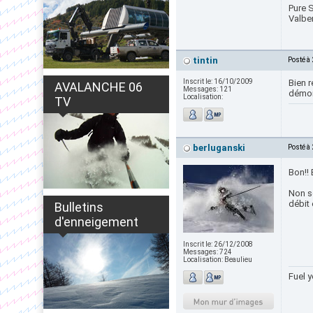
Pure S
Valbe
tintin
Posté à
Inscrit le:
16/10/2009
Bien r
AVALANCHE 06
Messages:
121
démont
Localisation:
TV
berluganski
Posté à
Bon!! 
Non sé
débit 
Bulletins
d'enneigement
Inscrit le:
26/12/2008
Messages:
724
Localisation:
Beaulieu
Fuel y