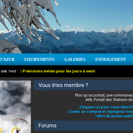
D'AZUR
EQUIPEMENTS
GALERIES
ENNEIGEMENT
:
cm
Vent :
|
Prévisions météo pour les jours à venir
Vous êtes membre ?
Plus qu'un portail, une communaut
A06, Portail des Stations du
|
Cliquez ici pour vous identif
|
Créez un compte et rejoignez-nou
|
Mot de passe oubli
Forums
 stations des Alpes-Maritimes
:
°C
|
Prévisions météo pour les jours à venir
|
Cliquez ici pour en savoir plus