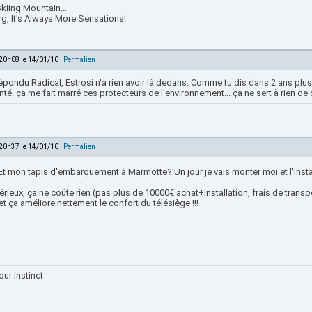
kiing Mountain...
rg, It's Always More Sensations!
 20h08 le 14/01/10 |
Permalien
épondu Radical, Estrosi n'a rien avoir là dedans. Comme tu dis dans 2 ans plus
é. ça me fait marré ces protecteurs de l'environnement... ça ne sert à rien de 
 20h37 le 14/01/10 |
Permalien
Et mon tapis d'embarquement à Marmotte? Un jour je vais monter moi et l'install
rieux, ça ne coûte rien (pas plus de 10000€ achat+installation, frais de trans
et ça améliore nettement le confort du télésiège !!!
our instinct