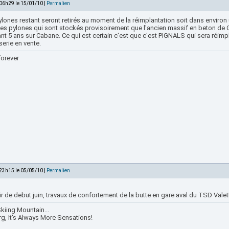
 06h29 le 15/01/10 |
Permalien
lones restant seront retirés au moment de la réimplantation soit dans environ 
ces pylones qui sont stockés provisoirement que l'ancien massif en beton de G
t 5 ans sur Cabane. Ce qui est certain c'est que c'est PIGNALS qui sera réimpl
erie en vente.
forever
 23h15 le 05/05/10 |
Permalien
ir de debut juin, travaux de confortement de la butte en gare aval du TSD Valet
kiing Mountain...
rg, It's Always More Sensations!