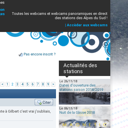
mes
ion
Toutes les webcams et webcams panoramiques en direct
ges
des stations des Alpes du Sud !
|
Accèder aux webcams
Pas encore inscrit ?
Actualités des
stations
Le 26/11/18
|
<
1
2
3
4
5
6
7
8
9
>
Dates d'ouverture des
stations saison 2018/2019
Le 06/11/18
 à Gilbert c'est vrai j'oubliais,
Nuit de la Glisse 2018