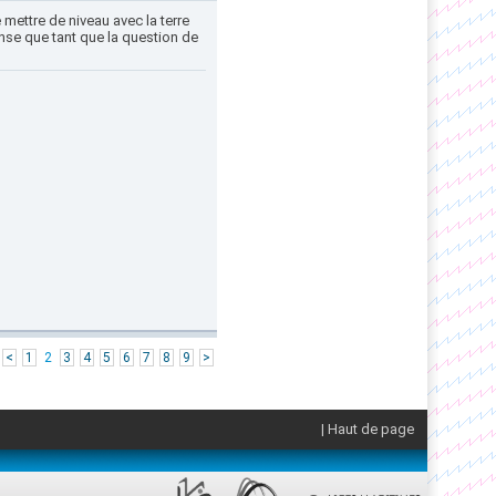
e mettre de niveau avec la terre
ense que tant que la question de
|
<
1
2
3
4
5
6
7
8
9
>
| Haut de page