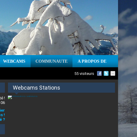
WEBCAMS
COMMUNAUTE
A PROPOS DE
55 visiteurs
Webcams Stations
é !
 06
ier
s !
é ?