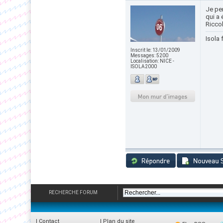
Je pen
qui a 
Riccob
Isola 
Inscrit le:
13/01/2009
Messages:
5200
Localisation:
NICE -
ISOLA2000
RECHERCHE FORUM
|
Contact
|
Plan du site