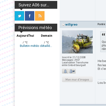
Suivez A06 sur...
willgreo
Posté à
Prévisions météo
Aujourd'hui
Demain
Qua
/ °C
/ °C
plu
Bulletin météo détaillé...
réi
Inscrit le:
21/12/2008
Messages:
2907
He ben
Localisation:
Transhume
fini l
entre Gréo et bourguet
Et c'e
Lou b