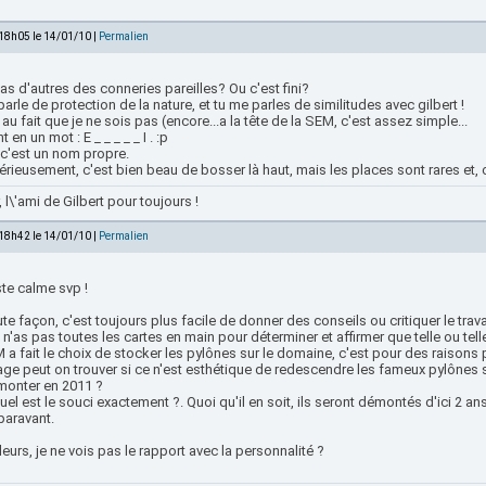
 18h05 le 14/01/10 |
Permalien
as d'autres des conneries pareilles? Ou c'est fini?
parle de protection de la nature, et tu me parles de similitudes avec gilbert !
au fait que je ne sois pas (encore...a la tête de la SEM, c'est assez simple...
t en un mot : E _ _ _ _ _ I . :p
 c'est un nom propre.
érieusement, c'est bien beau de bosser là haut, mais les places sont rares et, c
r, l\'ami de Gilbert pour toujours !
 18h42 le 14/01/10 |
Permalien
te calme svp !
te façon, c'est toujours plus facile de donner des conseils ou critiquer le travai
u n'as pas toutes les cartes en main pour déterminer et affirmer que telle ou tel
 a fait le choix de stocker les pylônes sur le domaine, c'est pour des raisons p
ge peut on trouver si ce n'est esthétique de redescendre les fameux pylônes s
emonter en 2011 ?
uel est le souci exactement ?. Quoi qu'il en soit, ils seront démontés d'ici 2 a
paravant.
lleurs, je ne vois pas le rapport avec la personnalité ?