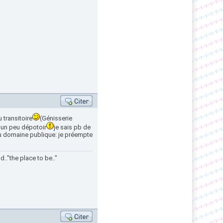
 transitoire
(Génisserie
it un peu dépotoir
je sais pb de
 du domaine publique: je préempte
.."the place to be.."