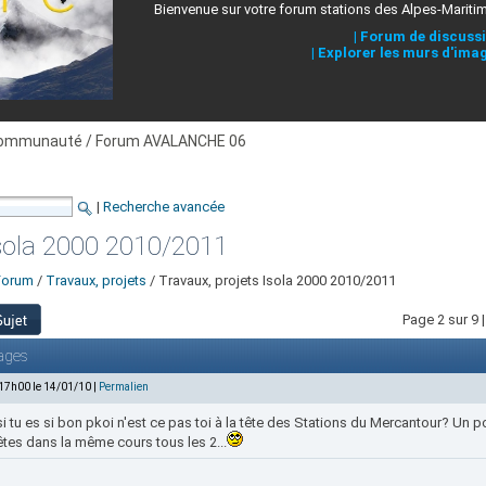
Bienvenue sur votre forum stations des Alpes-Mariti
|
Forum de discuss
|
Explorer les murs d'ima
ommunauté / Forum AVALANCHE 06
|
Recherche avancée
Isola 2000 2010/2011
Forum
/
Travaux, projets
/ Travaux, projets Isola 2000 2010/2011
Page 2 sur 9 
ages
 17h00 le 14/01/10 |
Permalien
i tu es si bon pkoi n'est ce pas toi à la tête des Stations du Mercantour? Un pote
tes dans la même cours tous les 2...