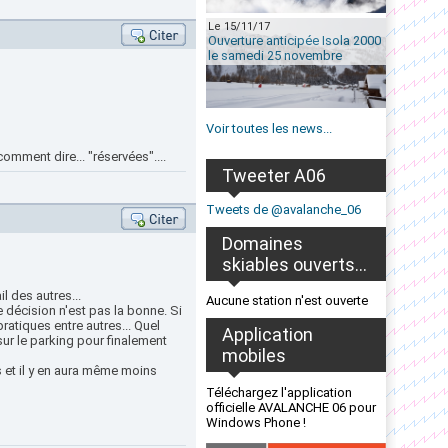
Le 15/11/17
Ouverture anticipée Isola 2000
le samedi 25 novembre
Voir toutes les news...
omment dire... "réservées"....
Tweeter A06
Tweets de @avalanche_06
Domaines
skiables ouverts...
l des autres...
Aucune station n'est ouverte
le décision n'est pas la bonne. Si
ratiques entre autres... Quel
Application
ur le parking pour finalement
mobiles
ns et il y en aura même moins
Téléchargez l'application
officielle AVALANCHE 06 pour
Windows Phone !