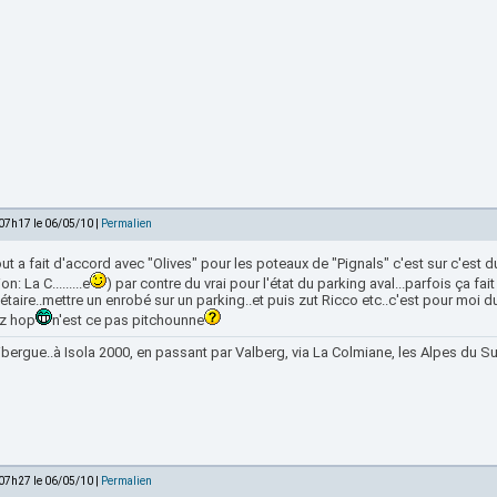
 07h17 le 06/05/10 |
Permalien
ut a fait d'accord avec "Olives" pour les poteaux de "Pignals" c'est sur c'est du
on: La C.........e
) par contre du vrai pour l'état du parking aval...parfois ça fa
étaire..mettre un enrobé sur un parking..et puis zut Ricco etc..c'est pour moi
ez hop
n'est ce pas pitchounne
bergue..à Isola 2000, en passant par Valberg, via La Colmiane, les Alpes du Sud
 07h27 le 06/05/10 |
Permalien