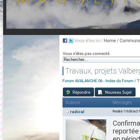
Vous êtes ici /
Home
/ Communau
Vous n'êtes pas connecté
Travaux, projets Valbe
Forum AVALANCHE 06 - Index du Forum
/
T
Auteurs
Messages
radical
Posté à 11h06 le 3
Confirmat
reportée 
en périod