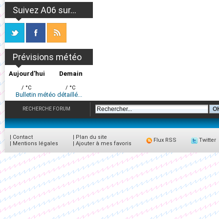
Suivez A06 sur...
Prévisions météo
Aujourd'hui
Demain
/ °C
/ °C
Bulletin météo détaillé...
RECHERCHE FORUM
|
Contact
|
Plan du site
Flux RSS
Twitter
|
Mentions légales
|
Ajouter à mes favoris