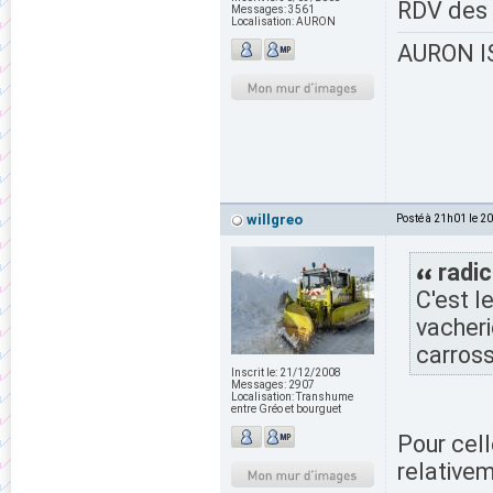
RDV des l
Messages:
3561
Localisation:
AURON
AURON IS
willgreo
Posté à 21h01 le 2
radic
C'est l
vacheri
carross
Inscrit le:
21/12/2008
Messages:
2907
Localisation:
Transhume
entre Gréo et bourguet
Pour cell
relativem