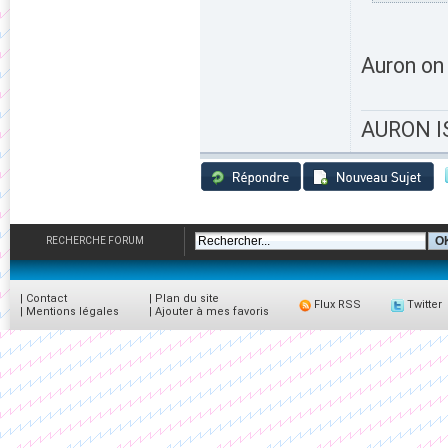
Auron on 
AURON IS
RECHERCHE FORUM
|
Contact
|
Plan du site
Flux RSS
Twitter
|
Mentions légales
|
Ajouter à mes favoris