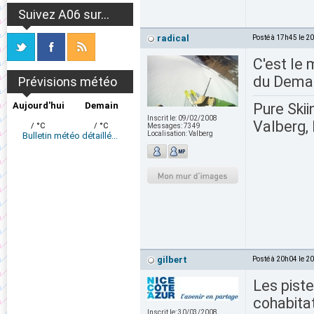
Suivez A06 sur...
radical
Posté à 17h45 le 2
C'est le 
du Demand
Prévisions météo
Aujourd'hui
Demain
Pure Skii
Inscrit le:
09/02/2008
Valberg, 
/ °C
/ °C
Messages:
7349
Localisation:
Valberg
Bulletin météo détaillé...
gilbert
Posté à 20h04 le 2
Les piste
cohabitat
Inscrit le:
30/03/2008