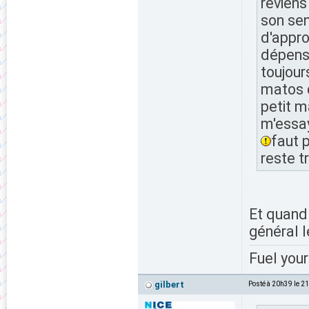
reviens
son sen
d'appro
dépense
toujours
matos 
petit m
m'essay
faut 
reste t
Et quand 
général l
Fuel your
gilbert
Posté à 20h39 le 2