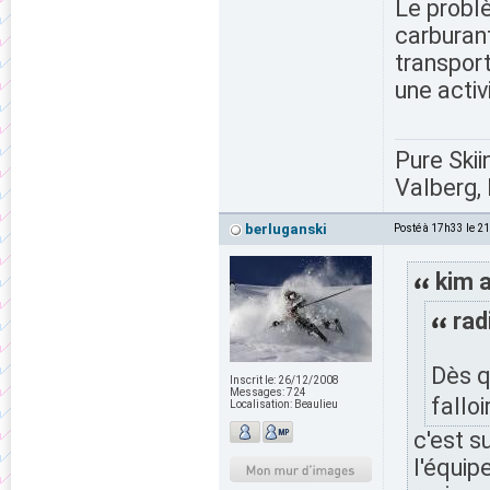
Le probl
carburant
transpor
une activ
Pure Skii
Valberg, 
berluganski
Posté à 17h33 le 2
kim a
rad
Dès q
Inscrit le:
26/12/2008
Messages:
724
fallo
Localisation:
Beaulieu
c'est s
l'équip