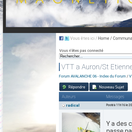
Vous êtes ici /
Home
/ Communau
Vous n'êtes pas connecté
VTT a Auron/St Etienne
Forum AVALANCHE 06 - Index du Forum
/
V
Auteurs
Messages
radical
Posté à 11h16 le 2
Y a des c
passe pa