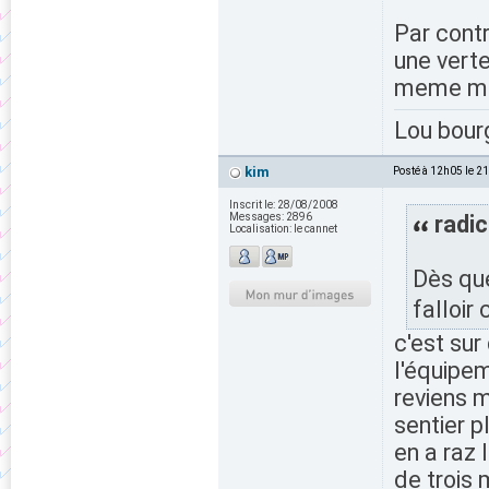
Par contr
une verte
meme mi
Lou bour
kim
Posté à 12h05 le 2
Inscrit le:
28/08/2008
Messages:
2896
radic
Localisation:
le cannet
Dès que
falloi
c'est su
l'équipem
reviens m
sentier p
en a raz 
de trois 