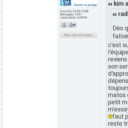
kim a
Inscrit le:
30/03/2008
rad
Messages:
3561
Localisation:
AURON
Dès q
fallo
c'est s
l'équip
reviens
son sen
d'appro
dépense
toujours
matos 
petit m
m'essay
faut 
reste t