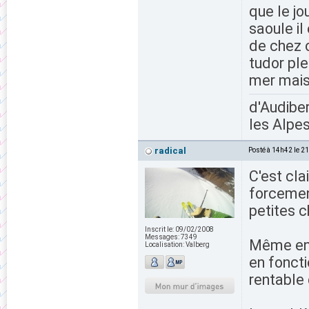
que le jo
saoule il
de chez o
tudor ple
mer mais 
d'Audiber
les Alpes
radical
Posté à 14h42 le 2
C'est cla
forcement
petites c
Inscrit le:
09/02/2008
Messages:
7349
Même en 
Localisation:
Valberg
en foncti
rentable 