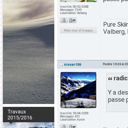
Inscrit le:
09/02/2008
Messages:
7349
Localisation:
Valberg
Pure Skii
Valberg, 
nissart06
Posté à 12h26 le 2
radic
Y a des
passe 
Travaux
Inscrit le:
18/04/2009
2015/2016
Messages:
433
Localisation:
Auron