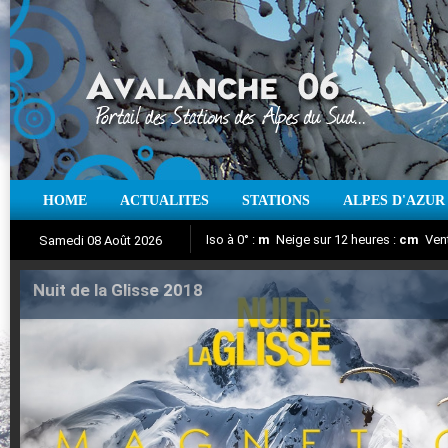
HOME
ACTUALITES
STATIONS
ALPES D'AZUR
Iso à 0° :
m
Neige sur 12 heures :
cm
Vent
Samedi 08 Août 2026
Nuit de la Glisse 2018
Aujourd'hui : T° Min :
Suivez en direct l'actualité des stations
°C
T° Max :
°C
|
Pr