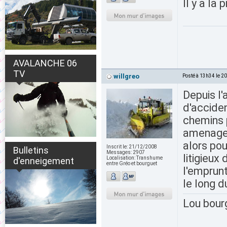
Il y a la
AVALANCHE 06
TV
willgreo
Posté à 13h34 le 2
Depuis l
d'acciden
chemins 
amenagem
alors pou
Inscrit le:
21/12/2008
Bulletins
Messages:
2907
litigieux
Localisation:
Transhume
d'enneigement
entre Gréo et bourguet
l'emprunt
le long 
Lou bour