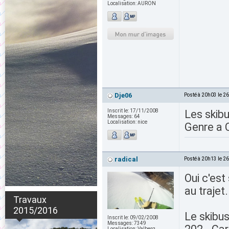
Localisation:
AURON
Dje06
Posté à 20h03 le 2
Inscrit le:
17/11/2008
Les skibu
Messages:
64
Localisation:
nice
Genre a 
radical
Posté à 20h13 le 2
Oui c'est
au trajet.
Travaux
2015/2016
Le skibus
Inscrit le:
09/02/2008
Messages:
7349
Localisation:
Valberg