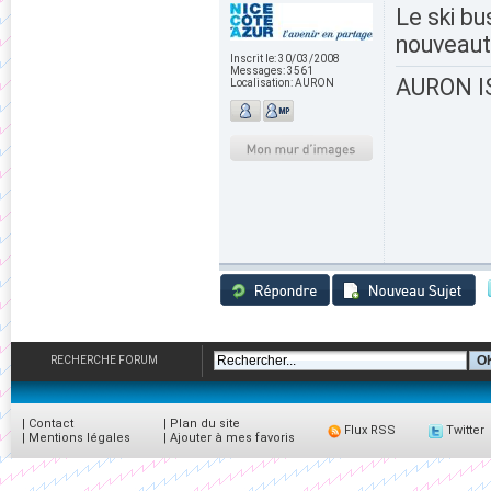
Le ski b
nouveaut
Inscrit le:
30/03/2008
Messages:
3561
AURON IS
Localisation:
AURON
RECHERCHE FORUM
|
Contact
|
Plan du site
Flux RSS
Twitter
|
Mentions légales
|
Ajouter à mes favoris