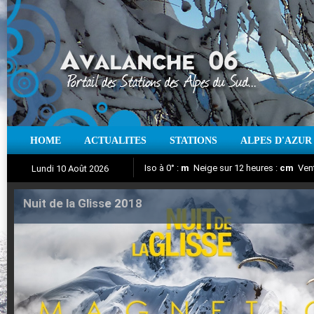
HOME
ACTUALITES
STATIONS
ALPES D'AZUR
Iso à 0° :
m
Neige sur 12 heures :
cm
Vent
Lundi 10 Août 2026
Nuit de la Glisse 2018
Aujourd'hui : T° Min :
Suivez en direct l'actualité des stations
°C
T° Max :
°C
|
Pr