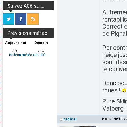
Suivez A06 sur...
Autremen
rentabili
Correct 
Prévisions météo
de Pigna
Aujourd'hui
Demain
Par cont
/ °C
/ °C
neige jus
Bulletin météo détaillé...
sont des
le canive
Donc pou
roues !
Pure Skii
Valberg, 
radical
Posté à 17h34 le 3