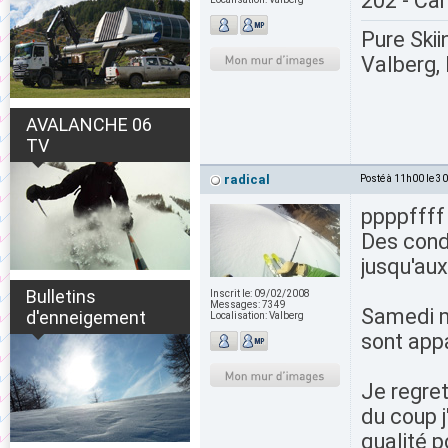
202 - Car
Pure Skii
Valberg, 
AVALANCHE 06
TV
radical
Posté à 11h00 le 3
ppppffff 
Des condi
jusqu'aux
Bulletins
Inscrit le:
09/02/2008
Messages:
7349
Samedi ma
d'enneigement
Localisation:
Valberg
sont app
Je regret
du coup j
qualité p