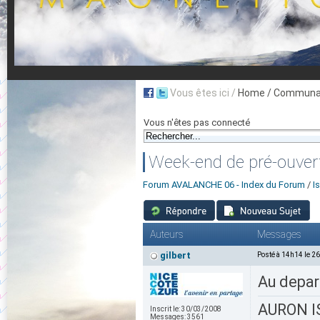
Vous êtes ici /
Home
/ Communau
Vous n'êtes pas connecté
Week-end de pré-ouver
Forum AVALANCHE 06 - Index du Forum
/
I
Auteurs
Messages
gilbert
Posté à 14h14 le 2
Au depar
AURON IS
Inscrit le:
30/03/2008
Messages:
3561