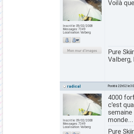
Voilà qu
Inscrit le:
09/02/2008
Messages:
7349
Localisation:
Valberg
Pure Skii
Valberg, 
radical
Posté à 22h52 le 3
4000 for
c'est q
semaine r
monde..
Inscrit le:
09/02/2008
Messages:
7349
Localisation:
Valberg
Pure Skii