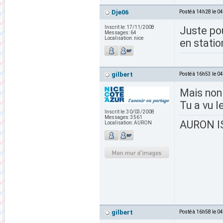
Dje06
Posté à 14h28 le 0
Inscrit le:
17/11/2008
Juste pou
Messages:
64
Localisation:
nice
en stati
gilbert
Posté à 16h53 le 0
Mais non 
Tu a vu l
Inscrit le:
30/03/2008
Messages:
3561
AURON IS
Localisation:
AURON
gilbert
Posté à 16h58 le 0