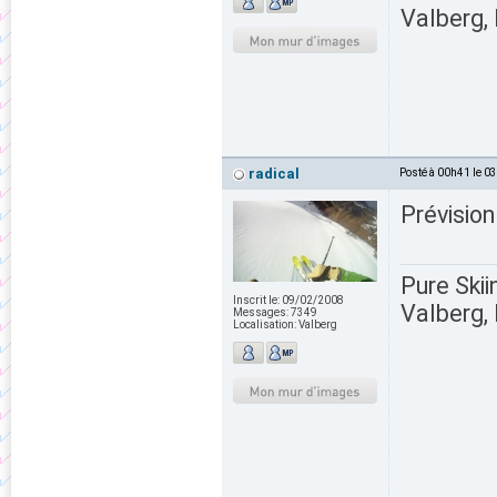
Valberg, 
radical
Posté à 00h41 le 0
Prévisio
Pure Skii
Inscrit le:
09/02/2008
Valberg, 
Messages:
7349
Localisation:
Valberg