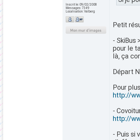
Inscrit le:
09/02/2008
Messages:
7349
Localisation:
Valberg
Petit rés
- SkiBus 
pour le t
là, ça co
Départ N
Pour plus
http://w
- Covoitu
http://w
- Puis si