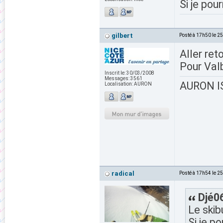
Si je pou
gilbert
Posté à 17h50 le 2
Aller ret
Pour Valb
Inscrit le:
30/03/2008
Messages:
3561
AURON IS
Localisation:
AURON
radical
Posté à 17h54 le 2
Djé06
Le skib
Si je p