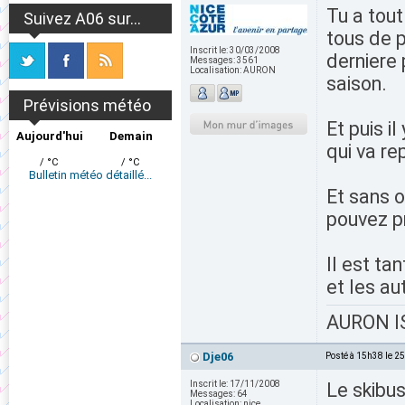
Tu a tout
Suivez A06 sur...
tous de p
Inscrit le:
30/03/2008
derniere 
Messages:
3561
Localisation:
AURON
saison.
Prévisions météo
Et puis i
Aujourd'hui
Demain
qui va r
/ °C
/ °C
Bulletin météo détaillé...
Et sans o
pouvez pr
Il est ta
et les aut
AURON IS
Dje06
Posté à 15h38 le 2
Inscrit le:
17/11/2008
Le skibus
Messages:
64
Localisation:
nice