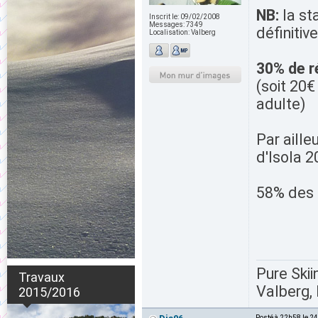
NB:
la st
Inscrit le:
09/02/2008
Messages:
7349
définiti
Localisation:
Valberg
30% de r
(soit 20€
adulte)
Par aille
d'Isola 
58% des 
Pure Skii
Travaux
Valberg, 
2015/2016
Posté à 22h58 le 2