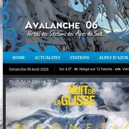
HOME
ACTUALITES
STATIONS
ALPES D'AZUR
Iso à 0° :
m
Neige sur 12 heures :
cm
Vent
Dimanche 09 Août 2026
Nuit de la Glisse 2018
Aujourd'hui : T° Min :
Suivez en direct l'actualité des stations
°C
T° Max :
°C
|
Pr