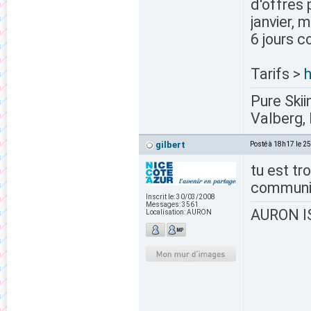
d'offres 
janvier, 
6 jours c
Tarifs >
Pure Skii
Valberg, 
gilbert
Posté à 18h17 le 2
tu est tr
communic
Inscrit le:
30/03/2008
Messages:
3561
AURON IS
Localisation:
AURON