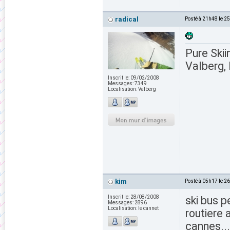
radical
Posté à 21h48 le 2
Pure Skii
Valberg, 
Inscrit le:
09/02/2008
Messages:
7349
Localisation:
Valberg
kim
Posté à 05h17 le 2
Inscrit le:
28/08/2008
ski bus p
Messages:
2896
Localisation:
le cannet
routiere 
cannes..