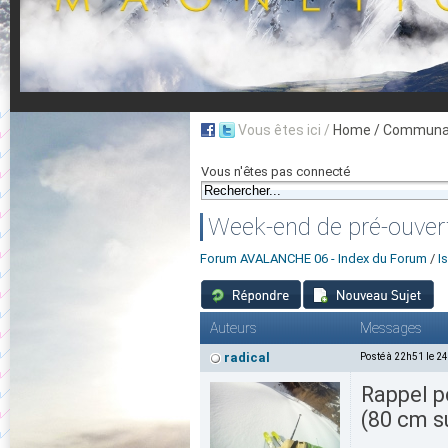
Vous êtes ici /
Home
/ Communau
Vous n'êtes pas connecté
Week-end de pré-ouver
Forum AVALANCHE 06 - Index du Forum
/
I
Auteurs
Messages
radical
Posté à 22h51 le 2
Rappel po
(80 cm s