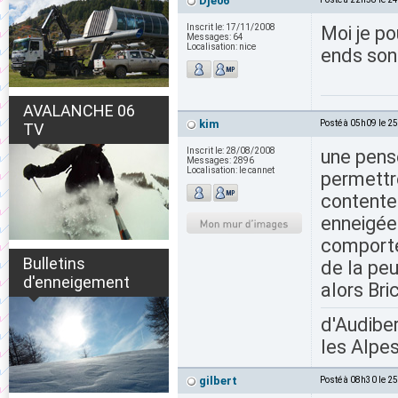
Dje06
Inscrit le:
17/11/2008
Moi je po
Messages:
64
Localisation:
nice
ends son
AVALANCHE 06
kim
Posté à 05h09 le 2
TV
Inscrit le:
28/08/2008
une pens
Messages:
2896
Localisation:
le cannet
permettr
contenter
enneigée
comporte
Bulletins
de la peu
d'enneigement
alors Bric
d'Audiber
les Alpes
gilbert
Posté à 08h30 le 2