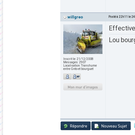
willgreo
Posté à 22h11 le 2
Effective
Lou bour
Inscrit le:
21/12/2008
Messages:
2907
Localisation:
Transhume
entre Gréo et bourguet