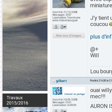
miniature
Inscrit le:
21/12/2008
Messages:
2907
J'y tient
Localisation:
Transhume
entre Gréo et bourguet
coucou
plus d'in
@+
Will
Lou bour
gilbert
Posté à 21h28 le 2
ouai will
mec!!!
Travaux
Inscrit le:
30/03/2008
2015/2016
Messages:
3561
AURON IS
Localisation:
AURON