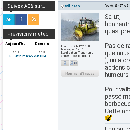
Suivez A06 sur...
willgreo
Posté à 23h27 le 2
Salut,
bon rentr
quasi pr
Prévisions météo
Aujourd'hui
Demain
Pas de ra
Inscrit le:
21/12/2008
Messages:
2907
que nous 
/ °C
/ °C
Localisation:
Transhume
Bulletin météo détaillé...
entre Gréo et bourguet
), ou alo
actions c
humeurs 
Pour valb
passé mai
barbecue
Cette ann
Lou bour