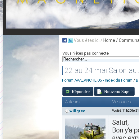
Vous êtes ici /
Home
/ Communau
Vous n'êtes pas connecté
22 au 24 mai Salon aut
Forum AVALANCHE 06 - Index du Forum
/
B
Auteurs
Messages
willgreo
Posté à 11h20 le 2
Salut,
Bon y'a p
avec exp