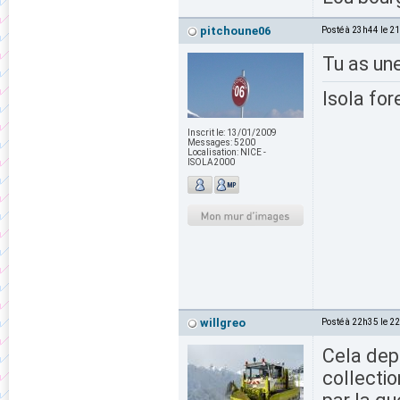
pitchoune06
Posté à 23h44 le 2
Tu as une
Isola for
Inscrit le:
13/01/2009
Messages:
5200
Localisation:
NICE -
ISOLA2000
willgreo
Posté à 22h35 le 2
Cela dep
collectio