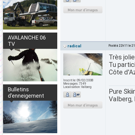
AVALANCHE 06
TV
radical
Posté à 22h11 le 2
Très joli
Tu partic
Côte d'Az
Inscrit le:
09/02/2008
Messages:
7349
Localisation:
Valberg
Bulletins
Pure Skii
d'enneigement
Valberg, 