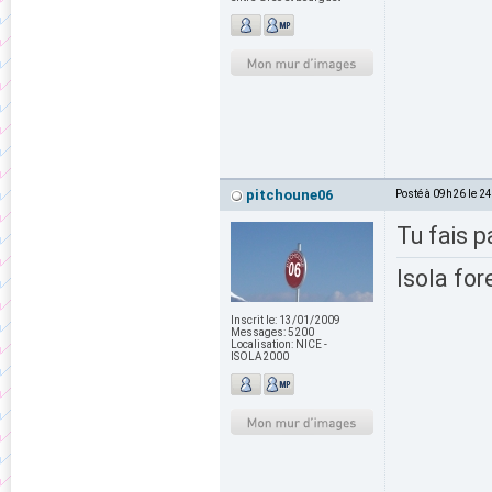
pitchoune06
Posté à 09h26 le 2
Tu fais p
Isola for
Inscrit le:
13/01/2009
Messages:
5200
Localisation:
NICE -
ISOLA2000