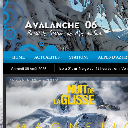
HOME
ACTUALITES
STATIONS
ALPES D'AZUR
Iso à 0° :
m
Neige sur 12 heures :
cm
Vent
Samedi 08 Août 2026
Nuit de la Glisse 2018
Aujourd'hui : T° Min :
Suivez en direct l'actualité des stations
°C
T° Max :
°C
|
Pr