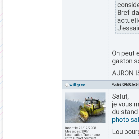
conside
Bref da
actuell
J'essai
On peut e
gaston s
AURON IS
willgreo
Posté à 09h02 le 2
Salut,
je vous m
du stand e
photo sa
Inscrit le:
21/12/2008
Lou bour
Messages:
2907
Localisation:
Transhume
entre Gréo et bourguet