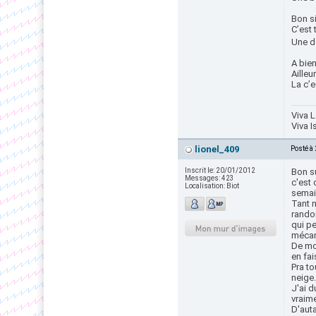
Bon s
C’est 
Une de 
A bien
Ailleur
La c’e
Viva L
Viva I
lionel_409
Posté à
Inscrit le:
20/01/2012
Bon su
Messages:
423
c'est
Localisation:
Biot
semain
Tant 
rando
qui p
mécan
De mon
en fai
Pra t
neige.
J'ai d
vraim
D'auta