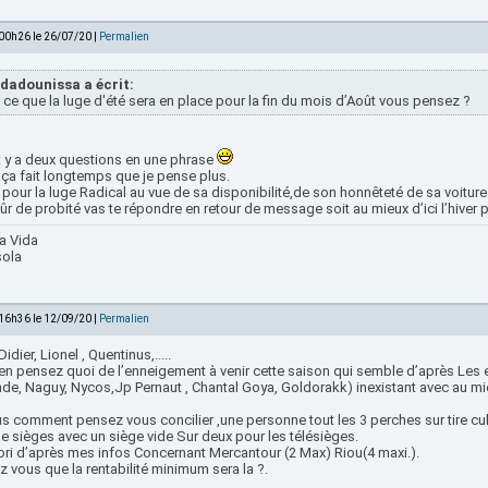
 00h26 le 26/07/20 |
Permalien
dadounissa a écrit:
 ce que la luge d'été sera en place pour la fin du mois d’Août vous pensez ?
it y a deux questions en une phrase
 ça fait longtemps que je pense plus.
pour la luge Radical au vue de sa disponibilité,de son honnêteté de sa voiture
ûr de probité vas te répondre en retour de message soit au mieux d’ici l’hiver 
a Vida
sola
 16h36 le 12/09/20 |
Permalien
Didier, Lionel , Quentinus,.....
en pensez quoi de l’enneigement à venir cette saison qui semble d’après Les e
nde, Naguy, Nycos,Jp Pernaut , Chantal Goya, Goldorakk) inexistant avec au m
s comment pensez vous concilier ,une personne tout les 3 perches sur tire cul
e sièges avec un siège vide Sur deux pour les télésièges.
iori d’après mes infos Concernant Mercantour (2 Max) Riou(4 maxi.).
 vous que la rentabilité minimum sera la ?.