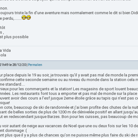
inon.
toujours triste la fin d’une aventure mais normalement comme le dit si bien Didi
perdu,........
tôt
s ,
st plus possible
a Vida
sola
 21h49 le 28/12/20 |
Permalien
r place depuis le 19 au soir, je trouvais qu'il y avait pas mal de monde la pre
 confirme cette seconde semaine ou au niveau du monde dans la station cela
e standard....
mieux pour les commerçants et la station! Les magasins de sport louent beau
nnées. Les restaurants font tous a emporter et pas mal de monde sur la place
euvent avoir des cours a l'esf jusque 2eme étoile grâce au tapis qui n'est p
ique!
 cote, beaucoup de ski de randonnée et j'ai bien profite des chutes de la nui
sant de belles sorties de plus de 1200 m de dénivelée positif en allant jusqu'
out en redescendant jusque Barzes. Bon pour les cuisses, pas beaucoup de mo
u voir autant de neige aux vacances de Noel que une ou deux fois sur les 10 d
ent dommage :(
nt plus que il y a plus de chances qu'on ne puisse même plus faire du ski de r