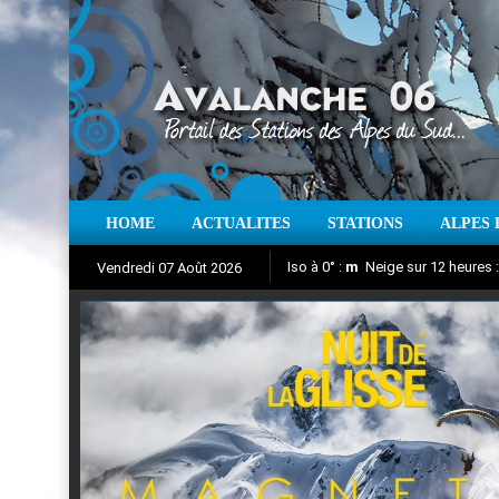
HOME
ACTUALITES
STATIONS
ALPES 
Iso à 0° :
m
Neige sur 12 heures 
Vendredi 07 Août 2026
Nuit de la Glisse 2018
Aujourd'hui : T° Min :
Suivez en direct l'actualité des
°C
T° Max 