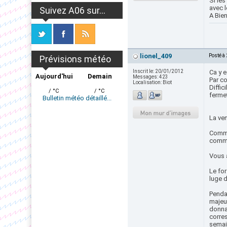
Si les
avec l
Suivez A06 sur...
A Bien
lionel_409
Posté à
Prévisions météo
Inscrit le:
20/01/2012
Ca y e
Aujourd'hui
Demain
Messages:
423
Par co
Localisation:
Biot
Diffic
/ °C
/ °C
ferme
Bulletin météo détaillé...
La ven
Comme
comman
Vous 
Le for
luge d
Pendan
majeur
donna
corre
semain