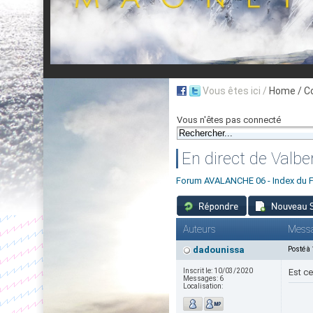
Vous êtes ici /
Home
/ C
Vous n'êtes pas connecté
En direct de Valber
Forum AVALANCHE 06 - Index du 
Auteurs
Mess
dadounissa
Posté à
Inscrit le:
10/03/2020
Est ce
Messages:
6
Localisation: