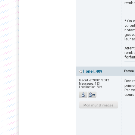
rembo
* On e
volont
notamm
gouve
leur a
Attent
rembou
forfai
lionel_409
Posté à
Inscrit le:
20/01/2012
Bon r
Messages:
423
primeu
Localisation:
Biot
Par co
cours 