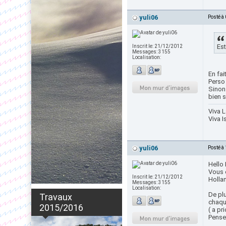
yuli06
Posté à
Est
Inscrit le:
21/12/2012
Messages:
3155
Localisation:
En fa
Perso
Sinon 
bien s
Viva L
Viva I
yuli06
Posté à
Hello 
Vous 
Inscrit le:
21/12/2012
Holla
Messages:
3155
Localisation:
De plu
Travaux
chaqu
2015/2016
( a pr
Pensez