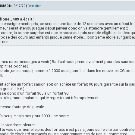
 18h30 le 19/12/20 |
Permalien
lionel_409 a écrit:
 renseignements pris, ce sera sur une base de 12 semaines avec un début le 1
meur serait étendu jusque début janvier donc on va attendre gentillement :)
 contre, la bonne surprise est que le nouveau tapis semble éligible a la déroga
pose des cours aux enfants jusque 2eme étoile.... bon 2eme étoile sur garibeui
 rien...
mes rares messages à venir.( Radical nous prends vraiment pour des saucisses 
plit les poches).
istoire,une arnaque, comme à 2000 ou aujourd’hui dans les nouvelles CG post C
s.
nt achète un forfait saison soit on achète un forfait 90 jours garantie sur la sa
s gratuit l’été )
se donc d’un forfait 365 à un forfait 90.
s très grands malades qui le regretteront très rapidement.
mense foutage de gueule.
alberg je sais pas pour 2000, une honte.
ils viendront pleurer.
tu vois que même le prix des forfaits n’est pas à jours sur le site par contre le
ande de clochard surpayés qui ne comprennent rien de rien au commerce.