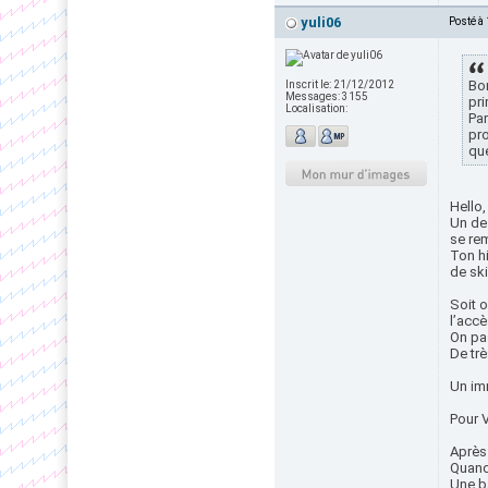
yuli06
Posté à
Bon
Inscrit le:
21/12/2012
Messages:
3155
pri
Localisation:
Par
pro
que
Hello,
Un de 
se rem
Ton h
de ski
Soit o
l’accè
On pas
De trè
Un im
Pour V
Après 
Quand 
Une b