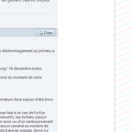
es glaciers, cela ira. De plus,
d’un dédommagement au prorata si
.
jusqu' 18 décembre inclus.
onné du montant de votre
ermeture de la saison d'été (hors
ues liée à un cas de forfce
écutifs, les forfaits saison
'un avoir ou d'un remboursement
t saison ramené au nombre de
 de base en vigueur. (avoir ou