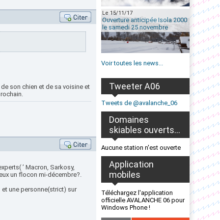
Le 15/11/17
Ouverture anticipée Isola 2000
le samedi 25 novembre
Voir toutes les news...
Tweeter A06
 de son chien et de sa voisine et
prochain.
Tweets de @avalanche_06
Domaines
skiables ouverts...
Aucune station n'est ouverte
Application
xperts( ’ Macron, Sarkosy,
mobiles
ieux un flocon mi-décembre?.
 et une personne(strict) sur
Téléchargez l'application
officielle AVALANCHE 06 pour
Windows Phone !