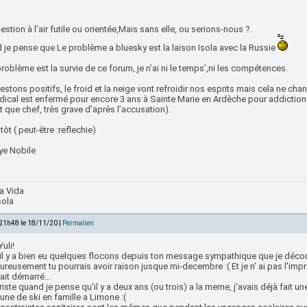
stion à l’air futile ou orientée,Mais sans elle, ou serions-nous ?.
 je pense que Le problème a bluesky est la laison Isola avec la Russie
oblème est la survie de ce forum, je n’ai ni le temps’,ni les compétences.
restons positifs, le froid et la neige vont refroidir nos esprits mais cela ne c
dical est enfermé pour encore 3 ans à Sainte Marie en Ardèche pour addiction 
t que chef, très grave d’après l’accusation).
tôt ( peut-être :reflechie)
ye Nobile
a Vida
sola
 21h48 le 18/11/20 |
Permalien
Yuli!
, il y a bien eu quelques flocons depuis ton message sympathique que je déco
reusement tu pourrais avoir raison jusque mi-decembre :( Et je n' ai pas l'imp
ait démarré...
riste quand je pense qu'il y a deux ans (ou trois) a la meme, j'avais déjà fait 
 une de ski en famille a Limone :(