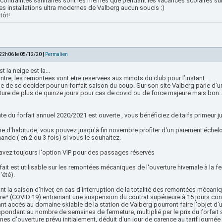
 contraintes sanitaires sont les mêmes que pendant les vacances scolaires sur l
es installations ultra modernes de Valberg aucun soucis :)
tôt!
 22h06 le 05/12/20 |
Permalien
st la neige est la...
ntre, les remontees vont etre reservees aux minots du club pour l’instant....
ile de se decider pour un forfait saison du coup. Sur son site Valberg parle 
ture de plus de quinze jours pour cas de covid ou de force majeure mais bon..
te du forfait annuel 2020/2021 est ouverte , vous bénéficiez de taifs primeur 
 d'habitude, vous pouvez jusqu'à fin novembre profiter d'un paiement échel
de ( en 2 ou 3 fois) si vous le souhaitez.
avez toujours l'option VIP pour des passages réservés
fait est utilisable sur les remontées mécaniques de l'ouverture hivernale à la f
'été).
t la saison d'hiver, en cas d'interruption de la totalité des remontées mécaniq
e* (COVID 19) entrainant une suspension du contrat supérieure à 15 jours cons
nt accès au domaine skiable de la station de Valberg pourront faire l'objet d
spondant au nombre de semaines de fermeture, multiplié par le prix du forfai
es d'ouverture prévu initialement, déduit d'un jour de carence au tarif journée