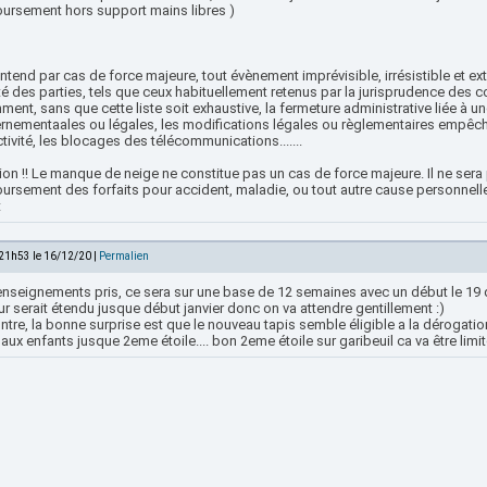
ursement hors support mains libres )
ntend par cas de force majeure, tout évènement imprévisible, irrésistible et ex
é des parties, tels que ceux habituellement retenus par la jurisprudence des cou
ent, sans que cette liste soit exhaustive, la fermeture administrative liée à u
rnementaales ou légales, les modifications légales ou règlementaires empêcha
ctivité, les blocages des télécommunications.......
ion !! Le manque de neige ne constitue pas un cas de force majeure. Il ne sera
rsement des forfaits pour accident, maladie, ou tout autre cause personnelle,
t
 21h53 le 16/12/20 |
Permalien
enseignements pris, ce sera sur une base de 12 semaines avec un début le 19 d
r serait étendu jusque début janvier donc on va attendre gentillement :)
ntre, la bonne surprise est que le nouveau tapis semble éligible a la dérogati
aux enfants jusque 2eme étoile.... bon 2eme étoile sur garibeuil ca va être limit