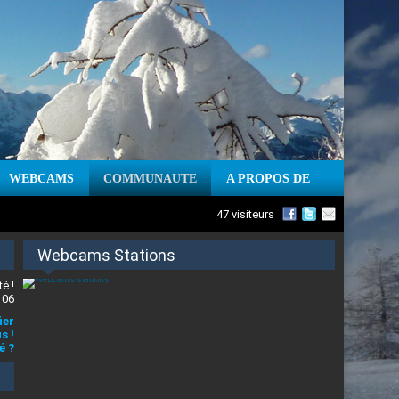
WEBCAMS
COMMUNAUTE
A PROPOS DE
47 visiteurs
Webcams Stations
é !
 06
ier
s !
é ?