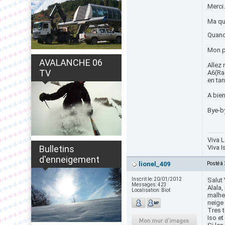
Merci.
Ma que
Quand
Mon pr
AVALANCHE 06
Allez 
TV
A6(Ra
en tan
A bien
Bye-b
Viva L
Bulletins
Viva I
d'enneigement
lionel_409
Posté à
Inscrit le:
20/01/2012
Salut 
Messages:
423
Alala
Localisation:
Biot
malheu
neige 
Tres t
Iso et