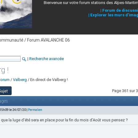
Bienvenue sur votre forum stations des Alpes-Mariti
|
Forum de discuss
|
Explorer les murs d'ima
ommunauté / Forum AVALANCHE 06
|
Recherche avancée
g !
Forum
/
Valberg
/ En direct de Valberg !
Page 361 sur 3
ages
 15h09 le 24/07/20 |
Permalien
 que la luge d'été sera en place pour la fin du mois d’Août vous pensez ?