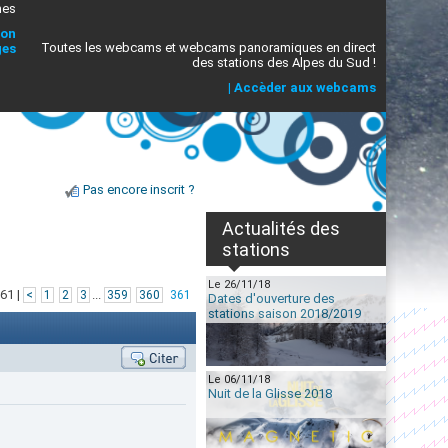
mes
ion
Toutes les webcams et webcams panoramiques en direct
ges
des stations des Alpes du Sud !
|
Accèder aux webcams
Pas encore inscrit ?
Actualités des
stations
Le 26/11/18
61 |
...
<
1
2
3
359
360
361
Dates d'ouverture des
stations saison 2018/2019
Le 06/11/18
Nuit de la Glisse 2018