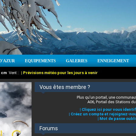
D'AZUR
EQUIPEMENTS
GALERIES
ENNEIGEMENT
:
cm
Vent :
|
Prévisions météo pour les jours à venir
Vous êtes membre ?
Plus qu'un portail, une communaut
A06, Portail des Stations du
|
Cliquez ici pour vous identif
|
Créez un compte et rejoignez-nou
|
Mot de passe oubli
Forums
 stations des Alpes-Maritimes
:
°C
|
Prévisions météo pour les jours à venir
|
Cliquez ici pour en savoir plus