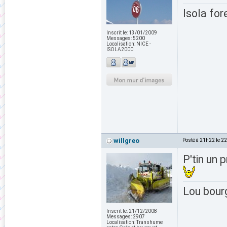
Isola for
Inscrit le:
13/01/2009
Messages:
5200
Localisation:
NICE -
ISOLA2000
willgreo
Posté à 21h22 le 2
P'tin un 
Lou bour
Inscrit le:
21/12/2008
Messages:
2907
Localisation:
Transhume