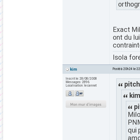
orthogr
Exact Mil
ont du lu
contraint
Isola for
kim
Posté à 20h24 le 2
Inscrit le:
28/08/2008
Messages:
2896
pitch
Localisation:
le cannet
kim
p
Milo
PNM.
qui 
amo