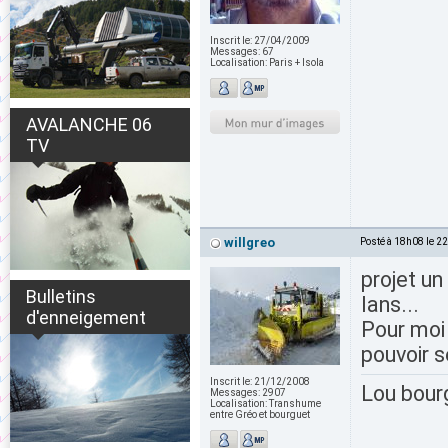
Inscrit le:
27/04/2009
Messages:
67
Localisation:
Paris + Isola
AVALANCHE 06
TV
willgreo
Posté à 18h08 le 2
projet un
Bulletins
lans...
d'enneigement
Pour moi 
pouvoir s
Inscrit le:
21/12/2008
Lou bour
Messages:
2907
Localisation:
Transhume
entre Gréo et bourguet