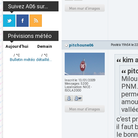
Suivez A06 sur...
Prévisions météo
pitchoune06
Posté à 19h54 le 2
Aujourd'hui
Demain
/ °C
/ °C
kim a
Bulletin météo détaillé...
pit
Milou 
Inscrit le:
13/01/2009
Messages:
5200
PNM. 
Localisation:
NICE -
ISOLA2000
perme
amour
vallé
c'est p
il faut 
le bonn