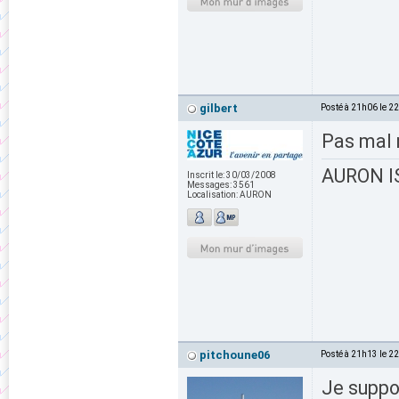
gilbert
Posté à 21h06 le 2
Pas mal 
AURON IS
Inscrit le:
30/03/2008
Messages:
3561
Localisation:
AURON
pitchoune06
Posté à 21h13 le 2
Je suppos