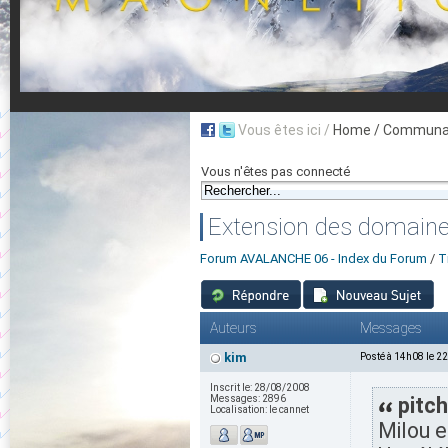
Vous êtes ici /
Home
/ Communau
Vous n'êtes pas connecté
Extension des domaine
Forum AVALANCHE 06 - Index du Forum
/
T
Auteurs
Messages
kim
Posté à 14h08 le 2
Inscrit le:
28/08/2008
Messages:
2896
pitch
Localisation:
le cannet
Milou e