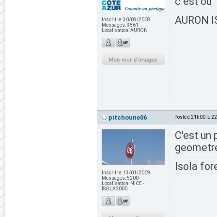
c est ou
AURON IS
Inscrit le:
30/03/2008
Messages:
3561
Localisation:
AURON
pitchoune06
Posté à 21h00 le 2
C'est un 
geometre
Isola for
Inscrit le:
13/01/2009
Messages:
5200
Localisation:
NICE -
ISOLA2000