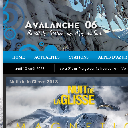
HOME
ACTUALITES
STATIONS
ALPES D'AZUR
Iso à 0° :
m
Neige sur 12 heures :
cm
Vent
Lundi 10 Août 2026
Nuit de la Glisse 2018
Aujourd'hui : T° Min :
Suivez en direct l'actualité des stations
°C
T° Max :
°C
|
Pr