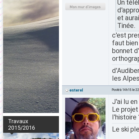
Un télé
d'appro
et aura
Tinée.
c'est pre
faut bien 
bonnet d'
orthograp
d'Audiber
les Alpes
esterel
Posté à 14h15 le 2
J'ai lu e
Le projet
l'histoire
Travaux
2015/2016
Le ski pl