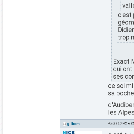
vall
c'est
géomet
Didier
trop 
Exact M
qui ont
ses con
ce soi mil
sa poche
d'Audiber
les Alpes
gilbert
Posté à 20h42 le 2