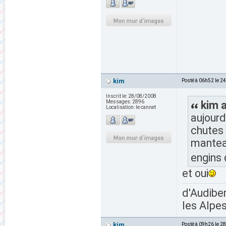
kim
Posté à 06h52 le 2
Inscrit le:
28/08/2008
Messages:
2896
kim a
Localisation:
le cannet
aujourd
chutes 
mantea
engins 
et oui
d'Audiber
les Alpes
kim
Posté à 09h26 le 2