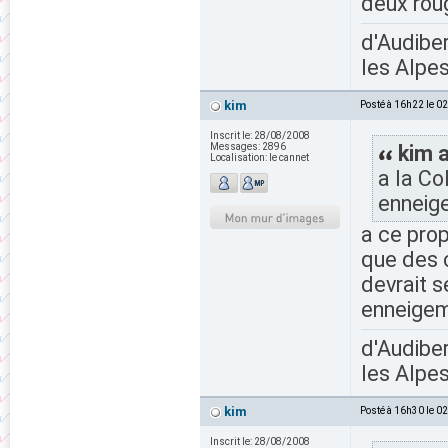
deux roug
d'Audiber
les Alpes
kim
Posté à 16h22 le 0
Inscrit le:
28/08/2008
Messages:
2896
kim a
Localisation:
le cannet
a la Co
enneige
a ce prop
que des 
devrait s
enneigem
d'Audiber
les Alpes
kim
Posté à 16h30 le 0
Inscrit le:
28/08/2008