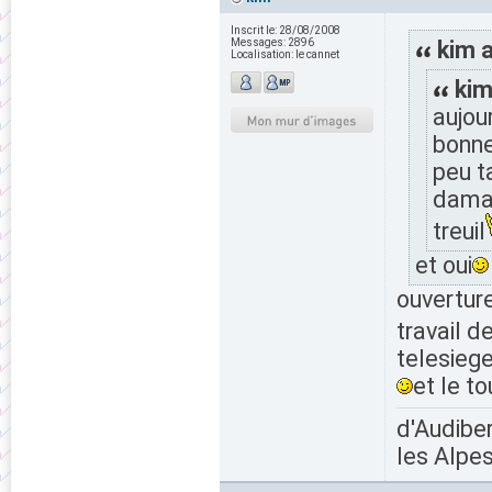
Inscrit le:
28/08/2008
Messages:
2896
kim a
Localisation:
le cannet
kim
aujou
bonne
peu t
damag
treuil
et oui
ouverture
travail 
telesieg
et le t
d'Audiber
les Alpes