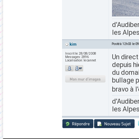
d'Audiber
les Alpes
kim
Posté à 12h03 le 0
Inscrit le:
28/08/2008
Un direct
Messages:
2896
Localisation:
le cannet
depuis h
du domai
bullage p
bravo à l
d'Audiber
les Alpes