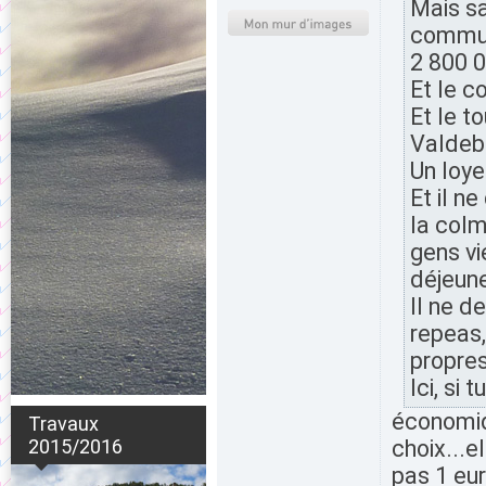
Mais sa
commun
2 800 
Et le co
Et le t
Valdebl
Un loye
Et il n
la colm
gens vi
déjeune
Il ne d
repeas,
propres
Ici, si 
économiq
Travaux
2015/2016
choix...e
pas 1 eu