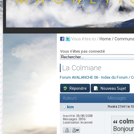
Vous êtes ici /
Home
/ Communau
Vous n'êtes pas connecté
La Colmiane
Forum AVALANCHE 06 - Index du Forum
/
C
Auteurs
Messages
kim
Posté à 21h41 le 1
Inscrit le:
28/08/2008
Messages:
2896
colmi
Localisation:
le cannet
Bonjour