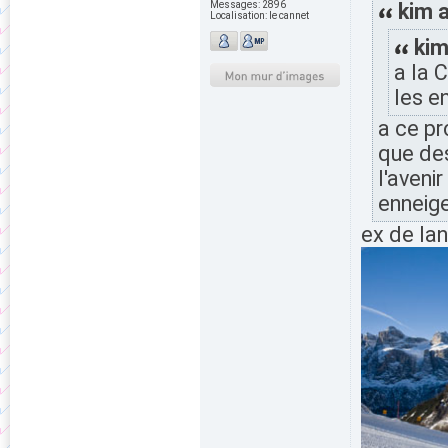
Messages:
2896
kim a
Localisation:
le cannet
kim
a la 
les e
a ce pr
que de
l'aveni
enneig
ex de lan