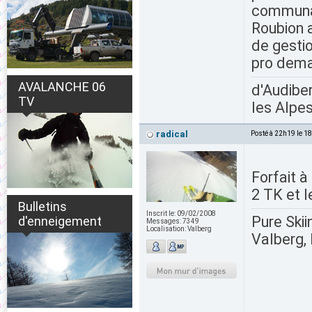
communau
Roubion 
de gestio
pro dema
AVALANCHE 06
d'Audiber
TV
les Alpes
radical
Posté à 22h19 le 1
Forfait à
2 TK et l
Bulletins
Inscrit le:
09/02/2008
Pure Skii
d'enneigement
Messages:
7349
Localisation:
Valberg
Valberg, 