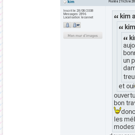
kim
Posté à 21h26 le 2
Inscrit le:
28/08/2008
Messages:
2896
kim a
Localisation:
le cannet
kim
ki
aujo
bonn
un 
dam
treu
et oui
ouvertu
bon tra
donc
les mé
modes