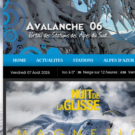
HOME
ACTUALITES
STATIONS
ALPES D'AZUR
Iso à 0° :
m
Neige sur 12 heures :
cm
Vent
Vendredi 07 Août 2026
Nuit de la Glisse 2018
Aujourd'hui : T° Min :
Suivez en direct l'actualité des stations
°C
T° Max :
°C
|
Pr