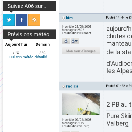
Suivez A06 sur...
kim
Posté à 14h44 le 2
Inscrit le:
28/08/2008
aujourd'h
Messages:
2896
Prévisions météo
Localisation:
le cannet
chutes de
manteau 
Aujourd'hui
Demain
de la sta
/ °C
/ °C
Bulletin météo détaillé...
d'Audiber
les Alpes
radical
Posté à 01h22 le 2
2 PB au t
Pure Skii
Inscrit le:
09/02/2008
Valberg, 
Messages:
7349
Localisation:
Valberg