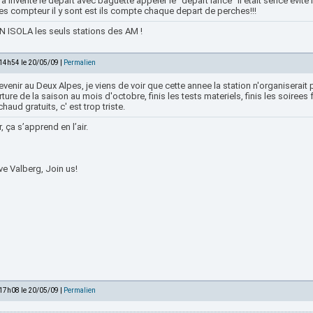
 inventé le depart avec baguette appeler le "depart lancé" il etait sencé evité l
es compteur il y sont est ils compte chaque depart de perches!!!
 ISOLA les seuls stations des AM !
 14h54 le 20/05/09 |
Permalien
evenir au Deux Alpes, je viens de voir que cette annee la station n'organiserait 
rture de la saison au mois d'octobre, finis les tests materiels, finis les soirees f
 chaud gratuits, c' est trop triste.
ir, ça s’apprend en l’air.
ve Valberg, Join us!
 17h08 le 20/05/09 |
Permalien