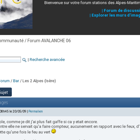
Bienvenue sur votre forum stations des Alpes-Mariti
|
Forum de discuss
|
Explorer les murs d'ima
ommunauté / Forum AVALANCHE 06
|
Recherche avancée
)
Forum
/
Bar
/ Les 2 Alpes (Isère)
ages
 08h45 le 20/05/09 |
Permalien
le, comme je dit j'ai plus fait gaffe si ca y etait encore.
ntre elle ne servait qu'a faire compteur, aucunement en rapport avec le feux, d
te qu'une fois le feu au vert