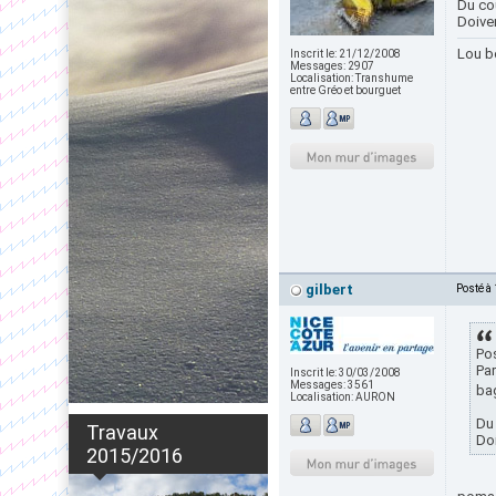
Du cou
Doiven
Lou b
Inscrit le:
21/12/2008
Messages:
2907
Localisation:
Transhume
entre Gréo et bourguet
gilbert
Posté à
Pos
Par
Inscrit le:
30/03/2008
Messages:
3561
bag
Localisation:
AURON
Du 
Travaux
Doi
2015/2016