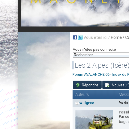
Vous êtes ici /
Home
/ C
Vous n'êtes pas connecté
Les 2 Alpes (Isère
Forum AVALANCHE 06 - Index du 
Auteurs
Mess
willgreo
Posté à
Possib
Par co
baguet