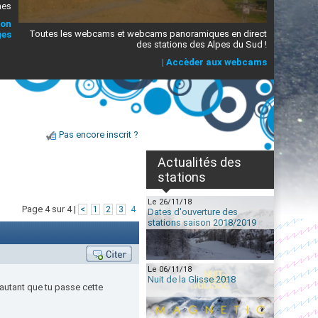
mes
ion
Toutes les webcams et webcams panoramiques en direct
ges
des stations des Alpes du Sud !
|
Accèder aux webcams
Pas encore inscrit ?
Actualités des
stations
Le 26/11/18
Page 4 sur 4 |
<
1
2
3
4
Dates d'ouverture des
stations saison 2018/2019
Le 06/11/18
Nuit de la Glisse 2018
'autant que tu passe cette