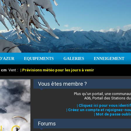
D'AZUR
EQUIPEMENTS
GALERIES
ENNEIGEMENT
:
cm
Vent :
|
Prévisions météo pour les jours à venir
Vous êtes membre ?
Plus qu'un portail, une communaut
A06, Portail des Stations du
|
Cliquez ici pour vous identif
|
Créez un compte et rejoignez-nou
|
Mot de passe oubli
Forums
 stations des Alpes-Maritimes
:
°C
|
Prévisions météo pour les jours à venir
|
Cliquez ici pour en savoir plus