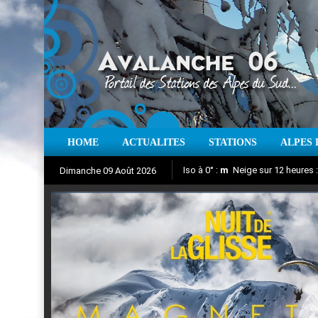
HOME
ACTUALITES
STATIONS
ALPES 
Iso à 0° :
m
Neige sur 12 heures 
Dimanche 09 Août 2026
Nuit de la Glisse 2018
Aujourd'hui : T° Min :
Suivez en direct l'actualité des
°C
T° Max 