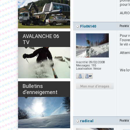
poma a
pour l
AURON
Flo06140
Posté à
AVALANCHE 06
Pour r
l'ouve
TV
le vin
Atterr
Inscrit le:
09/02/2008
Messages:
195
Localisation:
Vence
We lo
Bulletins
d'enneigement
radical
Posté à