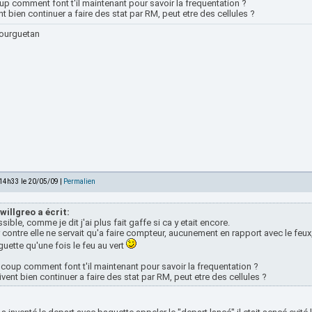
p comment font t'il maintenant pour savoir la frequentation ?
t bien continuer a faire des stat par RM, peut etre des cellules ?
ourguetan
 14h33 le 20/05/09 |
Permalien
willgreo a écrit:
sible, comme je dit j'ai plus fait gaffe si ca y etait encore.
 contre elle ne servait qu'a faire compteur, aucunement en rapport avec le feux
uette qu'une fois le feu au vert
coup comment font t'il maintenant pour savoir la frequentation ?
vent bien continuer a faire des stat par RM, peut etre des cellules ?