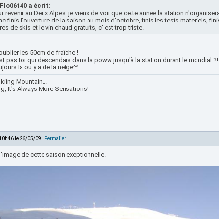
Flo06140 a écrit:
r revenir au Deux Alpes, je viens de voir que cette annee la station n'organisera
c finis l'ouverture de la saison au mois d'octobre, finis les tests materiels, finis
res de skis et le vin chaud gratuits, c' est trop triste.
ublier les 50cm de fraîche !
st pas toi qui descendais dans la poww jusqu'à la station durant le mondial ?! :
ujours la ou y a de la neige^^
kiing Mountain...
rg, It's Always More Sensations!
 10h46 le 26/05/09 |
Permalien
a l'image de cette saison exeptionnelle.