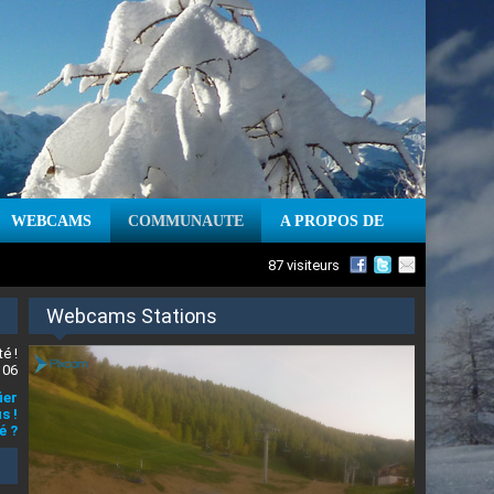
WEBCAMS
COMMUNAUTE
A PROPOS DE
87 visiteurs
Webcams Stations
é !
 06
ier
s !
é ?