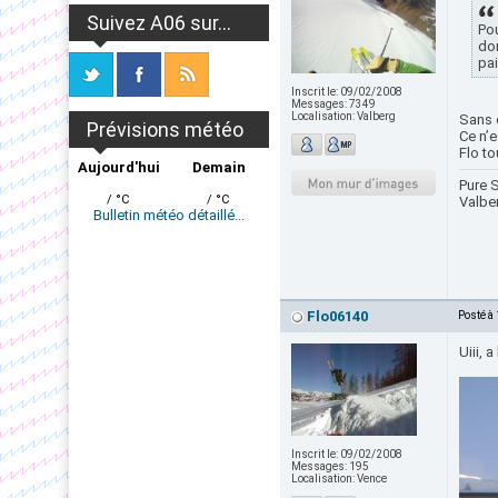
Suivez A06 sur...
Pou
don
pai
Inscrit le:
09/02/2008
Messages:
7349
Localisation:
Valberg
Sans o
Prévisions météo
Ce n’e
Flo to
Aujourd'hui
Demain
Pure S
/ °C
/ °C
Valbe
Bulletin météo détaillé...
Flo06140
Posté à
Uiii, 
Inscrit le:
09/02/2008
Messages:
195
Localisation:
Vence