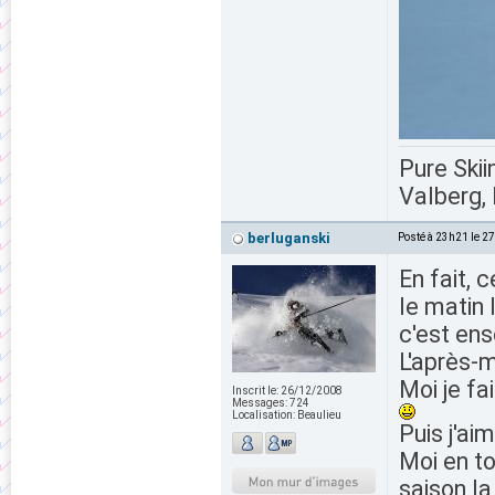
Pure Skii
Valberg, 
berluganski
Posté à 23h21 le 2
En fait, 
le matin 
c'est ens
L'après-m
Moi je fa
Inscrit le:
26/12/2008
Messages:
724
Localisation:
Beaulieu
Puis j'ai
Moi en to
saison la