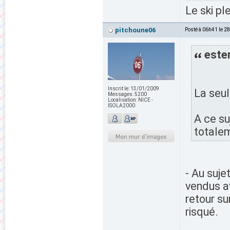
Le ski pl
pitchoune06
Posté à 06h41 le 2
ester
Inscrit le:
13/01/2009
La seul
Messages:
5200
Localisation:
NICE -
ISOLA2000
A ce su
totalem
- Au suje
vendus av
retour su
risqué.