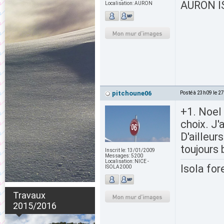
AURON IS
Localisation:
AURON
pitchoune06
Posté à 23h09 le 2
+1. Noel 
choix. J'
D'ailleur
toujours 
Inscrit le:
13/01/2009
Messages:
5200
Localisation:
NICE -
Isola for
ISOLA2000
Travaux
2015/2016