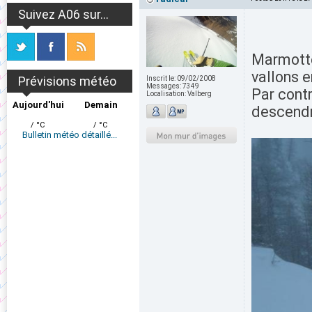
Suivez A06 sur...
Marmottes
vallons e
Prévisions météo
Inscrit le:
09/02/2008
Messages:
7349
Par contr
Localisation:
Valberg
Aujourd'hui
Demain
descendr
/ °C
/ °C
Bulletin météo détaillé...