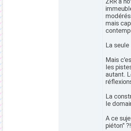
ZRR a no
immeuble
modérés (
mais capi
contempo
La seule 
Mais c'es
les piste
autant. 
réflexion
La const
le domain
A ce suje
piéton" ?!