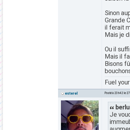
Sinon aup
Grande C
il ferait 
Mais je d
Ou il suf
Mais il f
Bisons fû
bouchons
Fuel your
esterel
Posté à 23h42 le 2
berlu
Je voud
immeubl
augment