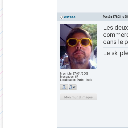
esterel
Posté à 17h03 le 2
Les deux 
commerci
dans le p
Le ski pl
Inscrit le:
27/04/2009
Messages:
67
Localisation:
Paris + Isola