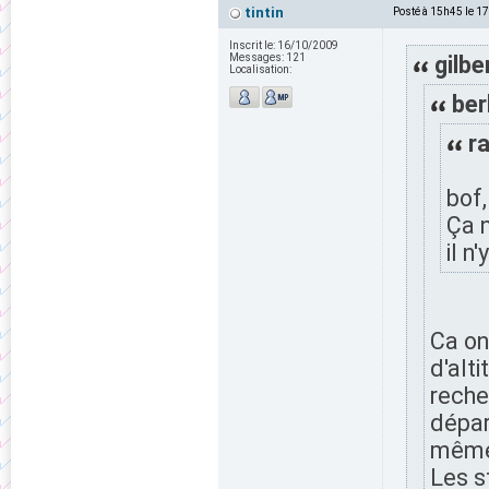
tintin
Posté à 15h45 le 1
Inscrit le:
16/10/2009
Messages:
121
gilbe
Localisation:
ber
ra
bof,
Ça n
il n
Ca on 
d'alti
recher
dépar
même 
Les s