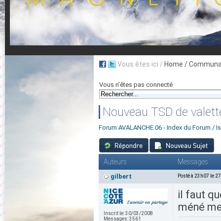
Vous êtes ici /
Home
/ Communau
Vous n'êtes pas connecté
Nouveau TSD de valett
Forum AVALANCHE 06 - Index du Forum
/
I
Auteurs
Messages
gilbert
Posté à 23h07 le 2
il faut q
méné merl
Inscrit le:
30/03/2008
Messages:
3561