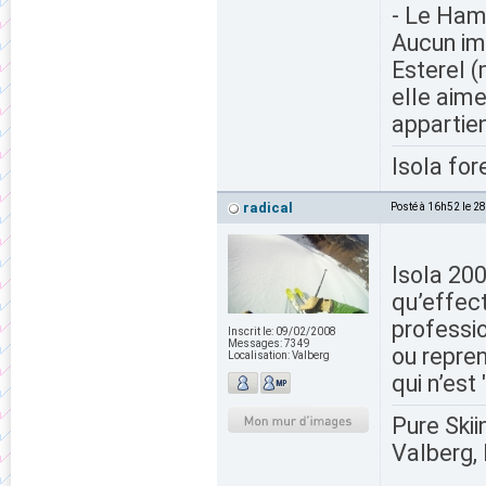
- Le Ham
Aucun im
Esterel (
elle aime
appartie
Isola for
radical
Posté à 16h52 le 2
Isola 200
qu’effect
professio
Inscrit le:
09/02/2008
Messages:
7349
ou repre
Localisation:
Valberg
qui n’est
Pure Skii
Valberg, 