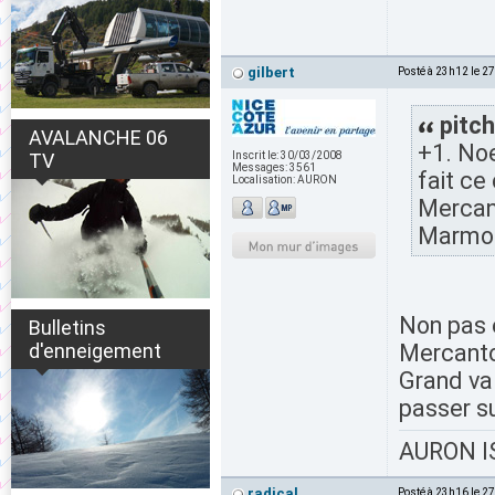
gilbert
Posté à 23h12 le 2
pitch
AVALANCHE 06
+1. Noe
TV
Inscrit le:
30/03/2008
Messages:
3561
fait ce
Localisation:
AURON
Mercant
Marmott
Non pas 
Bulletins
d'enneigement
Mercanto
Grand val
passer s
AURON IS
radical
Posté à 23h16 le 2