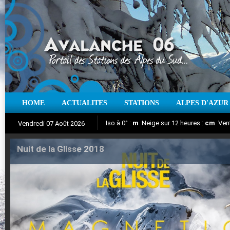
HOME
ACTUALITES
STATIONS
ALPES D'AZUR
Iso à 0° :
m
Neige sur 12 heures :
cm
Vent
Vendredi 07 Août 2026
Nuit de la Glisse 2018
Aujourd'hui : T° Min :
Suivez en direct l'actualité des stations
°C
T° Max :
°C
|
Pr