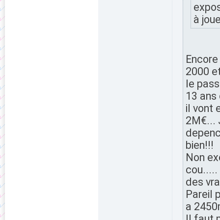
expos
à jou
Encore 
2000 et
le pass
13 ans 
il vont
2M€... 
depenc
bien!!!
Non exc
cou....
des vra
Pareil 
a 2450m
Il faut