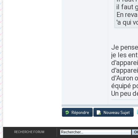
il faut 
En reva
'a qui 
Je pense
je les en
d'appare
d'apparei
d'Auron o
équipé po
Un peu de
RECHERCHE FORUM