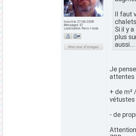
Il faut
chalets
Inscrit le:
27/04/2009
Messages:
67
Si il y 
Localisation:
Paris + Isola
plus su
aussi...
Je pense 
attentes
+ de m² 
vétustes
- de prop
Attention