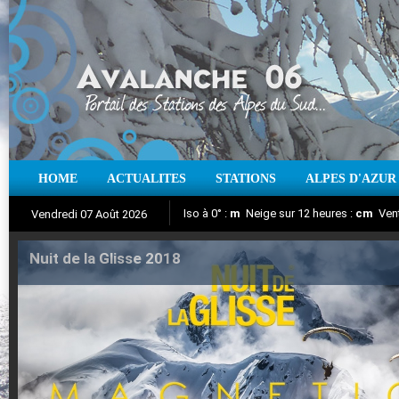
Iso à 0° :
m
Neige sur 12 heures :
cm
Vent
HOME
ACTUALITES
STATIONS
ALPES D'AZUR
Vendredi 07 Août 2026
Suivez en direct l'actualité des stations
Nuit de la Glisse 2018
Aujourd'hui : T° Min :
°C
T° Max :
°C
|
Pr