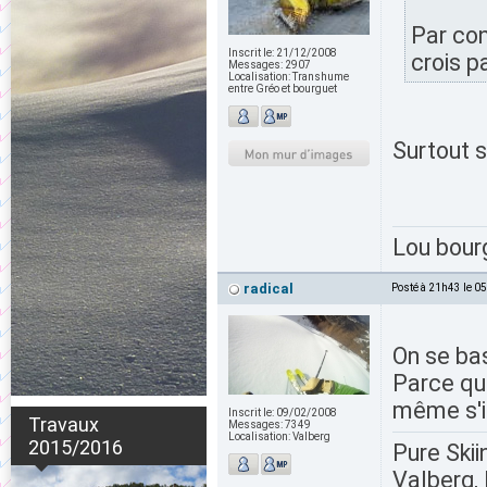
Par con
Inscrit le:
21/12/2008
crois p
Messages:
2907
Localisation:
Transhume
entre Gréo et bourguet
Surtout s
Lou bour
radical
Posté à 21h43 le 0
On se bas
Parce qu
même s'il
Inscrit le:
09/02/2008
Travaux
Messages:
7349
Localisation:
Valberg
2015/2016
Pure Skii
Valberg, 