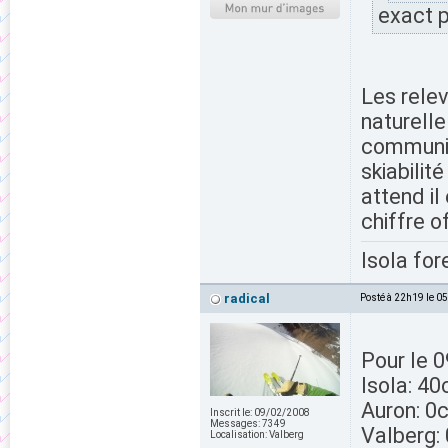
exact p
Les relev
naturelle
communiq
skiabilité
attend i
chiffre of
Isola for
radical
Posté à 22h19 le 0
Pour le 
Isola: 4
Auron: 0
Inscrit le:
09/02/2008
Messages:
7349
Valberg:
Localisation:
Valberg