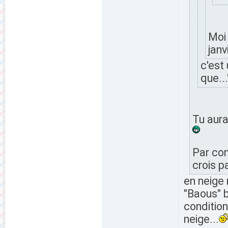
Moi
janv
c'est
que...
Tu aur
Par con
crois p
en neige 
"Baous" b
condition
neige...