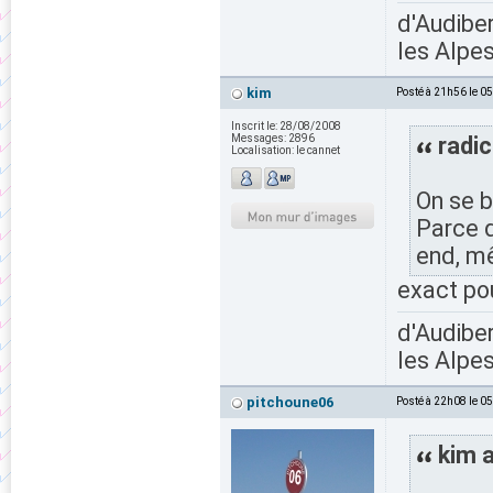
d'Audiber
les Alpes
kim
Posté à 21h56 le 0
Inscrit le:
28/08/2008
Messages:
2896
radic
Localisation:
le cannet
On se b
Parce q
end, mê
exact pou
d'Audiber
les Alpes
pitchoune06
Posté à 22h08 le 0
kim a