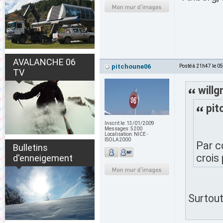
AVALANCHE 06
pitchoune06
Posté à 21h47 le 0
TV
willg
pit
Inscrit le:
13/01/2009
Messages:
5200
Localisation:
NICE -
ISOLA2000
Par c
Bulletins
crois
d'enneigement
Surtout