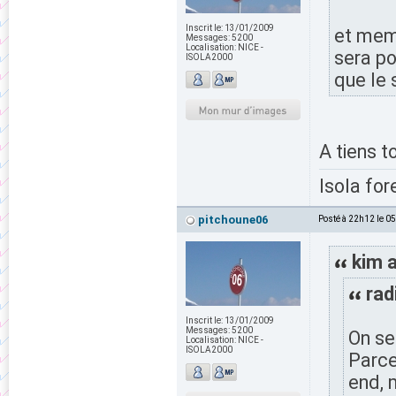
Inscrit le:
13/01/2009
et meme
Messages:
5200
Localisation:
NICE -
sera po
ISOLA2000
que le 
A tiens t
Isola for
pitchoune06
Posté à 22h12 le 0
kim a
rad
Inscrit le:
13/01/2009
Messages:
5200
On se
Localisation:
NICE -
ISOLA2000
Parce
end, 