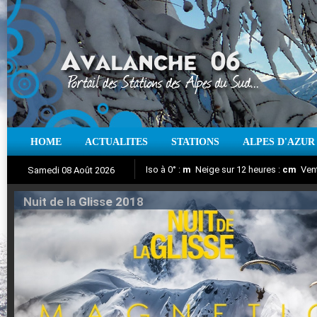
HOME
ACTUALITES
STATIONS
ALPES D'AZUR
Iso à 0° :
m
Neige sur 12 heures :
cm
Vent
Samedi 08 Août 2026
Nuit de la Glisse 2018
Aujourd'hui : T° Min :
Suivez en direct l'actualité des stations
°C
T° Max :
°C
|
Pr