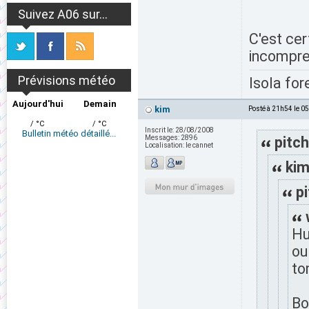
Suivez A06 sur...
C'est cer
incompre
Prévisions météo
Isola for
Aujourd'hui
Demain
kim
Posté à 21h54 le 0
/ °C
/ °C
Inscrit le:
28/08/2008
Bulletin météo détaillé...
Messages:
2896
pitch
Localisation:
le cannet
kim
p
Hu
ou
to
Bo