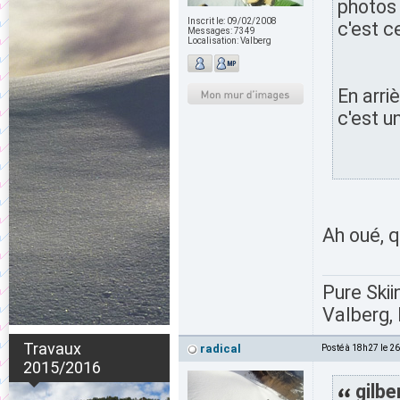
photos 
Inscrit le:
09/02/2008
c'est 
Messages:
7349
Localisation:
Valberg
En arri
c'est u
Ah oué, 
Pure Skii
Valberg, 
Travaux
radical
Posté à 18h27 le 2
2015/2016
gilbe