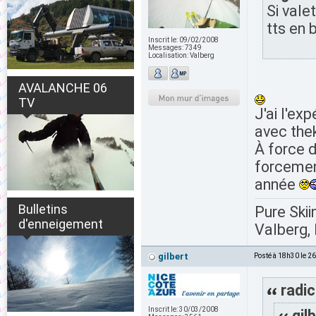
Si vale
tts en 
Inscrit le:
09/02/2008
Messages:
7349
Localisation:
Valberg
AVALANCHE 06
TV
J'ai l'ex
avec thek
À force d
forcement
année
Bulletins
Pure Skii
d'enneigement
Valberg, 
gilbert
Posté à 18h30 le 2
radic
Inscrit le:
30/03/2008
gilb