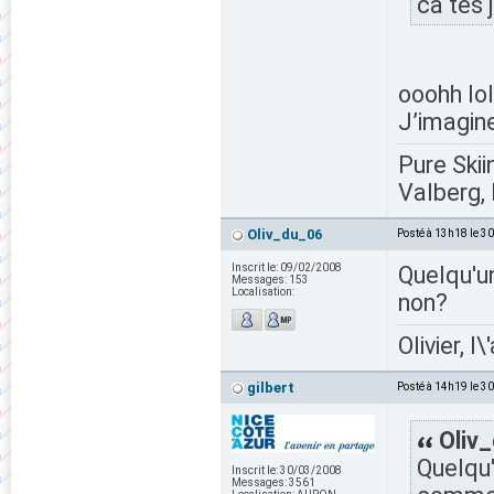
ca tes 
ooohh lol
J’imagine
Pure Skii
Valberg, 
Oliv_du_06
Posté à 13h18 le 3
Inscrit le:
09/02/2008
Quelqu'u
Messages:
153
Localisation:
non?
Olivier, l
gilbert
Posté à 14h19 le 3
Oliv_
Quelqu'
Inscrit le:
30/03/2008
Messages:
3561