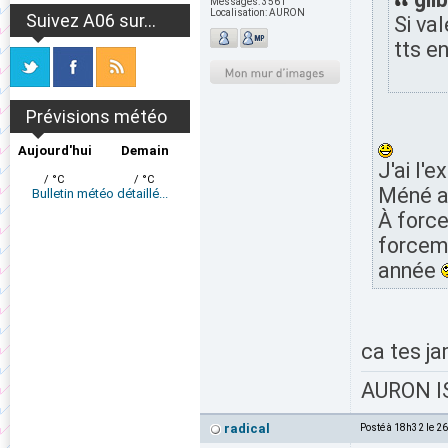
Messages:
3561
Localisation:
AURON
Suivez A06 sur...
Si val
tts e
Prévisions météo
Aujourd'hui
Demain
J'ai l'
/ °C
/ °C
Méné av
Bulletin météo détaillé...
À force
forceme
année
ca tes ja
AURON IS
radical
Posté à 18h32 le 2