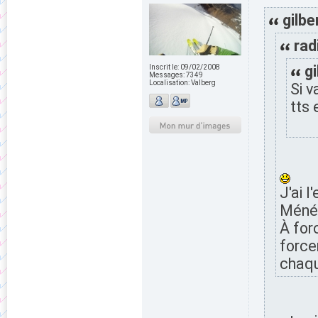
gilbe
rad
gi
Inscrit le:
09/02/2008
Messages:
7349
Localisation:
Valberg
Si v
tts 
J'ai 
Méné 
À for
force
chaq