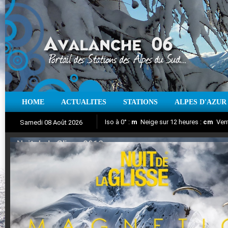
HOME
ACTUALITES
STATIONS
ALPES D'AZUR
Iso à 0° :
m
Neige sur 12 heures :
cm
Vent
Samedi 08 Août 2026
Nuit de la Glisse 2018
Aujourd'hui : T° Min :
Suivez en direct l'actualité des stations
°C
T° Max :
°C
|
Pr