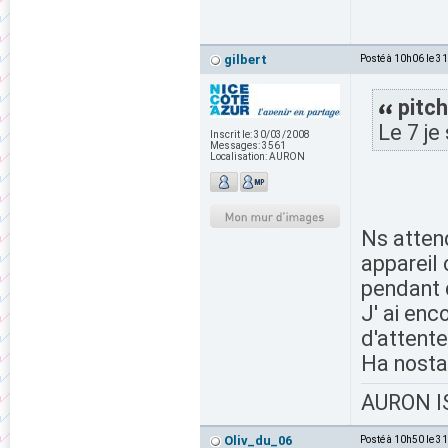
gilbert
Posté à 10h06 le 3
pitch
Le 7 je
Inscrit le:
30/03/2008
Messages:
3561
Localisation:
AURON
Ns attend
appareil
pendant 
J' ai enc
d'attente
Ha nosta
AURON IS
Oliv_du_06
Posté à 10h50 le 3