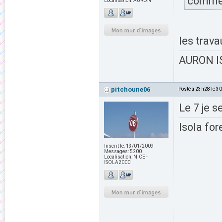
comme
Localisation:
AURON
les trava
AURON IS
pitchoune06
Posté à 23h28 le 3
Le 7 je s
Isola for
Inscrit le:
13/01/2009
Messages:
5200
Localisation:
NICE -
ISOLA2000