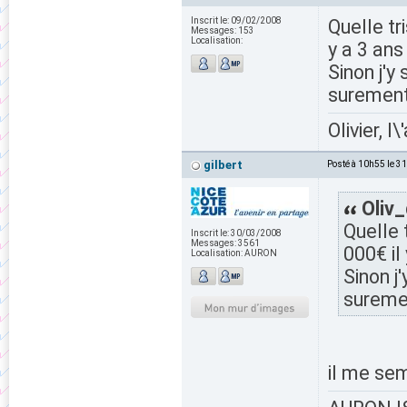
Inscrit le:
09/02/2008
Quelle tr
Messages:
153
Localisation:
y a 3 ans
Sinon j'y
suremen
Olivier, l
gilbert
Posté à 10h55 le 3
Oliv_
Quelle 
Inscrit le:
30/03/2008
Messages:
3561
000€ il
Localisation:
AURON
Sinon j
sureme
il me sem