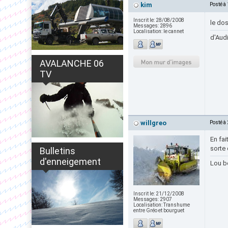
kim
Posté à
Inscrit le:
28/08/2008
le do
Messages:
2896
Localisation:
le cannet
d'Audi
AVALANCHE 06
TV
willgreo
Posté à
En fai
sorte
Bulletins
d'enneigement
Lou b
Inscrit le:
21/12/2008
Messages:
2907
Localisation:
Transhume
entre Gréo et bourguet