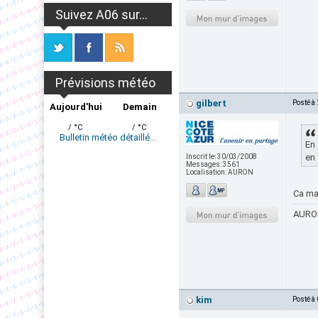
Suivez A06 sur...
Prévisions météo
gilbert
Posté à
Aujourd'hui
Demain
/ °C
/ °C
Bulletin météo détaillé...
En 
en 
Inscrit le:
30/03/2008
Messages:
3561
Localisation:
AURON
Ca mag
AURON
kim
Posté à