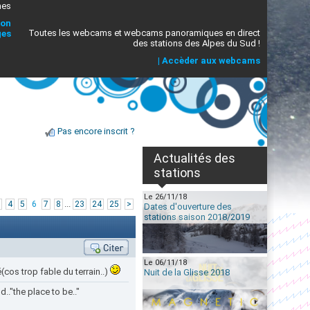
mes
ion
Toutes les webcams et webcams panoramiques en direct
ges
des stations des Alpes du Sud !
|
Accèder aux webcams
Pas encore inscrit ?
Actualités des
stations
Le 26/11/18
...
4
5
6
7
8
23
24
25
>
Dates d'ouverture des
stations saison 2018/2019
Le 06/11/18
(cos trop fable du terrain..)
Nuit de la Glisse 2018
.."the place to be.."