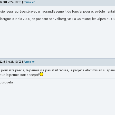
 14h04 le 22/10/09 |
Permalien
ssier sera représenté avec un agrandissement du foncier pour etre réglementai
bergue..à Isola 2000, en passant par Valberg, via La Colmiane, les Alpes du Sud
 22h59 le 23/10/09 |
Permalien
t pour etre precis, le permis n'a pas etait refusé, le projet a etait mis en suspe
 que le permis soit accepté
ourguetan