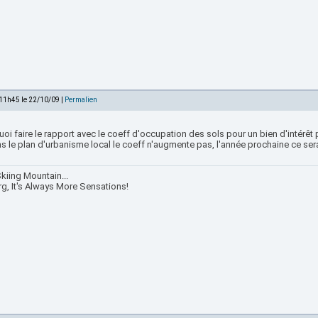
 11h45 le 22/10/09 |
Permalien
oi faire le rapport avec le coeff d'occupation des sols pour un bien d'intérêt pu
s le plan d'urbanisme local le coeff n'augmente pas, l'année prochaine ce se
kiing Mountain...
rg, It's Always More Sensations!