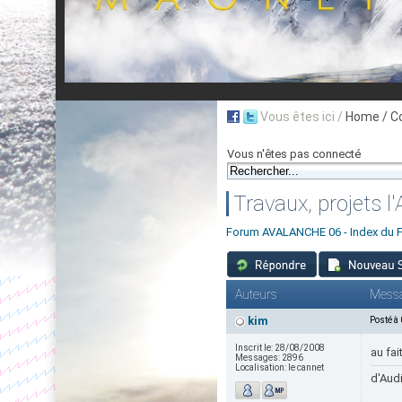
Vous êtes ici /
Home
/ C
Vous n'êtes pas connecté
Travaux, projets l
Forum AVALANCHE 06 - Index du 
Auteurs
Mess
kim
Posté à
Inscrit le:
28/08/2008
au fai
Messages:
2896
Localisation:
le cannet
d'Audi