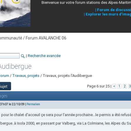
Bienvenue sur votre forum stations des Alpes-Mariti
|
Forum de discuss
|
Explorer les murs d'ima
ommunauté / Forum AVALANCHE 06
|
Recherche avancée
'Audibergue
Forum
/
Travaux, projets
/ Travaux, projets l'Audibergue
Page 6 sur 25 |
<
1
2
3
ages
 07h07 le 22/10/09 |
Permalien
t pour le chalet d'acceuil çe sera pour l'année prochaine...le permis a été refusé
bergue..à Isola 2000, en passant par Valberg, via La Colmiane, les Alpes du Sud