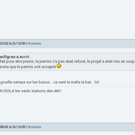
 23h02 le 23/10/09 |
Permalien
willgreo a écrit:
fait pour etre precis, le permis n'a pas etait refusé, le projet a etait mis en su
sorte que le permis soit accepté
ouille serieux sur les baous... ca sent la mafia la bat... lol
 ISOLA les seuls stations des AM !
 08h03 le 24/10/09 |
Permalien