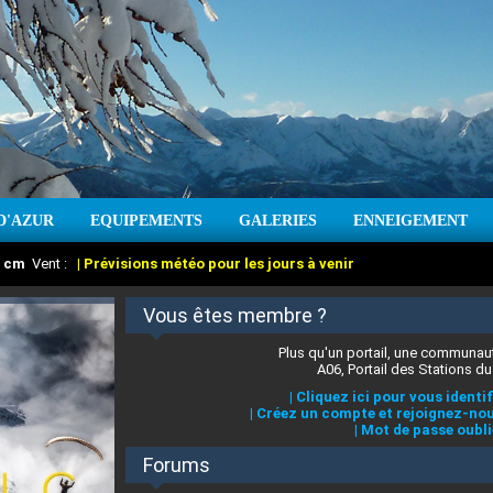
D'AZUR
EQUIPEMENTS
GALERIES
ENNEIGEMENT
:
cm
Vent :
|
Prévisions météo pour les jours à venir
Vous êtes membre ?
Plus qu'un portail, une communaut
A06, Portail des Stations du
|
Cliquez ici pour vous identif
|
Créez un compte et rejoignez-nou
|
Mot de passe oubli
Forums
 stations des Alpes-Maritimes
:
°C
|
Prévisions météo pour les jours à venir
|
Cliquez ici pour en savoir plus