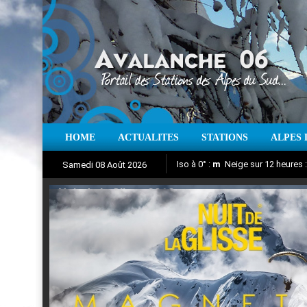
HOME
ACTUALITES
STATIONS
ALPES 
Iso à 0° :
m
Neige sur 12 heures 
Samedi 08 Août 2026
Nuit de la Glisse 2018
Aujourd'hui : T° Min :
Suivez en direct l'actualité des
°C
T° Max 