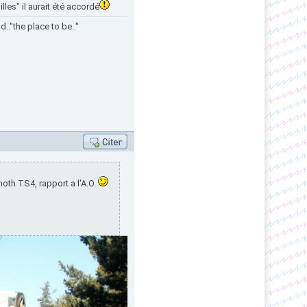
lles" il aurait été accordé
.."the place to be.."
oth TS4, rapport a l'A.O.