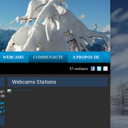
WEBCAMS
COMMUNAUTE
A PROPOS DE
57 visiteurs
Webcams Stations
é !
 06
ier
s !
é ?