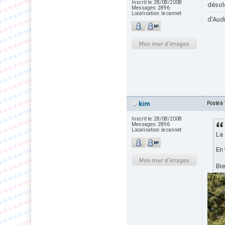
Inscrit le:
28/08/2008
désole
Messages:
2896
Localisation:
le cannet
d'Audi
kim
Posté à
Inscrit le:
28/08/2008
Messages:
2896
Localisation:
le cannet
La 
En 
Bie