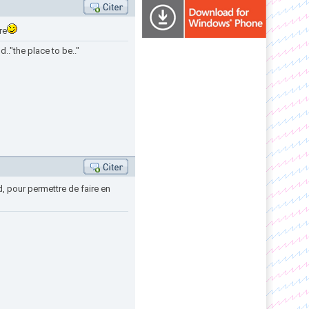
re
.."the place to be.."
nd, pour permettre de faire en