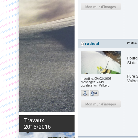
radical
Posté à
Pourqu
Si dan
Pure S
Inscrit le:
09/02/2008
Valbe
Messages:
7349
Localisation:
Valberg
Travaux
2015/2016