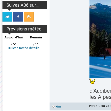
Suivez A06 sur...
Prévisions météo
Aujourd'hui
Demain
/ °C
/ °C
Bulletin météo détaillé...
d'Audiber
les Alpes
kim
Posté à 07h04 le 2