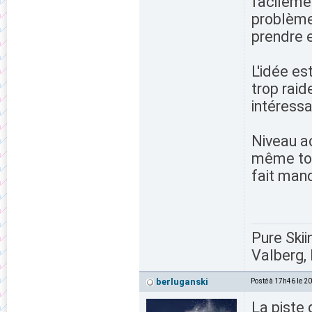
facileme
problème 
prendre 
L'idée es
trop raid
intéress
Niveau a
même top,
fait manq
Pure Skii
Valberg, 
berluganski
Posté à 17h46 le 2
La piste 