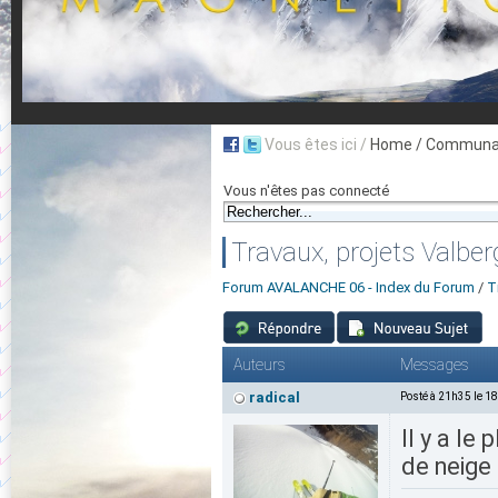
Vous êtes ici /
Home
/ Communau
Vous n'êtes pas connecté
Travaux, projets Valbe
Forum AVALANCHE 06 - Index du Forum
/
T
Auteurs
Messages
radical
Posté à 21h35 le 1
Il y a le
de neige