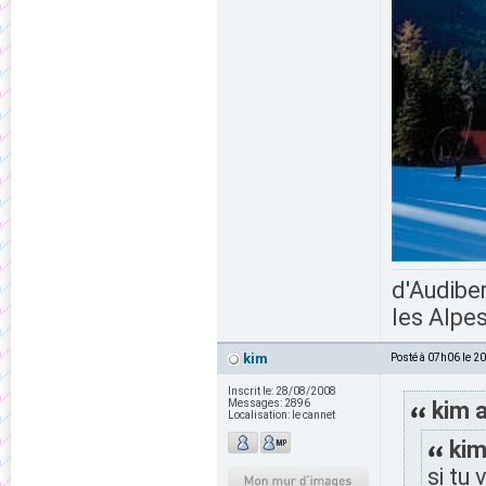
d'Audiber
les Alpes
kim
Posté à 07h06 le 2
Inscrit le:
28/08/2008
Messages:
2896
kim a
Localisation:
le cannet
kim
si tu