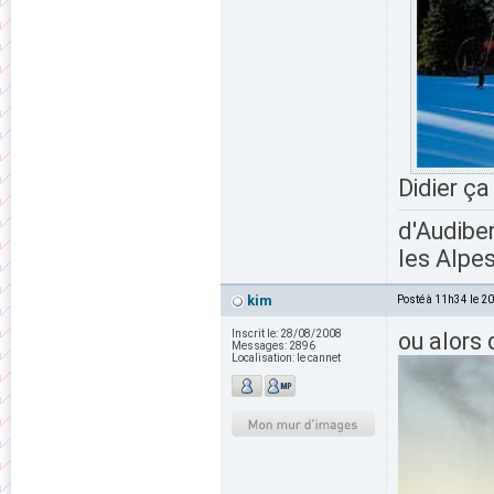
Didier ça
d'Audiber
les Alpes
kim
Posté à 11h34 le 2
Inscrit le:
28/08/2008
ou alors
Messages:
2896
Localisation:
le cannet