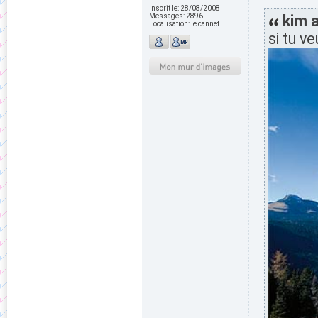
Inscrit le:
28/08/2008
Messages:
2896
kim a
Localisation:
le cannet
si tu v