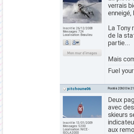
verrais b
enneigé,
La Tony r
Inscrit le:
26/12/2008
Messages:
724
de la sta
Localisation:
Beaulieu
partie...
Mais com
Fuel your
pitchoune06
Posté à 20h30 le 2
Deux pag
avec des 
skieurs s
indicateu
Inscrit le:
13/01/2009
Messages:
5200
aux remo
Localisation:
NICE -
ISOLA2000