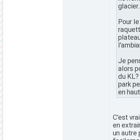
glacier.
Pour le
raquett
plateau
l'ambia
Je pens
alors p
du KL? 
park pe
en haut
C'est vra
en extrai
un autre