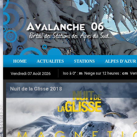
HOME
ACTUALITES
STATIONS
ALPES D'AZUR
Iso à 0° :
m
Neige sur 12 heures :
cm
Vent
Vendredi 07 Août 2026
Nuit de la Glisse 2018
Aujourd'hui : T° Min :
Suivez en direct l'actualité des stations
°C
T° Max :
°C
|
Pr