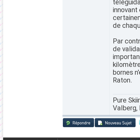
téléguida
innovant
certaine
de chaq
Par contr
de valida
important
kilomètr
bornes n'
Raton.
Pure Skii
Valberg, 