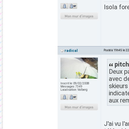
Isola for
radical
Posté à 19h45 le 2
pitch
Deux pa
avec de
Inscrit le:
09/02/2008
skieurs
Messages:
7349
Localisation:
Valberg
indicat
aux re
J'ai vu l