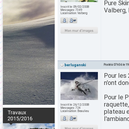
Pure Skii
Inscrit le:
09/02/2008
Valberg, 
Messages:
7349
Localisation:
Valberg
berluganski
Posté à 07h56 le 1
Pour les 
n'ont don
Pour le P
raquette,
Inscrit le:
26/12/2008
Messages:
724
plateau e
Travaux
Localisation:
Beaulieu
l'ambianc
2015/2016