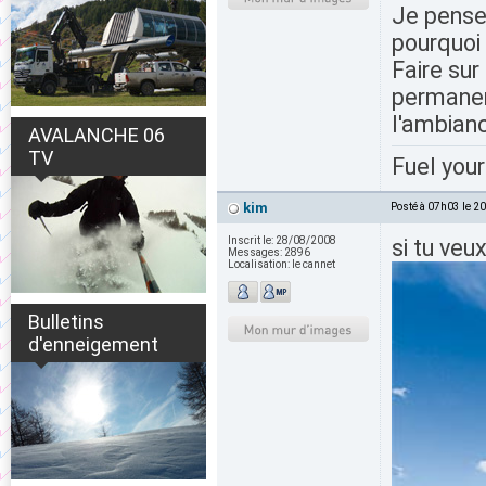
Je pense 
pourquoi 
Faire sur
permanent
l'ambianc
AVALANCHE 06
TV
Fuel your
kim
Posté à 07h03 le 2
Inscrit le:
28/08/2008
si tu veu
Messages:
2896
Localisation:
le cannet
Bulletins
d'enneigement