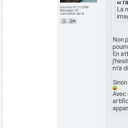
ra
Inscrit le:
07/11/2009
La n
Messages:
20
Localisation:
par là
ima
Non p
pourro
En at
j'hesi
m'a d
Sinon
Avec 
artifi
appar