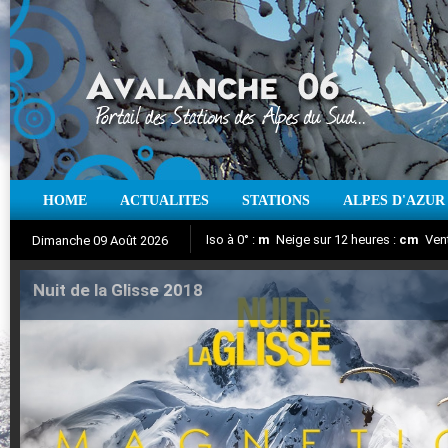
HOME
ACTUALITES
STATIONS
ALPES D'AZUR
Iso à 0° :
m
Neige sur 12 heures :
cm
Vent
Dimanche 09 Août 2026
Nuit de la Glisse 2018
Aujourd'hui : T° Min :
Suivez en direct l'actualité des stations
°C
T° Max :
°C
|
Pr