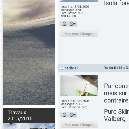
Isola for
Inscrit le:
13/01/2009
Messages:
5200
Localisation:
NICE -
ISOLA2000
radical
Posté à 13h45 le 2
Par contr
mais sur 
contraire
Inscrit le:
09/02/2008
Messages:
7349
Localisation:
Valberg
Pure Skii
Travaux
Valberg, 
2015/2016