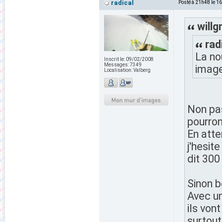
radical
Posté à 21h48 le 1
willg
rad
La no
Inscrit le:
09/02/2008
Messages:
7349
image
Localisation:
Valberg
Non pas
pourront
En atte
j'hesit
dit 300
Sinon b
Avec un
ils von
surtout