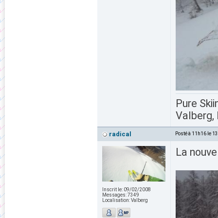
Pure Skii
Valberg, 
radical
Posté à 11h16 le 1
La nouve
Inscrit le:
09/02/2008
Messages:
7349
Localisation:
Valberg