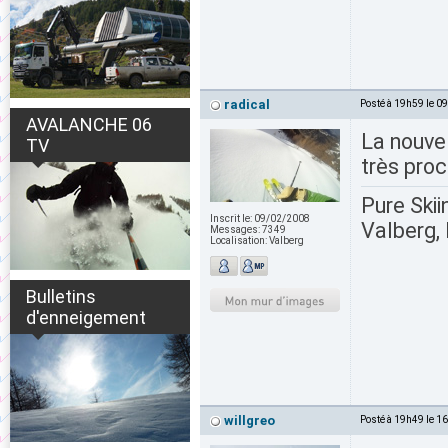
radical
Posté à 19h59 le 0
AVALANCHE 06
La nouve
TV
très pro
Pure Skii
Inscrit le:
09/02/2008
Valberg, 
Messages:
7349
Localisation:
Valberg
Bulletins
d'enneigement
willgreo
Posté à 19h49 le 1