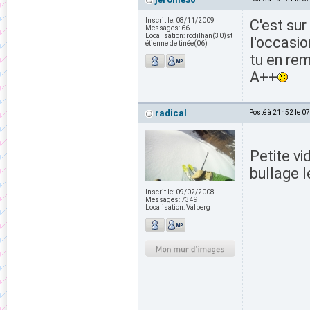
Inscrit le:
08/11/2009
C'est sur 
Messages:
66
Localisation:
rodilhan(30)st
l'occasio
étienne de tinée(06)
tu en re
A++
radical
Posté à 21h52 le 0
Petite vi
bullage 
Inscrit le:
09/02/2008
Messages:
7349
Localisation:
Valberg