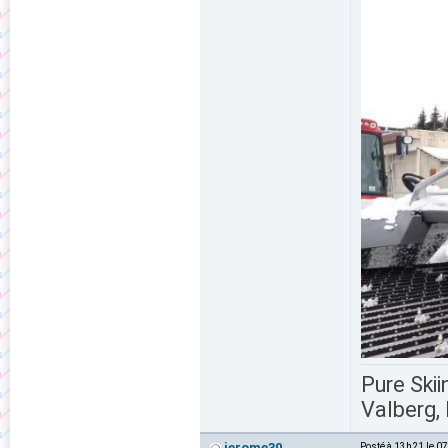
Pure Skii
Valberg, 
jerome30
Posté à 13h21 le 0