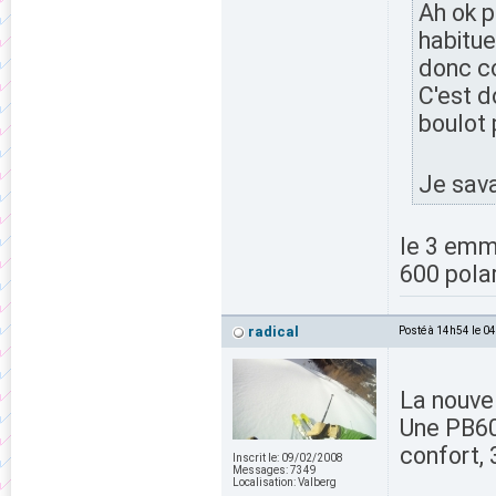
Ah ok p
habitue
donc co
C'est d
boulot
Je savai
le 3 emme
600 polar
radical
Posté à 14h54 le 0
La nouve
Une PB600
confort, 
Inscrit le:
09/02/2008
Messages:
7349
Localisation:
Valberg