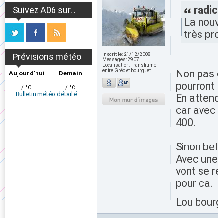
radic
Suivez A06 sur...
La nouv
très pr
Prévisions météo
Inscrit le:
21/12/2008
Messages:
2907
Localisation:
Transhume
entre Gréo et bourguet
Non pas e
Aujourd'hui
Demain
pourront l
/ °C
/ °C
Bulletin météo détaillé...
En attend
car avec 
400.
Sinon be
Avec une 
vont se r
pour ca.
Lou bour