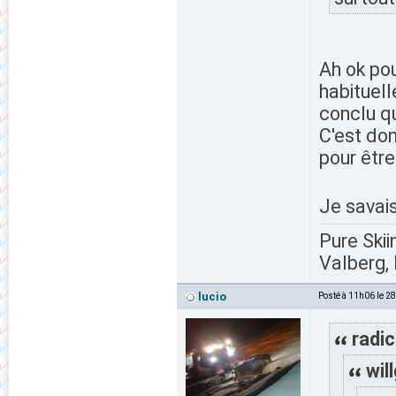
Ah ok pou
habituell
conclu qu
C'est don
pour êtr
Je savais
Pure Skii
Valberg, 
lucio
Posté à 11h06 le 2
radic
wil